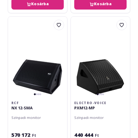
Kosárba
Kosárba
RCF
Electro-
NX
Voice
12-
PXM12-
SMA
MP
RCF
ELECTRO-VOICE
NX 12-SMA
PXM12-MP
Színpadi monitor
Színpadi monitor
570 172
440 444
Ft
Ft