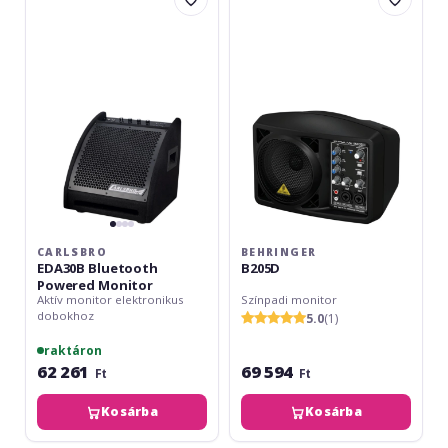
EDA30B
B205D
Bluetooth
Powered
Monitor
CARLSBRO
BEHRINGER
EDA30B Bluetooth
B205D
Powered Monitor
Aktív monitor elektronikus
Színpadi monitor
dobokhoz
5.0
(1)
raktáron
62 261
69 594
Ft
Ft
Kosárba
Kosárba