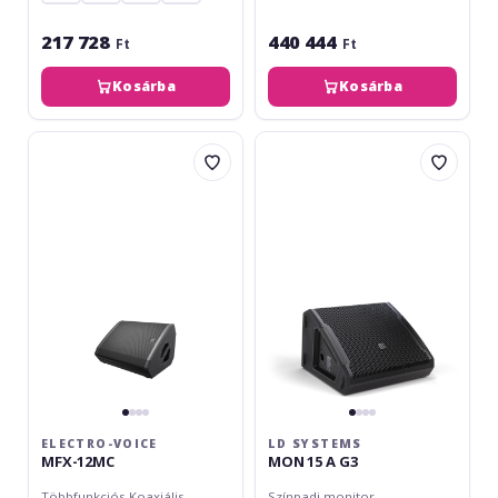
217 728
440 444
Ft
Ft
Kosárba
Kosárba
Electro-
LD
Voice
Systems
MFX-
MON
12MC
15
A
G3
ELECTRO-VOICE
LD SYSTEMS
MFX-12MC
MON 15 A G3
Többfunkciós Koaxiális
Színpadi monitor