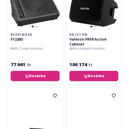
BEHRINGER
VALETON
F1220D
Valeton FRFR Active
Cabinet
Aktív 2-utas monitor
Aktív színpadi monitor
77 661
100 174
Ft
Ft
Kosárba
Kosárba
Wharfedale
Headrush
Pro
FRFR-
Delta
112
X12M
mk2