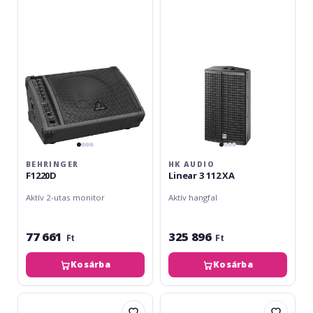
Linear
3
112
XA
BEHRINGER
HK AUDIO
F1220D
Linear 3 112 XA
Aktív 2-utas monitor
Aktív hangfal
77 661
325 896
Ft
Ft
Kosárba
Kosárba
Carlsbro
Behringer