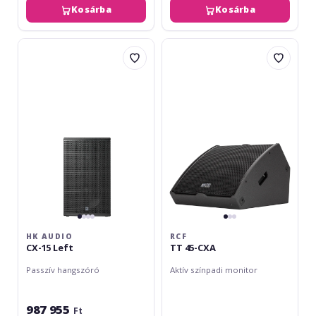
Kosárba
Kosárba
HK
RCF
Audio
TT
CX-
45-
15
CXA
Left
HK AUDIO
RCF
CX-15 Left
TT 45-CXA
Passzív hangszóró
Aktív színpadi monitor
987 955
Ft