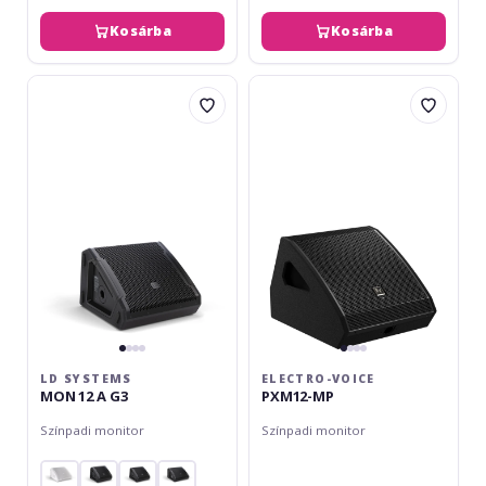
Kosárba
Kosárba
LD
Electro-
Systems
Voice
MON
PXM12-
12
MP
A
G3
LD SYSTEMS
ELECTRO-VOICE
MON 12 A G3
PXM12-MP
Színpadi monitor
Színpadi monitor