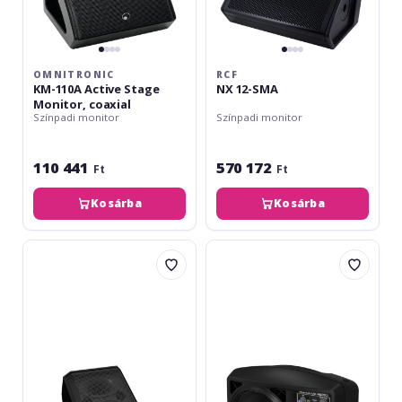
OMNITRONIC
RCF
KM-110A Active Stage
NX 12-SMA
Monitor, coaxial
Színpadi monitor
Színpadi monitor
110 441
570 172
Ft
Ft
Kosárba
Kosárba
Behringer
Behringer
Eurolive
B205D
VP1220F