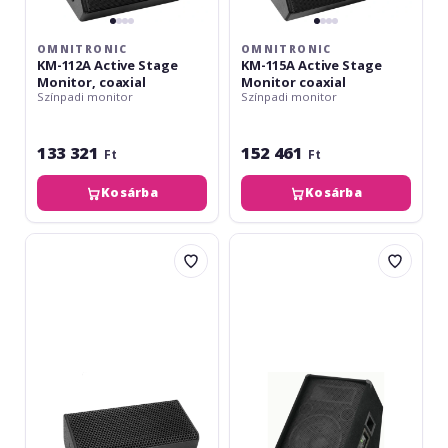
OMNITRONIC
OMNITRONIC
KM-112A Active Stage
KM-115A Active Stage
Monitor, coaxial
Monitor coaxial
Színpadi monitor
Színpadi monitor
133 321
152 461
Ft
Ft
Kosárba
Kosárba
PSSO
Omnitronic
MIMO-
M-
150A
1230
Active
Monitor
Stage
600W
Monitor