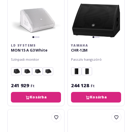
White
LD SYSTEMS
YAMAHA
MON 15 A G3 White
CHR-12M
Színpadi monitor
Passzív hangszóró
241 929
244 128
Ft
Ft
Kosárba
Kosárba
Bose
RCF
S1
NX
Pro
10-
+
A