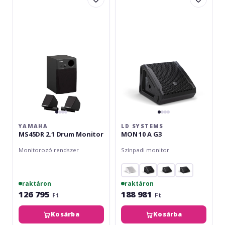
2.1
MON
Drum
10
Monitor
A
G3
YAMAHA
LD SYSTEMS
MS45DR 2.1 Drum Monitor
MON 10 A G3
Monitorozó rendszer
Színpadi monitor
raktáron
raktáron
126 795
188 981
Ft
Ft
Kosárba
Kosárba