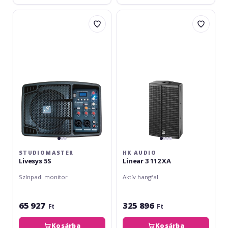
Studiomaster
HK
Livesys
Audio
5S
Linear
3
112
XA
STUDIOMASTER
HK AUDIO
Livesys 5S
Linear 3 112 XA
Színpadi monitor
Aktív hangfal
65 927
325 896
Ft
Ft
Kosárba
Kosárba