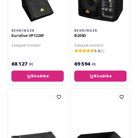
BEHRINGER
BEHRINGER
Eurolive VP1220F
B205D
Színpadi monitor
Színpadi monitor
5.0
(1)
68 127
69 594
Ft
Ft
Kosárba
Kosárba
Behringer
Valeton
F1220D
Valeton
FRFR
Active
Cabinet