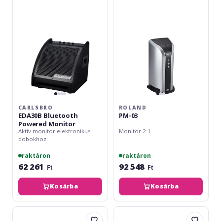
Powered
Monitor
CARLSBRO
ROLAND
EDA30B Bluetooth
PM-03
Powered Monitor
Aktív monitor elektronikus
Monitor 2.1
dobokhoz
raktáron
raktáron
62 261
92 548
Ft
Ft
Kosárba
Kosárba
Yamaha
LD
MS45DR
Systems