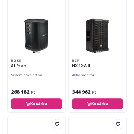
II
BOSE
RCF
S1 Pro +
NX 10-A II
Sistem boxă activă
Aktív monitor
268 182
344 962
Ft
Ft
Kosárba
Kosárba
RCF
RCF
ST
NX
12-
10-