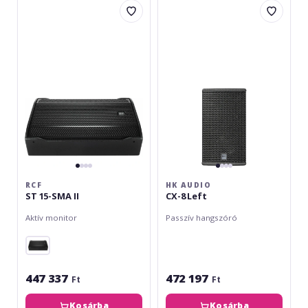
ST
Audio
15-
CX-
SMA
8
II
Left
RCF
HK AUDIO
ST 15-SMA II
CX-8 Left
Aktív monitor
Passzív hangszóró
447 337
472 197
Ft
Ft
Kosárba
Kosárba