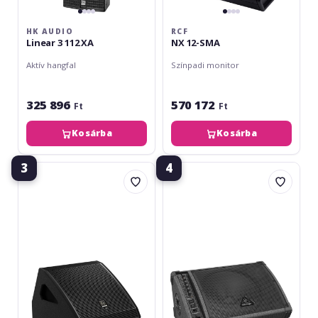
HK AUDIO
RCF
Linear 3 112 XA
NX 12-SMA
Aktív hangfal
Színpadi monitor
325 896
570 172
Ft
Ft
Kosárba
Kosárba
3
4
Electro-
Behringer
Voice
F1220D
PXM12-
MP