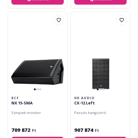
RCF
HK
NX
Audio
15-
CX-
SMA
12
Left
RCF
HK AUDIO
NX 15-SMA
CX-12 Left
Színpadi monitor
Passzív hangszóró
709 872
907 874
Ft
Ft