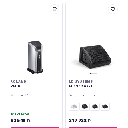
Roland
LD
PM-
Systems
03
MON
12
A
G3
ROLAND
LD SYSTEMS
PM-03
MON 12 A G3
Monitor 2.1
Színpadi monitor
raktáron
92 548
217 728
Ft
Ft