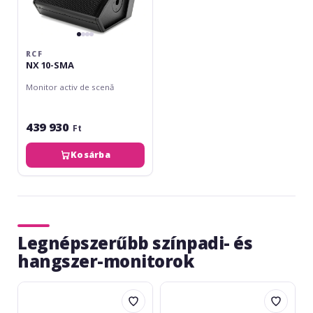
RCF
NX 10-SMA
Monitor activ de scenă
439 930
Ft
Kosárba
Legnépszerűbb színpadi- és
hangszer-monitorok
Behringer
HK
F1220D
Audio