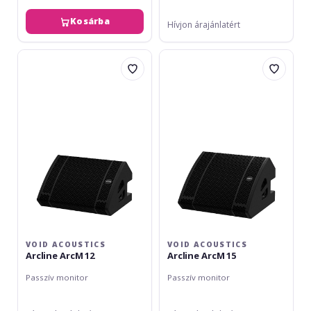
Kosárba
Hívjon árajánlatért
VOID
VOID
Acoustics
Acoustics
Arcline
Arcline
ArcM
ArcM
12
15
VOID ACOUSTICS
VOID ACOUSTICS
Arcline ArcM 12
Arcline ArcM 15
Passzív monitor
Passzív monitor