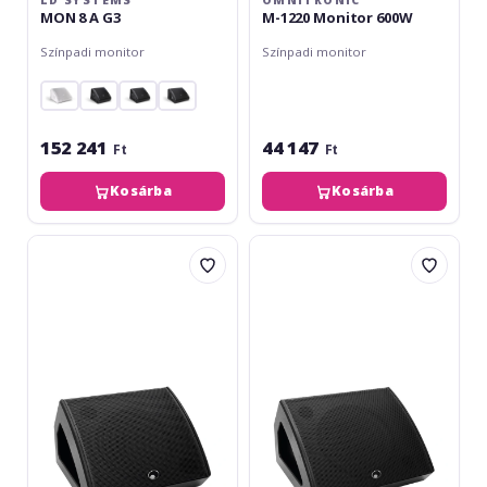
MON 8 A G3
M-1220 Monitor 600W
Színpadi monitor
Színpadi monitor
152 241
44 147
Ft
Ft
Kosárba
Kosárba
Omnitronic
Omnitronic
KM-
KM-
112A
115A
Active
Active
Stage
Stage
Monitor,
Monitor
coaxial
coaxial