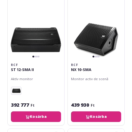
SMA
SMA
II
RCF
RCF
ST 12-SMA II
NX 10-SMA
Aktív monitor
Monitor activ de scenă
392 777
439 930
Ft
Ft
Kosárba
Kosárba
RCF
HK