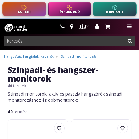
OUTLET
ÉVFORDULÓ
BONTOTT
🇭🇺
sound
hangszerek,
me
creation
pro-
ker
audio
felszerelés
Hangosítás, hangfalak, keverők
Színpadi monitorozás
Színpadi- és hangszer-
monitorok
40
termék
Színpadi monitorok, aktív és passzív hangszórók színpadi
monitorozáshoz és dobmonitorok:
40
termék
Carlsbro
Roland
EDA30B
PM-
Bluetooth
03