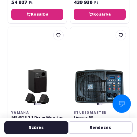
54 927
439 930
Ft
Ft
Kosárba
Kosárba
Yamaha
Studiomaster
MS45DR
Livesys
2.1
5S
Drum
Monitor
💬
YAMAHA
STUDIOMASTER
MS45DR 2.1 Drum Monitor
Livesys 5S
Monitorozó rendszer
Színpadi monitor
Szűrés
Rendezés