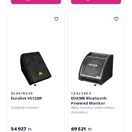
Behringer
Carlsbro
Eurolive
EDA50B
VS1220F
Bluetooth
Powered
Monitor
BEHRINGER
CARLSBRO
Eurolive VS1220F
EDA50B Bluetooth
Powered Monitor
Színpadi monitor
Aktív monitor elektronikus
dobokhoz
54 927
69 521
Ft
Ft