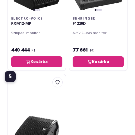
ELECTRO-VOICE
BEHRINGER
PXM12-MP
F1220D
Színpadi monitor
Aktív 2-utas monitor
440 444
77 661
Ft
Ft
Kosárba
Kosárba
5
RCF
NX
10-
SMA