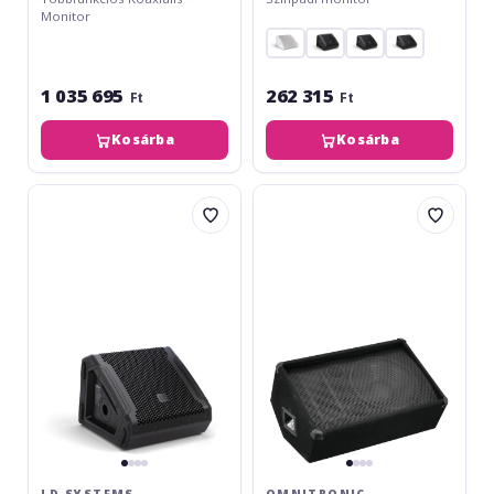
Monitor
1 035 695
262 315
Ft
Ft
Kosárba
Kosárba
LD
Omnitronic
Systems
M-
MON
1220
8
Monitor
A
600W
G3
LD SYSTEMS
OMNITRONIC