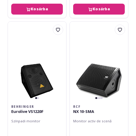
Kosárba
Kosárba
Behringer
RCF
Eurolive
NX
VS1220F
10-
SMA
BEHRINGER
RCF
Eurolive VS1220F
NX 10-SMA
Színpadi monitor
Monitor activ de scenă