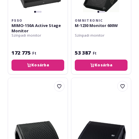
PSSO
OMNITRONIC
MIMO-150A Active Stage
M-1230 Monitor 600W
Monitor
Színpadi monitor
Színpadi monitor
172 775
53 387
Ft
Ft
Kosárba
Kosárba
Omnitronic
RCF
KM-
NX
110A
12-
Active
SMA
Stage
Monitor,
coaxial