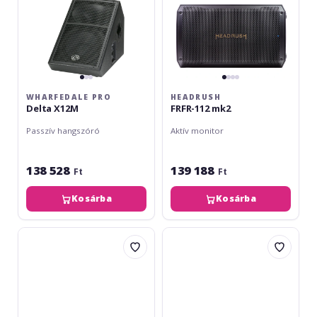
WHARFEDALE PRO
HEADRUSH
Delta X12M
FRFR-112 mk2
Passzív hangszóró
Aktív monitor
138 528
139 188
Ft
Ft
Kosárba
Kosárba
LD
Yamaha
Systems
CHR-
MON
12M
15
A
G3