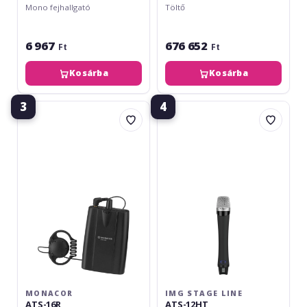
Mono fejhallgató
Töltő
6 967
676 652
Ft
Ft
Kosárba
Kosárba
3
4
Monacor
img
ATS-
Stage
16R
Line
ATS-
12HT
MONACOR
IMG STAGE LINE
ATS-16R
ATS-12HT