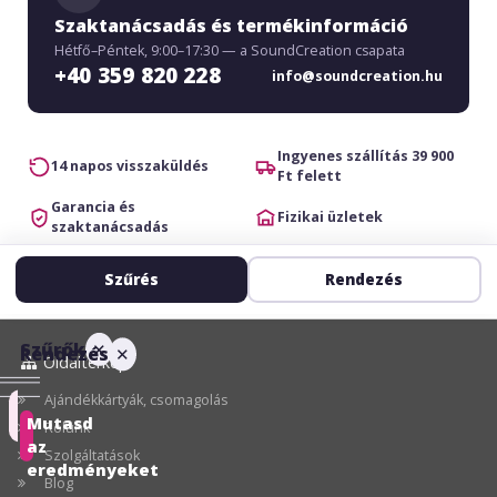
Szaktanácsadás és termékinformáció
Hétfő–Péntek, 9:00–17:30 — a SoundCreation csapata
+40 359 820 228
info@soundcreation.hu
Ingyenes szállítás 39 900
14 napos visszaküldés
Ft felett
Garancia és
Fizikai üzletek
szaktanácsadás
Szűrés
Rendezés
Szűrők
✕
Rendezés
✕
Oldaltérkép
Ajándékkártyák, csomagolás
Ajánlott
Mutasd
Rólunk
az
Szolgáltatások
Ár
eredményeket
Blog
szerint