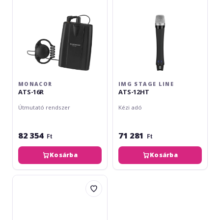
MONACOR
IMG STAGE LINE
ATS-16R
ATS-12HT
Útmutató rendszer
Kézi adó
82 354
71 281
Ft
Ft
Kosárba
Kosárba
img
Stage
Line
ATS-
16CORD