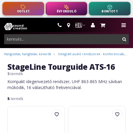
OUTLET
ÉVFORDULÓ
BONTOTT
🇭🇺
sound
hangszerek,
me
creation
pro-
ker
audio
felszerelés
Hangosítás, hangfalak, keverők
Integrált audió rendszerek - konferenciák,...
StageLine Tourguide ATS-16
5
termék
Kompakt idegenvezető rendszer, UHF 863-865 MHz sávban
működik, 16 választható frekvenciával.
5
termék
img
img
Stage
Stage
Line
Line
ATS-
ES-
16CORD
16