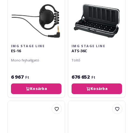
IMG STAGE LINE
IMG STAGE LINE
ES-16
ATS-36C
Mono fejhallgató
Töltő
6 967
676 652
Ft
Ft
Kosárba
Kosárba
Monacor
img
ATS-
Stage
16R
Line
ATS-
12HT