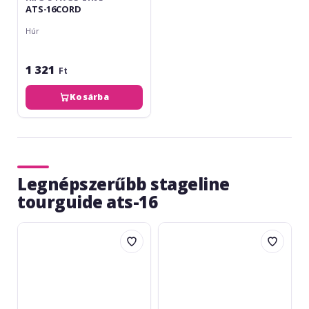
ATS-16CORD
Húr
1 321
Ft
Kosárba
Legnépszerűbb stageline
tourguide ats-16
img
img
Stage
Stage
Line
Line
ES-
ATS-
16
36C