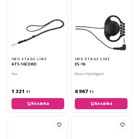
IMG STAGE LINE
IMG STAGE LINE
ATS-16CORD
ES-16
Húr
Mono fejhallgató
1 321
6 967
Ft
Ft
Kosárba
Kosárba
img
Monacor
Stage
ATS-
Line
16R
ATS-