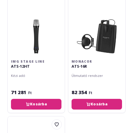
12HT
IMG STAGE LINE
MONACOR
ATS-12HT
ATS-16R
Kézi adó
Útmutató rendszer
71 281
82 354
Ft
Ft
Kosárba
Kosárba
img
Stage
Line