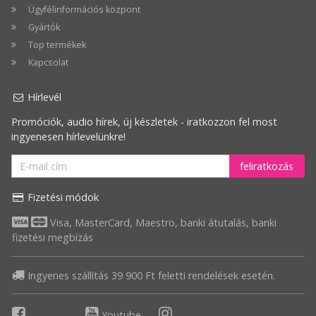
Ügyfélinformációs központ
növekvő
Gyártók
Ár
Top termékek
szerint
Kapcsolat
csökkenő
Hírlevél
Legnagyobb
Promóciók, audio hírek, új készletek - iratkozzon fel most
akció
ingyenesen hírlevelünkre!
feliratkozás
Fizetési módok
Visa, MasterCard, Maestro, banki átutalás, banki
fizetési megbízás
Ingyenes szállítás 39 900 Ft feletti rendelések esetén.
Youtube