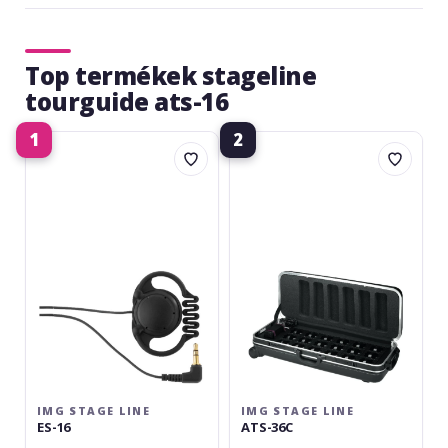
Top termékek stageline
tourguide ats-16
1
2
img
img
Stage
Stage
Line
Line
ES-
ATS-
16
36C
IMG STAGE LINE
IMG STAGE LINE
ES-16
ATS-36C