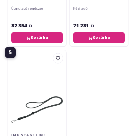
Útmutató rendszer
Kézi adó
82 354
71 281
Ft
Ft
Kosárba
Kosárba
5
img
Stage
Line
ATS-
16CORD
IMG STAGE LINE