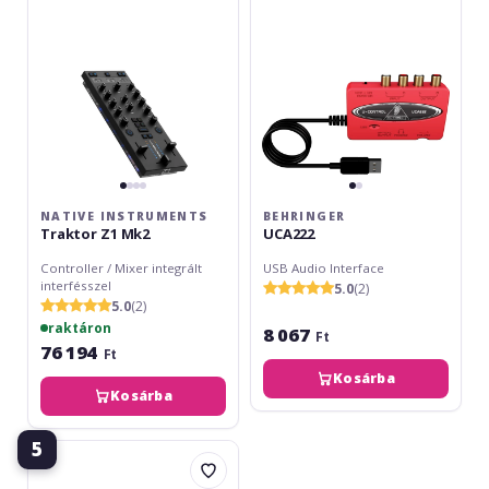
Mk2
NATIVE INSTRUMENTS
BEHRINGER
Traktor Z1 Mk2
UCA222
Controller / Mixer integrált
USB Audio Interface
interfésszel
5.0
(2)
5.0
(2)
raktáron
8 067
Ft
76 194
Ft
Kosárba
Kosárba
5
Behringer
UFO202