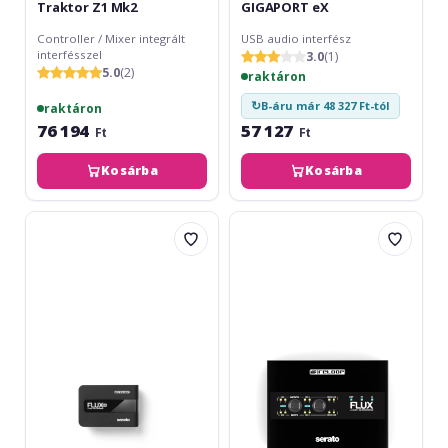
Traktor Z1 Mk2
GIGAPORT eX
Controller / Mixer integrált
USB audio interfész
interfésszel
3.0
(1)
5.0
(2)
raktáron
↻
B-áru már 48 327 Ft-tól
raktáron
76 194
57 127
Ft
Ft
Kosárba
Kosárba
Reloop
Reloop
Flux
Flux
Go