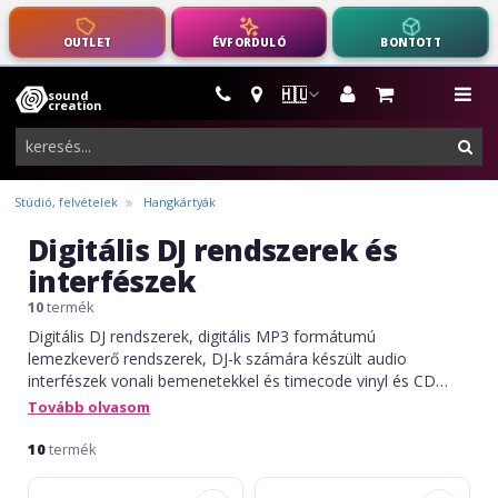
OUTLET
ÉVFORDULÓ
BONTOTT
🇭🇺
sound
hangszerek,
me
creation
pro-
ker
audio
felszerelés
Stúdió, felvételek
Hangkártyák
Digitális DJ rendszerek és
interfészek
10
termék
Digitális DJ rendszerek, digitális MP3 formátumú
lemezkeverő rendszerek, DJ-k számára készült audio
interfészek vonali bemenetekkel és timecode vinyl és CD
támogatással.
Tovább olvasom
10
termék
Behringer
ESI