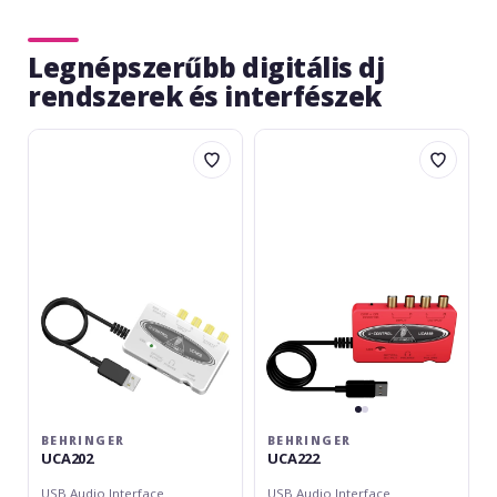
Legnépszerűbb digitális dj
rendszerek és interfészek
Behringer
Behringer
UCA202
UCA222
BEHRINGER
BEHRINGER
UCA202
UCA222
USB Audio Interface
USB Audio Interface