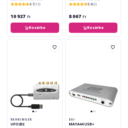
4.7
(13)
5.0
(2)
10 927
8 067
Ft
Ft
Kosárba
Kosárba
Behringer
ESI
UFO202
MAYA44
USB+
BEHRINGER
ESI
UFO202
MAYA44 USB+