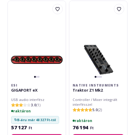
ESI
Native
GIGAPORT
Instruments
eX
Traktor
Z1
Mk2
ESI
NATIVE INSTRUMENTS
GIGAPORT eX
Traktor Z1 Mk2
USB audio interfész
Controller / Mixer integrált
interfésszel
3.0
(1)
5.0
(2)
raktáron
↻
B-áru már 48 327 Ft-tól
raktáron
57 127
76 194
Ft
Ft