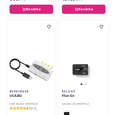
Kosárba
Kosárba
Behringer
Reloop
UCA202
Flux
Go
BEHRINGER
RELOOP
UCA202
Flux Go
USB Audio Interface
Serato DJ interfész
4.7
(13)