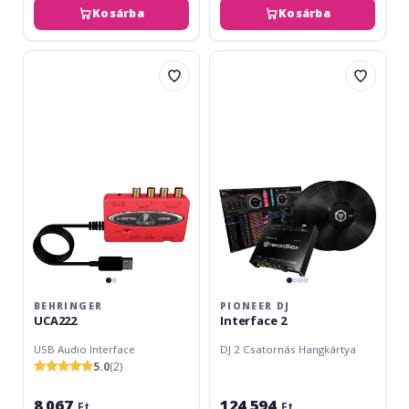
Kosárba
Kosárba
Behringer
Pioneer
UCA222
DJ
Interface
2
BEHRINGER
PIONEER DJ
UCA222
Interface 2
USB Audio Interface
DJ 2 Csatornás Hangkártya
5.0
(2)
8 067
124 594
Ft
Ft