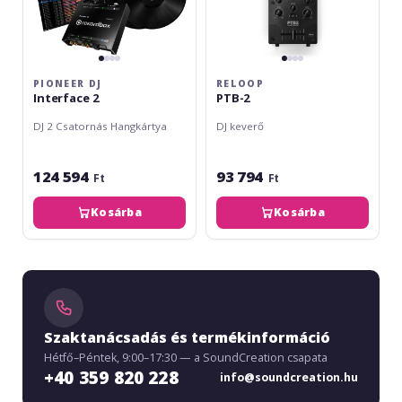
PIONEER DJ
RELOOP
Interface 2
PTB-2
DJ 2 Csatornás Hangkártya
DJ keverő
124 594
93 794
Ft
Ft
Kosárba
Kosárba
Szaktanácsadás és termékinformáció
Hétfő–Péntek, 9:00–17:30 — a SoundCreation csapata
+40 359 820 228
info@soundcreation.hu