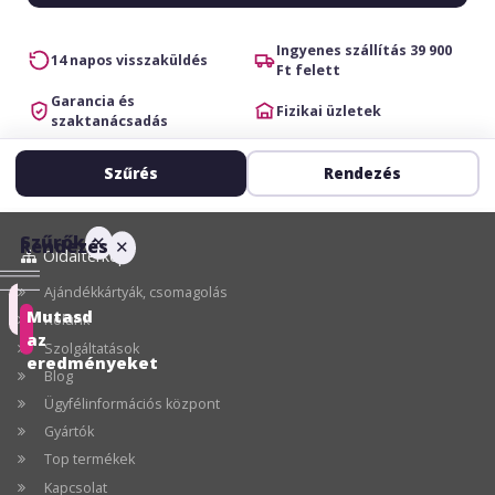
Ingyenes szállítás 39 900
14 napos visszaküldés
Ft felett
Garancia és
Fizikai üzletek
szaktanácsadás
Szűrés
Rendezés
Szűrők
✕
Rendezés
✕
Oldaltérkép
Ajándékkártyák, csomagolás
Ajánlott
Mutasd
Rólunk
az
Szolgáltatások
Ár
eredményeket
Blog
szerint
Ügyfélinformációs központ
növekvő
Gyártók
Ár
Top termékek
szerint
Kapcsolat