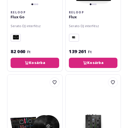
RELOOP
RELOOP
Flux Go
Flux
Serato DJ interfész
Serato DJ interfész
82 060
139 261
Ft
Ft
Kosárba
Kosárba
Pioneer
Reloop
DJ
PTB-
Interface
2
2