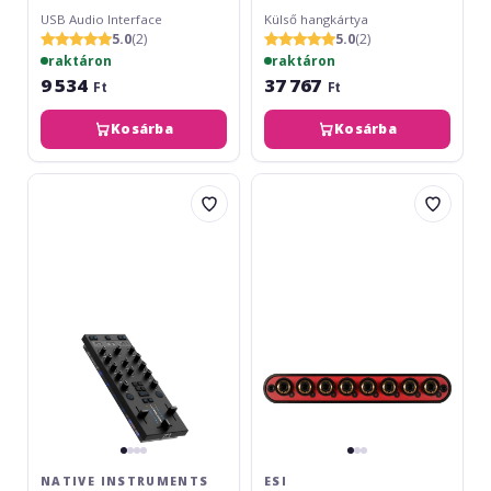
USB Audio Interface
Külső hangkártya
5.0
(2)
5.0
(2)
raktáron
raktáron
9 534
37 767
Ft
Ft
Kosárba
Kosárba
Native
ESI
Instruments
GIGAPORT
Traktor
eX
Z1
Mk2
NATIVE INSTRUMENTS
ESI