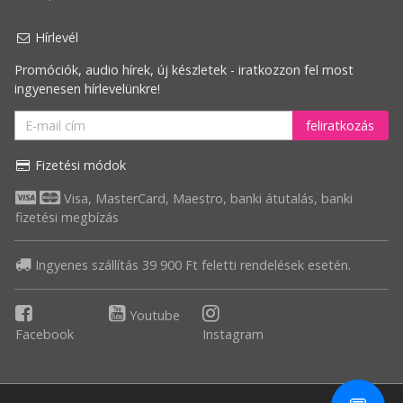
csökkenő
Hírlevél
Legnagyobb
Promóciók, audio hírek, új készletek - iratkozzon fel most
akció
ingyenesen hírlevelünkre!
feliratkozás
Fizetési módok
Visa, MasterCard, Maestro, banki átutalás, banki
fizetési megbízás
Ingyenes szállítás 39 900 Ft feletti rendelések esetén.
Youtube
Facebook
Instagram