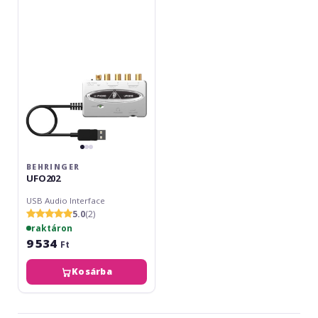
BEHRINGER
UFO202
USB Audio Interface
5.0
(2)
raktáron
9 534
Ft
Kosárba