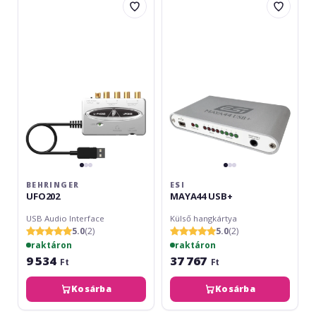
UFO202
MAYA44
USB+
BEHRINGER
ESI
UFO202
MAYA44 USB+
USB Audio Interface
Külső hangkártya
5.0
(2)
5.0
(2)
raktáron
raktáron
9 534
37 767
Ft
Ft
Kosárba
Kosárba