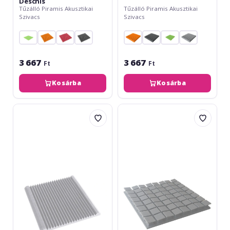
Deschis
Tűzálló Piramis Akusztikai
Tűzálló Piramis Akusztikai
Szivacs
Szivacs
3 667
3 667
Ft
Ft
Kosárba
Kosárba
Mega
Mega
Acoustic
Acoustic
PM-
PM-
A
8K-
60
U
x
Gri
60
Deschis
Gri
-
Deschis
Burete
-
Acustic
Panou
Ignifugat
Burete