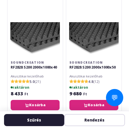
2000x1000x40
2000x1000x50
SOUNDCREATION
SOUNDCREATION
RF2828 S200 2000x1000x40
RF2828 S200 2000x1000x50
Akusztikai kezelőhab
Akusztikai kezelőhab
5.0
(21)
4.8
(12)
raktáron
raktáron
8 433
9 680
Ft
Ft
💬
Kosárba
Kosárba
SoundCreation
SoundCreation
Szűrés
Rendezés
RF2828
RF2828