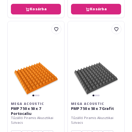
Kosárba
Kosárba
Mega
Mega
Acoustic
Acoustic
PMP
PMP
7
7
50
50
x
x
50
50
x
x
7
7
Portocaliu
Grafit
MEGA ACOUSTIC
MEGA ACOUSTIC
PMP 7 50 x 50 x 7
PMP 7 50 x 50 x 7 Grafit
Portocaliu
Tűzálló Piramis Akusztikai
Tűzálló Piramis Akusztikai
Szivacs
Szivacs