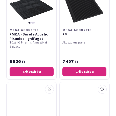
Ignifugat
MEGA ACOUSTIC
MEGA ACOUSTIC
PMK A - Burete Acustic
PM
Piramidal Ignifugat
Tűzálló Piramis Akusztikai
Akusztikus panel
Szivacs
6 526
7 407
Ft
Ft
Kosárba
Kosárba
SoundCreation
SoundCreation
Wedges
Difuser/City
RF2828
RF2828
960x960x65
960x960x65