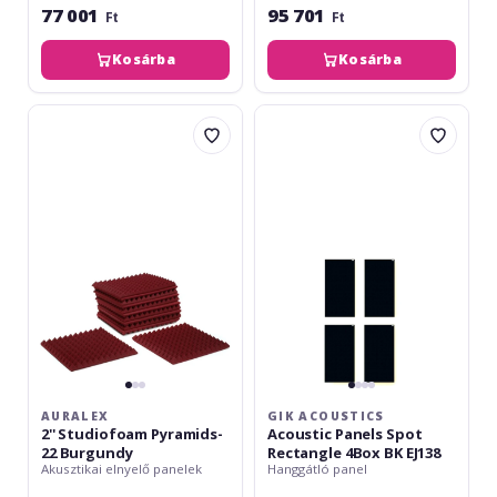
77 001
95 701
Ft
Ft
Kosárba
Kosárba
Auralex
GIK
2''
Acoustics
Studiofoam
Acoustic
Pyramids-
Panels
22
Spot
Burgundy
Rectangle
4Box
BK
EJ138
AURALEX
GIK ACOUSTICS
2'' Studiofoam Pyramids-
Acoustic Panels Spot
22 Burgundy
Rectangle 4Box BK EJ138
Akusztikai elnyelő panelek
Hanggátló panel