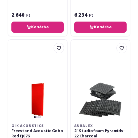
2 640
6 234
Ft
Ft
Kosárba
Kosárba
GIK
Auralex
Acoustics
2''
Freestand
Studiofoam
Acoustic
Pyramids-
Gobo
22
Red
Charcoal
EJ076
GIK ACOUSTICS
AURALEX
Freestand Acoustic Gobo
2'' Studiofoam Pyramids-
Red EJ076
22 Charcoal