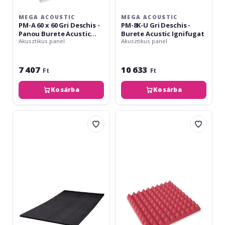
Acustic
Ignifugat
MEGA ACOUSTIC
MEGA ACOUSTIC
PM-A 60 x 60 Gri Deschis -
PM-8K-U Gri Deschis -
Panou Burete Acustic
Burete Acustic Ignifugat
Akusztikus panel
Akusztikus panel
Ignifugat
7 407
10 633
Ft
Ft
Kosárba
Kosárba
Mega
Mega
Acoustic
Acoustic
PAS
PMP
7
50
x
50
x
7
Rosu