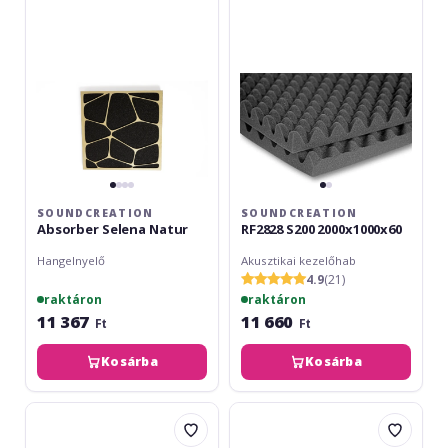
Natur
2000x1000x60
SOUNDCREATION
SOUNDCREATION
Absorber Selena Natur
RF2828 S200 2000x1000x60
Hangelnyelő
Akusztikai kezelőhab
4.9
(21)
raktáron
raktáron
11 367
11 660
Ft
Ft
Kosárba
Kosárba
SoundCreation
GIK
Basotect
Acoustics