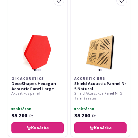
Acoustics
Hub
DecoShapes
Shield
Hexagon
Acoustic
Acoustic
Pannel
Panel
Nr
Large
5
600x50mm
Natural
Red
EJ076
GIK ACOUSTICS
ACOUSTIC HUB
DecoShapes Hexagon
Shield Acoustic Pannel Nr
Acoustic Panel Large
5 Natural
Akusztikus panel
Shield Akusztikus Panel Nr 5
600x50mm Red EJ076
Természetes
raktáron
raktáron
35 200
35 200
Ft
Ft
Kosárba
Kosárba