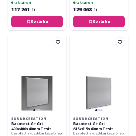
raktáron
raktáron
117 261
129 068
Ft
Ft
Kosárba
Kosárba
SoundCreation
SoundCreation
Basotect
Basotect
G+
G+
Gri
Gri
400x400x40mm
615x615x40mm
Tesit
Tesit
SOUNDCREATION
SOUNDCREATION
Basotect G+ Gri
Basotect G+ Gri
400x400x40mm Tesit
615x615x40mm Tesit
Basotect akusztikai kezelő lap
Basotect akusztikai kezelő lap