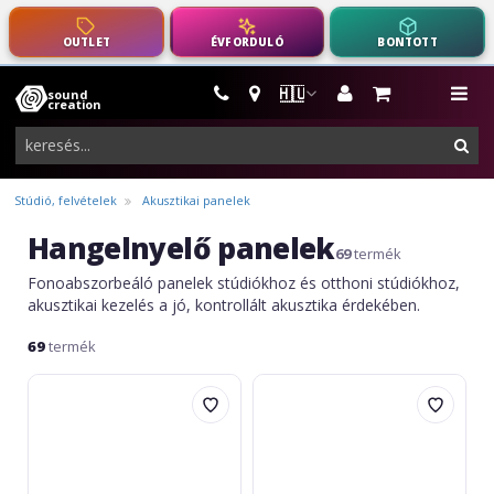
OUTLET
ÉVFORDULÓ
BONTOTT
🇭🇺
sound
hangszerek,
me
creation
pro-
ker
audio
felszerelés
Stúdió, felvételek
Akusztikai panelek
Hangelnyelő panelek
69
termék
Fonoabszorbeáló panelek stúdiókhoz és otthoni stúdiókhoz,
akusztikai kezelés a jó, kontrollált akusztika érdekében.
69
termék
SoundCreation
SoundCreation
RF2828
RF2828
S200
S200
2000x1000x40
960x960x65