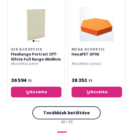
Full
Range
60x90cm
GIK ACOUSTICS
MEGA ACOUSTIC
FlexRange Portrait Off-
HexaPET GP06
White Full Range 60x90cm
Akusztikus panel
Akusztikus szivacs
36 594
38 353
Ft
Ft
Kosárba
Kosárba
Továbbiak betöltése
48 / 69