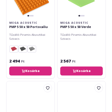
MEGA ACOUSTIC
MEGA ACOUSTIC
PMP 5 50 x 50 Portocaliu
PMP 5 50 x 50 Verde
Tűzálló Piramis Akusztikai
Tűzálló Piramis Akusztikai
Szivacs
Szivacs
2 494
2 567
Ft
Ft
Kosárba
Kosárba
Mega
Mega
Acoustic
Acoustic
PMP
PMP
5
5
50
50
x
x