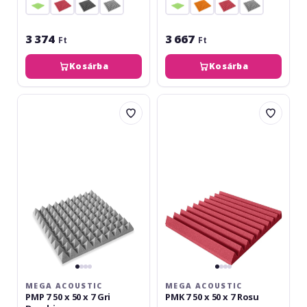
3 374
3 667
Ft
Ft
Kosárba
Kosárba
Mega
Mega
Acoustic
Acoustic
PMP
PMK
7
7
50
50
x
x
50
50
x
x
7
7
Gri
Rosu
Deschis
MEGA ACOUSTIC
MEGA ACOUSTIC
PMP 7 50 x 50 x 7 Gri
PMK 7 50 x 50 x 7 Rosu