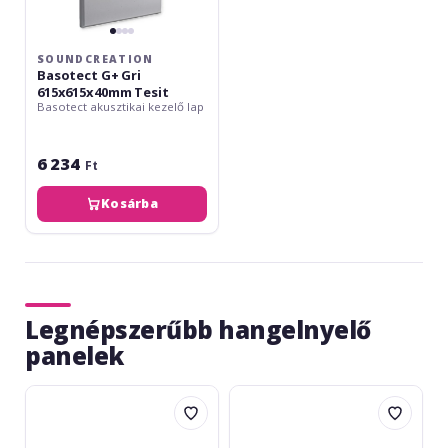
SOUNDCREATION
Basotect G+ Gri
615x615x40mm Tesit
Basotect akusztikai kezelő lap
6 234
Ft
Kosárba
Legnépszerűbb hangelnyelő
panelek
SoundCreation
SoundCreation
RF2828
RF2828
S200
S200