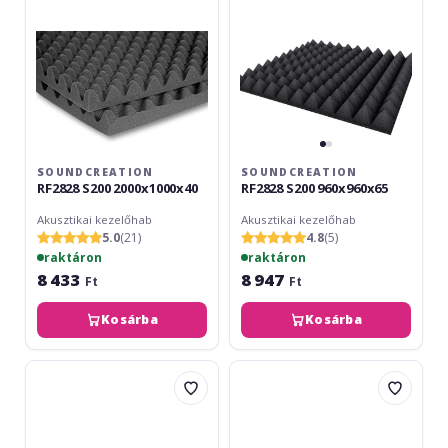
SOUNDCREATION
SOUNDCREATION
RF2828 S200 2000x1000x40
RF2828 S200 960x960x65
Akusztikai kezelőhab
Akusztikai kezelőhab
5.0
(21)
4.8
(5)
raktáron
raktáron
8 433
8 947
Ft
Ft
Kosárba
Kosárba
SoundCreation
SoundCreation
Basotect
RF2828
B
S200
Alb
2000x1000x50