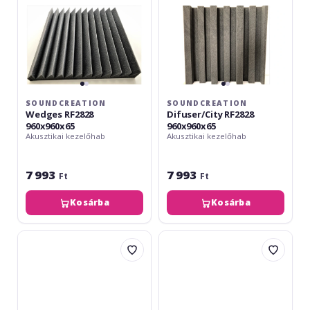
SOUNDCREATION
SOUNDCREATION
Wedges RF2828
Difuser/City RF2828
960x960x65
960x960x65
Akusztikai kezelőhab
Akusztikai kezelőhab
7 993
7 993
Ft
Ft
Kosárba
Kosárba
GIK
Mega
Acoustics
Acoustic
FlexRange
HexaPET
Portrait
GP06
Off-
White