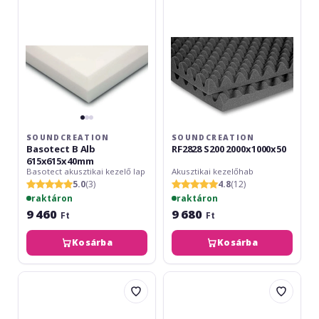
615x615x40mm
SOUNDCREATION
SOUNDCREATION
Basotect B Alb
RF2828 S200 2000x1000x50
615x615x40mm
Basotect akusztikai kezelő lap
Akusztikai kezelőhab
5.0
(3)
4.8
(12)
raktáron
raktáron
9 460
9 680
Ft
Ft
Kosárba
Kosárba
SoundCreation
SoundCreation
Absorber
RF2828
Selena
S200