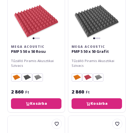
50
50
Rosu
Grafit
MEGA ACOUSTIC
MEGA ACOUSTIC
PMP 5 50 x 50 Rosu
PMP 5 50 x 50 Grafit
Tűzálló Piramis Akusztikai
Tűzálló Piramis Akusztikai
Szivacs
Szivacs
2 860
2 860
Ft
Ft
Kosárba
Kosárba
Mega
Mega
Acoustic
Acoustic
PMP
PMK