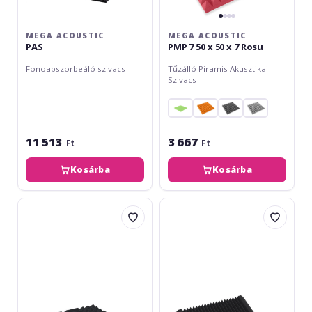
MEGA ACOUSTIC
MEGA ACOUSTIC
PAS
PMP 7 50 x 50 x 7 Rosu
Fonoabszorbeáló szivacs
Tűzálló Piramis Akusztikai
Szivacs
11 513
3 667
Ft
Ft
Kosárba
Kosárba
Mega
Mega
Acoustic
Acoustic
PMK
PM
A
-
Burete
Acustic
Piramidal