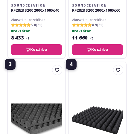
SOUNDCREATION
SOUNDCREATION
RF2828 S200 2000x1000x40
RF2828 S200 2000x1000x60
Akusztikai kezelőhab
Akusztikai kezelőhab
5.0
(21)
4.9
(21)
raktáron
raktáron
8 433
11 660
Ft
Ft
Kosárba
Kosárba
3
4
SoundCreation
SoundCreation
RF2828
RF2828
S200
S200
2000x1000x50
960x960x65