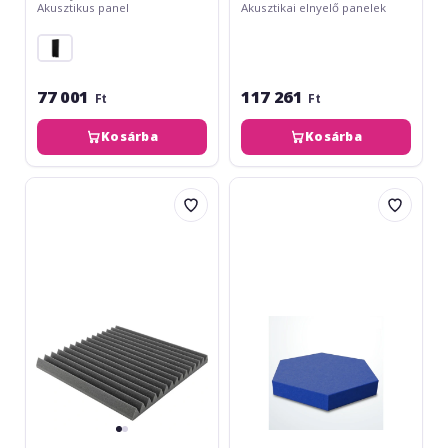
Akusztikus panel
Akusztikai elnyelő panelek
77 001
117 261
Ft
Ft
Kosárba
Kosárba
Auralex
Mega
2''
Acoustic
Studiofoam
HexaPET
Wedge-
GP05
22
Charcoal