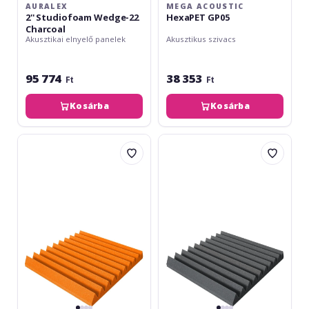
AURALEX
MEGA ACOUSTIC
2'' Studiofoam Wedge-22
HexaPET GP05
Charcoal
Akusztikai elnyelő panelek
Akusztikus szivacs
95 774
38 353
Ft
Ft
Kosárba
Kosárba
Mega
Mega
Acoustic
Acoustic
PMK
PMK
7
7
50
50
x
x
50
50
x
x
7
7
Portocaliu
Grafit