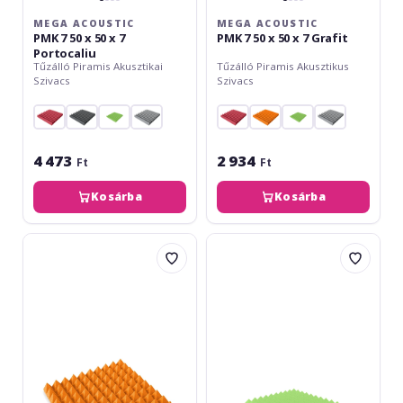
MEGA ACOUSTIC
MEGA ACOUSTIC
PMK 7 50 x 50 x 7
PMK 7 50 x 50 x 7 Grafit
Portocaliu
Tűzálló Piramis Akusztikai
Tűzálló Piramis Akusztikus
Szivacs
Szivacs
4 473
2 934
Ft
Ft
Kosárba
Kosárba
Mega
Mega
Acoustic
Acoustic
PMP
PMP
5
5
50
50
x
x
50
50
Portocaliu
Verde