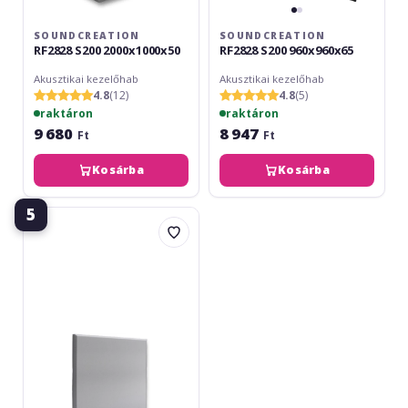
SOUNDCREATION
SOUNDCREATION
RF2828 S200 2000x1000x50
RF2828 S200 960x960x65
Akusztikai kezelőhab
Akusztikai kezelőhab
4.8
(12)
4.8
(5)
raktáron
raktáron
9 680
8 947
Ft
Ft
Kosárba
Kosárba
5
SoundCreation
Basotect
G+
Gri
615x615x40mm
Tesit