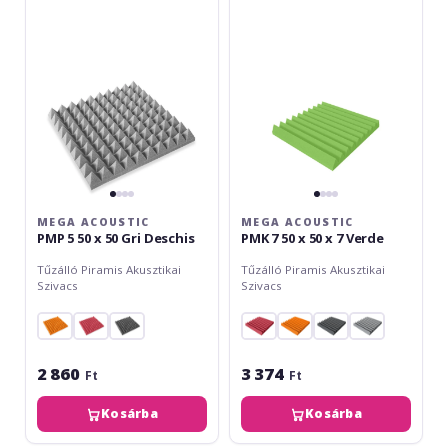
5
7
50
50
x
x
50
50
Gri
x
Deschis
7
Verde
MEGA ACOUSTIC
MEGA ACOUSTIC
PMP 5 50 x 50 Gri Deschis
PMK 7 50 x 50 x 7 Verde
Tűzálló Piramis Akusztikai
Tűzálló Piramis Akusztikai
Szivacs
Szivacs
2 860
3 374
Ft
Ft
Kosárba
Kosárba