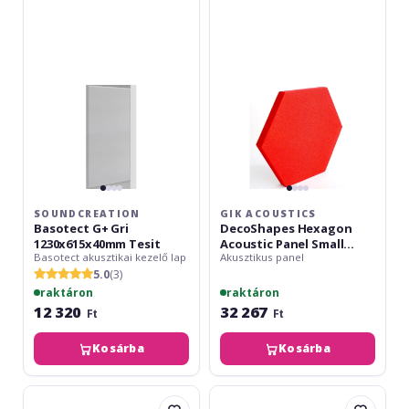
G+
DecoShapes
Gri
Hexagon
1230x615x40mm
Acoustic
Tesit
Panel
Small
300x25mm
Red
EJ076
SOUNDCREATION
GIK ACOUSTICS
Basotect G+ Gri
DecoShapes Hexagon
1230x615x40mm Tesit
Acoustic Panel Small
Basotect akusztikai kezelő lap
Akusztikus panel
300x25mm Red EJ076
5.0
(3)
raktáron
raktáron
12 320
32 267
Ft
Ft
Kosárba
Kosárba
GIK
Acoustic