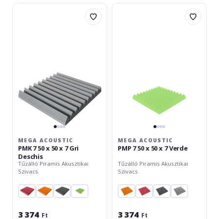
Mega
Mega
Acoustic
Acoustic
PMK
PMP
7
7
50
50
x
x
50
50
x
x
7
7
Gri
Verde
Deschis
MEGA ACOUSTIC
MEGA ACOUSTIC
PMK 7 50 x 50 x 7 Gri
PMP 7 50 x 50 x 7 Verde
Deschis
Tűzálló Piramis Akusztikai
Tűzálló Piramis Akusztikai
Szivacs
Szivacs
3 374
3 374
Ft
Ft