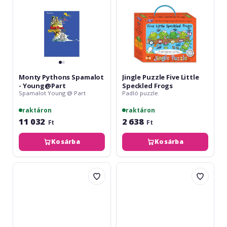
Monty Pythons Spamalot
Jingle Puzzle Five Little
- Young@Part
Speckled Frogs
Spamalot Young @ Part
Padló puzzle
raktáron
raktáron
11 032
2 638
Ft
Ft
Kosárba
Kosárba
Jingle
Jingle
Puzzle
Puzzle
Old
Twinkle,
MacDonald
Twinkle,
Had
Little
A
Star