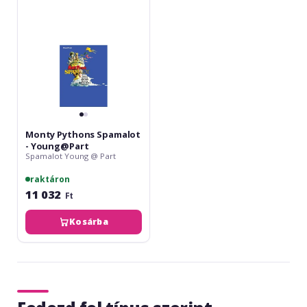
Young@Part
Monty Pythons Spamalot
- Young@Part
Spamalot Young @ Part
raktáron
11 032
Ft
Kosárba