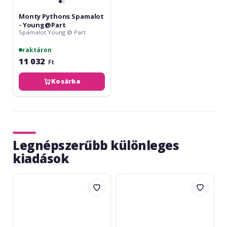
Monty Pythons Spamalot
- Young@Part
Spamalot Young @ Part
raktáron
11 032
Ft
Kosárba
Legnépszerűbb különleges
kiadások
John
Jingle
Thompson's
Puzzle
Easiest
Twinkle,
Piano
Twinkle,
Course
Little