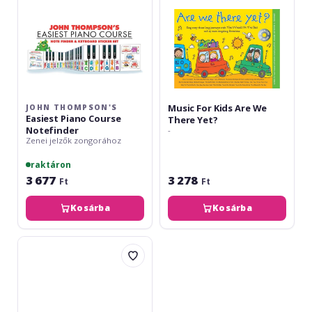
Yet?
Music For Kids Are We
JOHN THOMPSON'S
Easiest Piano Course
There Yet?
Notefinder
-
Zenei jelzők zongorához
raktáron
3 677
3 278
Ft
Ft
Kosárba
Kosárba
Jingle
Puzzle
The
Wheels
On