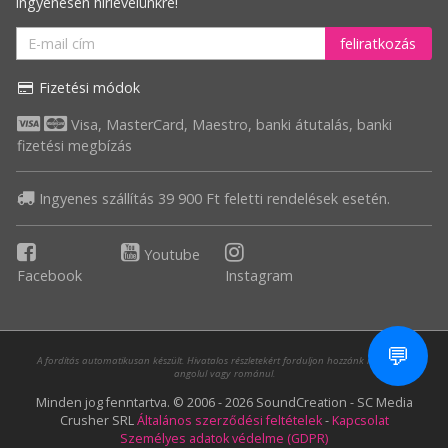
ingyenesen hírlevelünkre!
feliratkozás
Fizetési módok
Visa, MasterCard, Maestro, banki átutalás, banki
fizetési megbízás
Ingyenes szállítás 39 900 Ft feletti rendelések esetén.
Youtube
Facebook
Instagram
💬
A fordítás automatikusan készült. Hivatalos részletekért forduljon hozzánk magyarul,
angolul vagy románul.
Minden jog fenntartva. © 2006 - 2026 SoundCreation - SC Media
Crusher SRL
Általános szerződési feltételek
-
Kapcsolat
Személyes adatok védelme (GDPR)