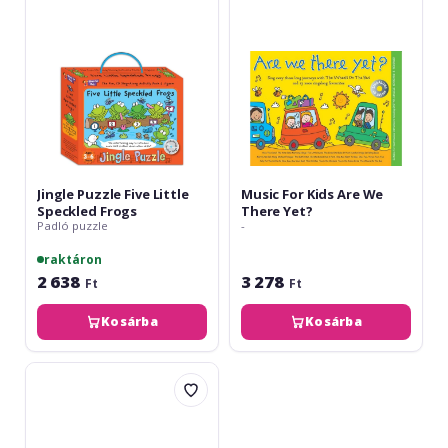
Speckled
We
Frogs
There
Yet?
Jingle Puzzle Five Little
Music For Kids Are We
Speckled Frogs
There Yet?
Padló puzzle
-
raktáron
2 638
3 278
Ft
Ft
Kosárba
Kosárba
Monty
Pythons
Spamalot
-