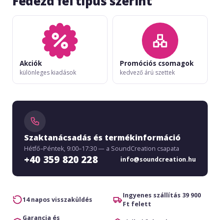
Fedezd fel típus szerint
Akciók
Promóciós csomagok
különleges kiadások
kedvező árú szettek
Szaktanácsadás és termékinformáció
Hétfő–Péntek, 9:00–17:30 — a SoundCreation csapata
+40 359 820 228
info@soundcreation.hu
Ingyenes szállítás 39 900
14 napos visszaküldés
Ft felett
Garancia és