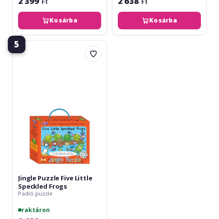
2 399
2 638
Ft
Ft
Kosárba
Kosárba
5
Jingle
Puzzle
Five
Little
Speckled
Frogs
Jingle Puzzle Five Little
Speckled Frogs
Padló puzzle
raktáron