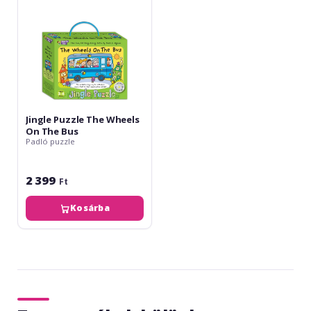
The
Bus
Jingle Puzzle The Wheels
On The Bus
Padló puzzle
2 399
Ft
Kosárba