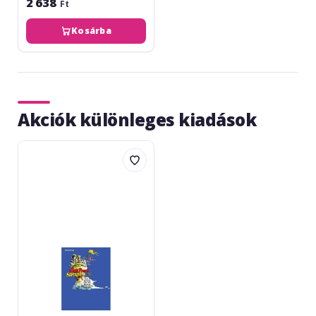
2 638
Ft
Kosárba
Akciók különleges kiadások
Monty
Pythons
Spamalot
-
Young@Part