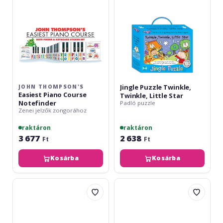
Notefinder
Star
Jingle Puzzle Twinkle,
JOHN THOMPSON'S
Easiest Piano Course
Twinkle, Little Star
Notefinder
Padló puzzle
Zenei jelzők zongorához
raktáron
raktáron
3 677
2 638
Ft
Ft
Kosárba
Kosárba
Jingle
Jingle
Puzzle
Puzzle
The
Old
Wheels
MacDonald
On
Had