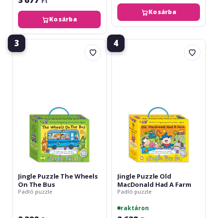
Ft
Kosárba
Kosárba
3
4
Jingle
Jingle
Puzzle
Puzzle
The
Old
Wheels
MacDonald
On
Had
The
A
Bus
Farm
Jingle Puzzle The Wheels
Jingle Puzzle Old
On The Bus
MacDonald Had A Farm
Padló puzzle
Padló puzzle
raktáron