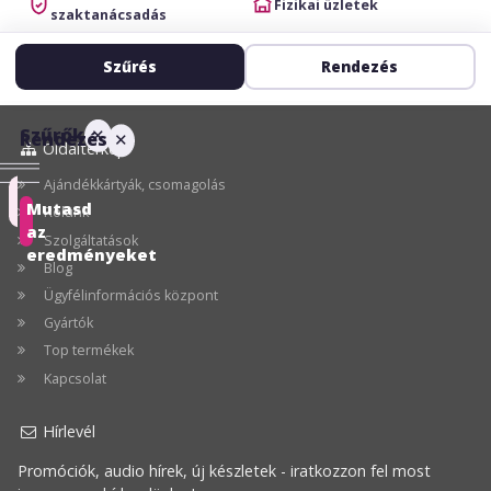
Fizikai üzletek
szaktanácsadás
Szűrés
Rendezés
Szűrők
✕
Rendezés
✕
Oldaltérkép
Ajándékkártyák, csomagolás
Ajánlott
Mutasd
Rólunk
az
Szolgáltatások
Ár
eredményeket
Blog
szerint
Ügyfélinformációs központ
növekvő
Gyártók
Ár
Top termékek
szerint
Kapcsolat
csökkenő
Hírlevél
Legnagyobb
Promóciók, audio hírek, új készletek - iratkozzon fel most
akció