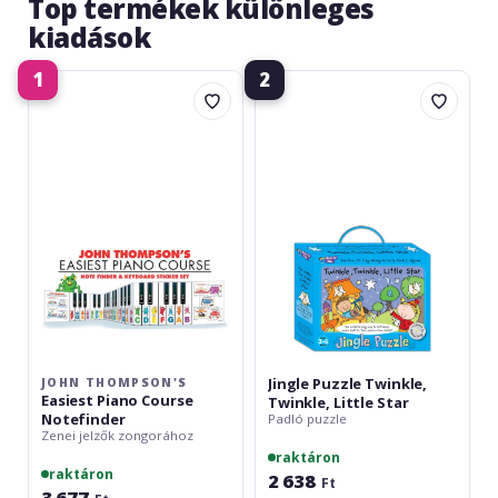
Top termékek különleges
kiadások
1
2
John
Jingle
Thompson's
Puzzle
Easiest
Twinkle,
Piano
Twinkle,
Course
Little
Notefinder
Star
Jingle Puzzle Twinkle,
JOHN THOMPSON'S
Easiest Piano Course
Twinkle, Little Star
Notefinder
Padló puzzle
Zenei jelzők zongorához
raktáron
raktáron
2 638
Ft
3 677