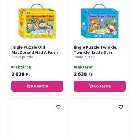
Farm
Jingle Puzzle Old
Jingle Puzzle Twinkle,
MacDonald Had A Farm
Twinkle, Little Star
Padló puzzle
Padló puzzle
raktáron
raktáron
2 638
2 638
Ft
Ft
Kosárba
Kosárba
John
Music
Thompson's
For
Easiest
Kids
Piano
Are
Course
We
Notefinder
There