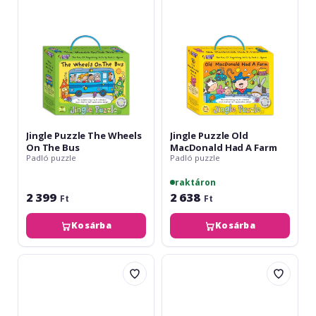
The
A
Bus
Farm
Jingle Puzzle The Wheels
Jingle Puzzle Old
On The Bus
MacDonald Had A Farm
Padló puzzle
Padló puzzle
raktáron
2 399
2 638
Ft
Ft
Kosárba
Kosárba
Jingle
Music
Puzzle
For
Five
Kids
Little
Are