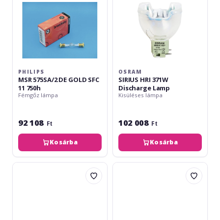
750h
PHILIPS
OSRAM
MSR 575SA/2 DE GOLD SFC
SIRIUS HRI 371W
11 750h
Discharge Lamp
Fémgőz lámpa
Kisüléses lámpa
92 108
102 008
Ft
Ft
Kosárba
Kosárba
Osram
Omnilux
HMI
230V/1000W
2500W
GX-
DXS
9.5
115V/2500W
3200K
500h
roundlux