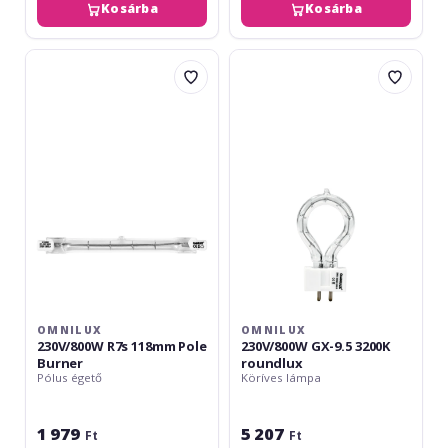
Kosárba
Kosárba
Omnilux
Omnilux
230V/800W
230V/800W
R7s
GX-
118mm
9.5
Pole
3200K
Burner
roundlux
OMNILUX
OMNILUX
230V/800W R7s 118mm Pole
230V/800W GX-9.5 3200K
Burner
roundlux
Pólus égető
Köríves lámpa
1 979
5 207
Ft
Ft