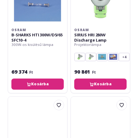
OSRAM
OSRAM
B-SHARKS HTI 300W/D5/65
SIRIUS HRI 280W
SFC10-4
Discharge Lamp
300W-os kisülésű lámpa
Projektorlámpa
+4
69 374
90 861
Ft
Ft
Kosárba
Kosárba
Philips
Osram
MSR
SIRIUS
575SA/2
HRI
DE
371W
GOLD
Discharge
SFC
Lamp
11