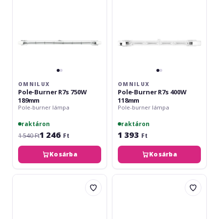
189mm
118mm
OMNILUX
OMNILUX
Pole-Burner R7s 750W
Pole-Burner R7s 400W
189mm
118mm
Pole-burner lámpa
Pole-burner lámpa
raktáron
raktáron
1 246
1 393
1 540 Ft
Ft
Ft
Kosárba
Kosárba
Omnilux
Omnilux
230V/1000W
Pole-
R7s
Burner
118mm
R7s
3200K
1000W