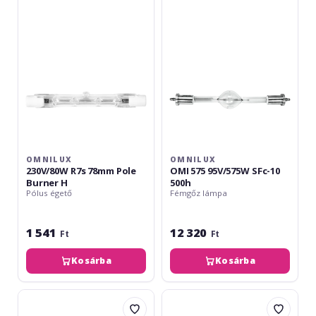
78mm
95V/575W
Pole
SFc-
Burner
10
H
500h
OMNILUX
OMNILUX
230V/80W R7s 78mm Pole
OMI 575 95V/575W SFc-10
Burner H
500h
Pólus égető
Fémgőz lámpa
1 541
12 320
Ft
Ft
Kosárba
Kosárba
Philips
Omnilux
CDM-
XOP-