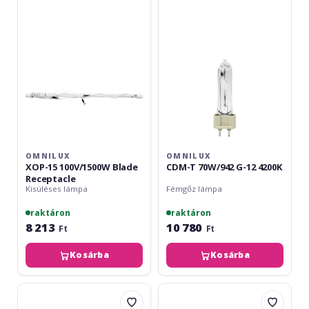
100V/1500W
70W/942
Blade
G-
Receptacle
12
4200K
OMNILUX
OMNILUX
XOP-15 100V/1500W Blade
CDM-T 70W/942 G-12 4200K
Receptacle
Kisüléses lámpa
Fémgőz lámpa
raktáron
raktáron
8 213
10 780
Ft
Ft
Kosárba
Kosárba
Philips
Omnilux
CDM-
XOP-