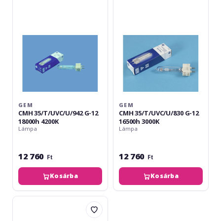
G-
G-
12
12
18000h
16500h
4200K
3000K
GEM
GEM
CMH 35/T/UVC/U/942 G-12
CMH 35/T/UVC/U/830 G-12
18000h 4200K
16500h 3000K
Lámpa
Lámpa
12 760
12 760
Ft
Ft
Kosárba
Kosárba
Philips
MSD
Platinum