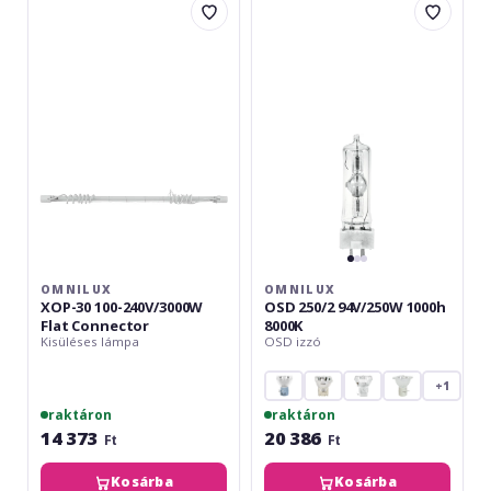
XOP-
OSD
30
250/2
100-
94V/250W
240V/3000W
1000h
Flat
8000K
Connector
OMNILUX
OMNILUX
XOP-30 100-240V/3000W
OSD 250/2 94V/250W 1000h
Flat Connector
8000K
Kisüléses lámpa
OSD izzó
+1
raktáron
raktáron
14 373
20 386
Ft
Ft
Kosárba
Kosárba