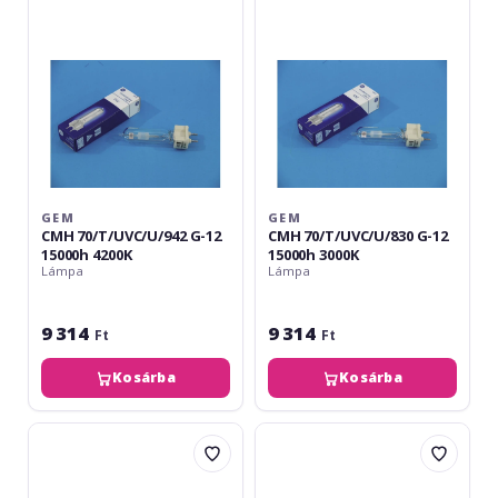
12
12
15000h
15000h
4200K
3000K
GEM
GEM
CMH 70/T/UVC/U/942 G-12
CMH 70/T/UVC/U/830 G-12
15000h 4200K
15000h 3000K
Lámpa
Lámpa
9 314
9 314
Ft
Ft
Kosárba
Kosárba
GEM
GEM
CMH
CMH
35/T/UVC/U/942
35/T/UVC/U/830