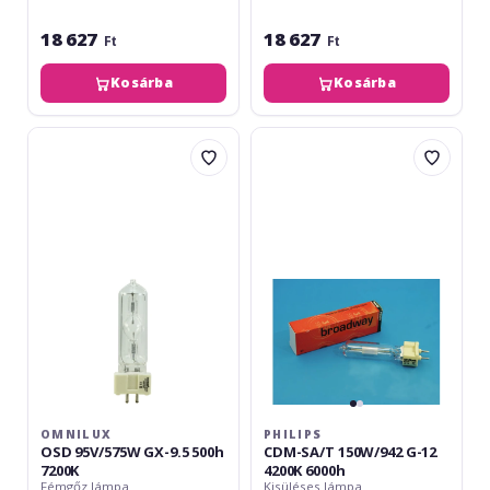
18 627
18 627
Ft
Ft
Kosárba
Kosárba
Omnilux
Philips
OSD
CDM-
95V/575W
SA/T
GX-
150W/942
9.5
G-
500h
12
7200K
4200K
6000h
OMNILUX
PHILIPS
OSD 95V/575W GX-9.5 500h
CDM-SA/T 150W/942 G-12
7200K
4200K 6000h
Fémgőz lámpa
Kisüléses lámpa