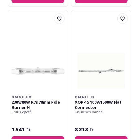
Omnilux
Omnilux
230V/80W
XOP-
R7s
15
78mm
100V/1500W
Pole
Flat
Burner
Connector
H
OMNILUX
OMNILUX
230V/80W R7s 78mm Pole
XOP-15 100V/1500W Flat
Burner H
Connector
Pólus égető
Kisüléses lámpa
1 541
8 213
Ft
Ft