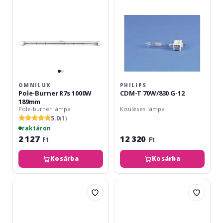
189mm
12
OMNILUX
PHILIPS
Pole-Burner R7s 1000W
CDM-T 70W/830 G-12
189mm
Pole-burner lámpa
Kisüléses lámpa
5.0
(1)
raktáron
2 127
12 320
Ft
Ft
Kosárba
Kosárba
Omnilux
Omnilux
Pole-
DXX
Burner
230V/800W
R7s
R7S