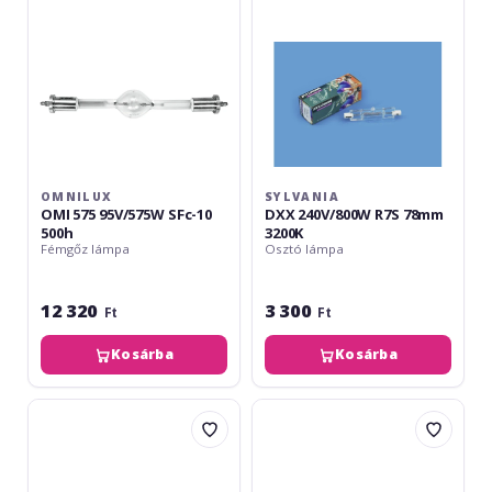
10
3200K
500h
OMNILUX
SYLVANIA
OMI 575 95V/575W SFc-10
DXX 240V/800W R7S 78mm
500h
3200K
Fémgőz lámpa
Osztó lámpa
12 320
3 300
Ft
Ft
Kosárba
Kosárba
GEM
GEM
CMH
CMH
70/T/UVC/U/942
70/T/UVC/U/830
G-
G-