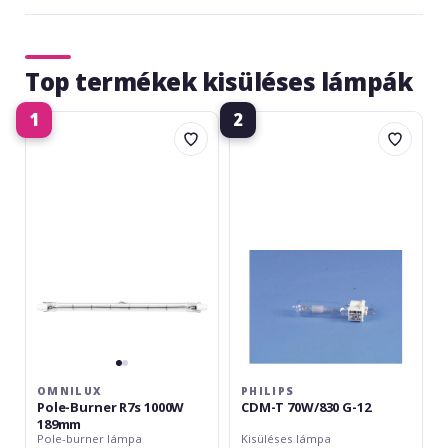
Top termékek kisüléses lámpák
1
2
Omnilux
Philips
Pole-
CDM-
Burner
T
R7s
70W/830
1000W
G-
189mm
12
OMNILUX
PHILIPS
Pole-Burner R7s 1000W
CDM-T 70W/830 G-12
189mm
Pole-burner lámpa
Kisüléses lámpa