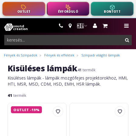
OUTLET
ÉVFORDULÓ
BONTOTT
🇭🇺
sound
hangszerek,
me
creation
pro-
ker
audio
felszerelés
Fények és Színpadok
Fények és effektek
Színpadi világító lámpák
Kisüléses lámpák
41
termék
Kisüléses lámpák - lámpák mozgófejes projektorokhoz, HMI,
HTI, MSR, MSD, CDM, HSD, EMH, HSR lámpák.
41
termék
Omnilux
Omnilux
OUTLET -19%
Pole-
Pole-
Burner
Burner
R7s
R7s
750W
400W