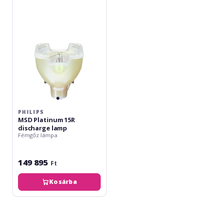
15R
discharge
lamp
PHILIPS
MSD Platinum 15R
discharge lamp
Fémgőz lámpa
149 895
Ft
Kosárba