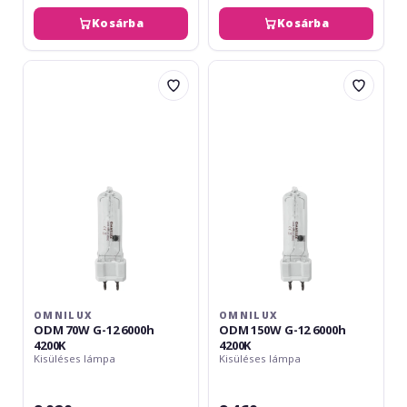
Kosárba
Kosárba
Omnilux
Omnilux
ODM
ODM
70W
150W
G-
G-
12
12
6000h
6000h
4200K
4200K
OMNILUX
OMNILUX
ODM 70W G-12 6000h
ODM 150W G-12 6000h
4200K
4200K
Kisüléses lámpa
Kisüléses lámpa