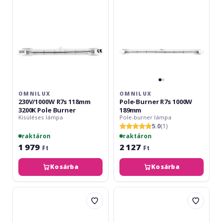
Pole
189mm
Burner
OMNILUX
OMNILUX
230V/1000W R7s 118mm
Pole-Burner R7s 1000W
3200K Pole Burner
189mm
Kisüléses lámpa
Pole-burner lámpa
5.0
(1)
raktáron
raktáron
1 979
2 127
Ft
Ft
Kosárba
Kosárba
Omnilux
Omnilux
DXX
LED
230V/800W
230V/7W
R7S
R7s