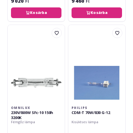
9 020
9 460
Ft
Ft
Kosárba
Kosárba
Omnilux
Philips
230V/800W
CDM-
SFc-
T
10
70W/830
150h
G-
3200K
12
OMNILUX
PHILIPS
230V/800W SFc-10 150h
CDM-T 70W/830 G-12
3200K
Fémgőz lámpa
Kisüléses lámpa