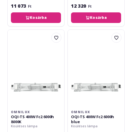
11 073
12 320
Ft
Ft
Kosárba
Kosárba
Omnilux
Omnilux
OQI-
OQI-
TS
TS
400W
400W
Fc2
Fc2
6000h
6000h
8000K
blue
OMNILUX
OMNILUX
OQI-TS 400W Fc2 6000h
OQI-TS 400W Fc2 6000h
8000K
blue
Kisüléses lámpa
Kisüléses lámpa