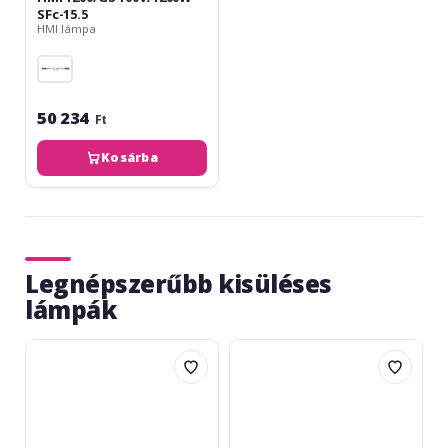
SFc-15.5
HMI lámpa
50 234
Ft
Kosárba
Legnépszerűbb kisüléses
lámpák
Omnilux
Philips
Pole-
CDM-
Burner
T
R7s
70W/830
1000W
G-