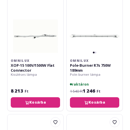
Flat
750W
Connector
189mm
OMNILUX
OMNILUX
XOP-15 100V/1500W Flat
Pole-Burner R7s 750W
Connector
189mm
Kisüléses lámpa
Pole-burner lámpa
raktáron
8 213
1 246
Ft
1 540 Ft
Ft
Kosárba
Kosárba
Omnilux
Omnilux
230V/80W
OMI
R7s
575