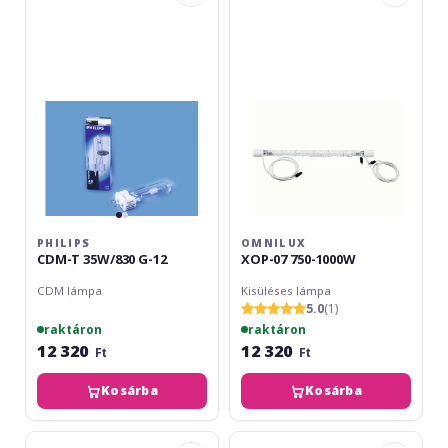
T
07
35W/830
750-
G-
1000W
12
PHILIPS
OMNILUX
CDM-T 35W/830 G-12
XOP-07 750-1000W
CDM lámpa
Kisüléses lámpa
5.0
(1)
raktáron
raktáron
12 320
12 320
Ft
Ft
Kosárba
Kosárba
Omnilux
Omnilux