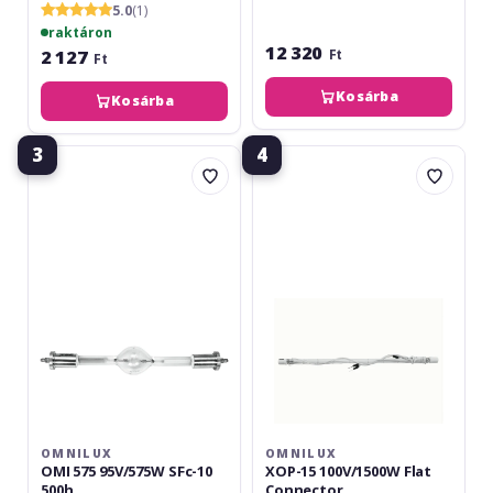
5.0
(1)
raktáron
12 320
2 127
Ft
Ft
Kosárba
Kosárba
3
4
Omnilux
Omnilux
OMI
XOP-
575
15
95V/575W
100V/1500W
SFc-
Flat
10
Connector
500h
OMNILUX
OMNILUX
OMI 575 95V/575W SFc-10
XOP-15 100V/1500W Flat
500h
Connector