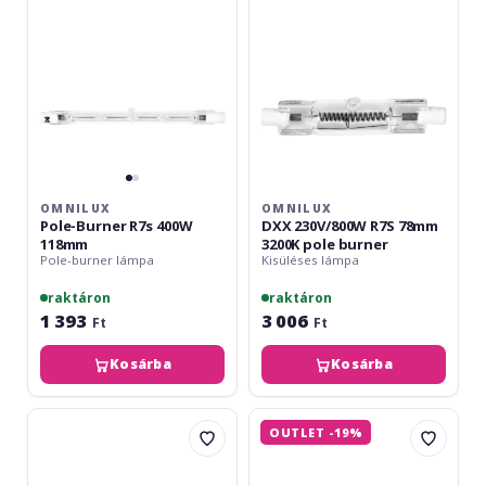
400W
78mm
118mm
3200K
pole
burner
OMNILUX
OMNILUX
Pole-Burner R7s 400W
DXX 230V/800W R7S 78mm
118mm
3200K pole burner
Pole-burner lámpa
Kisüléses lámpa
raktáron
raktáron
1 393
3 006
Ft
Ft
Kosárba
Kosárba
Omnilux
Omnilux
OUTLET -19%
XOP-
Pole-
15
Burner
100V/1500W
R7s