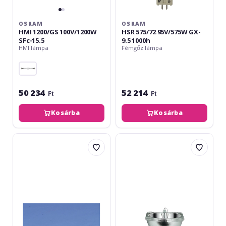
OSRAM
OSRAM
HMI 1200/GS 100V/1200W
HSR 575/72 95V/575W GX-
SFc-15.5
9.5 1000h
HMI lámpa
Fémgőz lámpa
50 234
52 214
Ft
Ft
Kosárba
Kosárba
Osram
Osram
B-
SIRIUS
SHARKS
HRI
HTI
280W
300W/D5/65
Discharge
SFC10-
Lamp
4