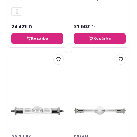
24 421
31 607
Ft
Ft
Kosárba
Kosárba
Omnilux
Osram
OTI
HMI
100V/300W
575/GS
SFc-
95V/575W
10-
SFc-
4
10
500h
1000h
6500K
OMNILUX
OSRAM