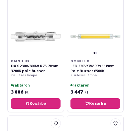
78mm
118mm
3200K
Pole
pole
Burner
burner
6500K
OMNILUX
OMNILUX
DXX 230V/800W R7S 78mm
LED 230V/7W R7s 118mm
3200K pole burner
Pole Burner 6500K
Kisüléses lámpa
Kisüléses lámpa
raktáron
raktáron
3 006
3 447
Ft
Ft
Kosárba
Kosárba
Omnilux
Omnilux
XOP-
CDM-
15
T