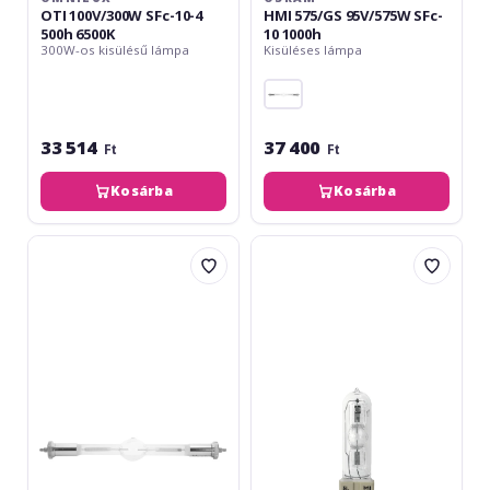
OTI 100V/300W SFc-10-4
HMI 575/GS 95V/575W SFc-
500h 6500K
10 1000h
300W-os kisülésű lámpa
Kisüléses lámpa
33 514
37 400
Ft
Ft
Kosárba
Kosárba
Osram
Osram
HMI
HSR
1200/GS
575/72
100V/1200W
95V/575W
SFc-
GX-
15.5
9.5
1000h