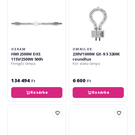
OSRAM
OMNILUX
HMI 2500W DXS
230V/1000W GX-9.5 3200K
115V/2500W 500h
roundlux
Fémgőz lámpa
Kör alakú lámpa
134 494
6 600
Ft
Ft
Kosárba
Kosárba
Omnilux
Sylvania
OMI
DXX
575
240V/800W
95V/575W
R7S
SFc-
78mm