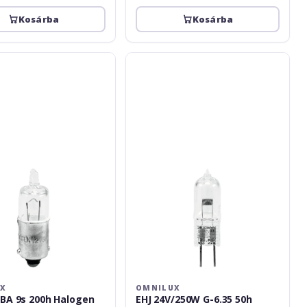
Kosárba
Kosárba
Omnilux
EHJ
24V/250W
G-
6.35
50h
3000K
UX
OMNILUX
BA 9s 200h Halogen
EHJ 24V/250W G-6.35 50h