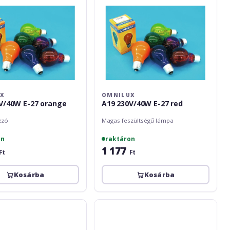
UX
OMNILUX
V/40W E-27 orange
A19 230V/40W E-27 red
zzó
Magas feszültségű lámpa
on
raktáron
1 177
Ft
Ft
Kosárba
Kosárba
Omnilux
MR-
16