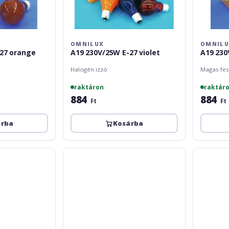
OMNILUX
OMNIL
-27 orange
A19 230V/25W E-27 violet
A19 230
Halogén izzó
Magas fes
raktáron
raktár
884
884
Ft
Ft
árba
Kosárba
Omnilux
Omnilux
T20
A19
230V/15W
230V/40W
BA
E-
15d
27
1000h
orange