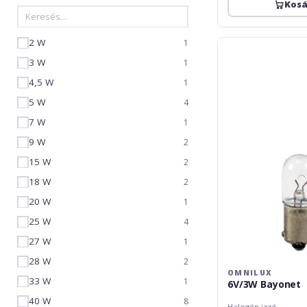
Kos
2 W
1
Omnilux
6V/3W
3 W
1
Bayonet
4,5 W
1
5 W
4
7 W
1
9 W
2
15 W
2
18 W
2
20 W
1
25 W
4
27 W
1
28 W
2
OMNILUX
33 W
1
6V/3W Bayonet
40 W
8
Halogén izzó