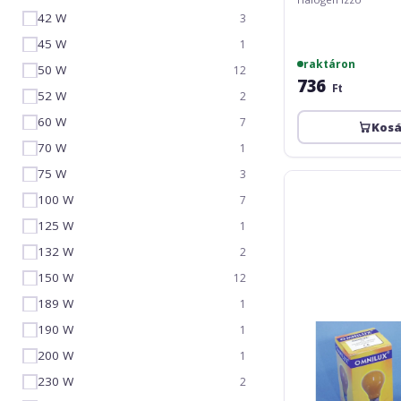
42 W
3
45 W
1
raktáron
50 W
12
736
Ft
52 W
2
60 W
7
Kos
70 W
1
75 W
3
Omnilux
A19
100 W
7
230V/25W
125 W
1
E-
27
132 W
2
orange
150 W
12
189 W
1
190 W
1
200 W
1
230 W
2