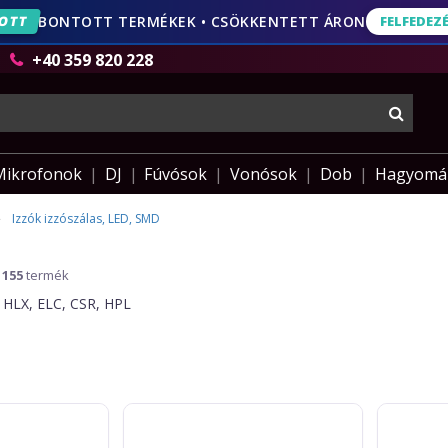
OTT
BONTOTT TERMÉKEK • CSÖKKENTETT ÁRON
FELFEDEZ
ORDULÓ
20 ÉVE VELED • AKÁR 49% KEDVEZMÉNY
FELFEDEZÉS
AJÁNLA
+40 359 820 228
keres
Mikrofonok
DJ
Fúvósok
Vonósok
Dob
Hagyomá
Izzók izzószálas, LED, SMD
D
155
termék
J, HLX, ELC, CSR, HPL
Omnilux
Omnilux
Carnival
MR-