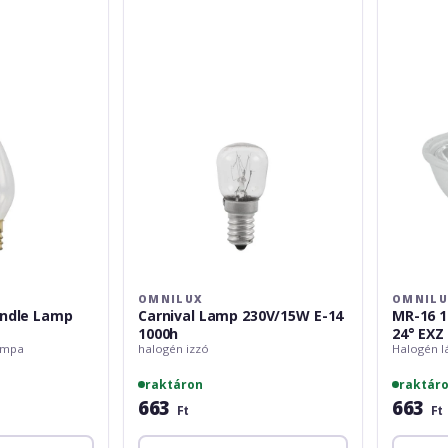
Lamp
16
230V/15W
12V/50W
E-
GX-
14
5.3
1000h
MFL
24°
EXZ
OMNILUX
OMNIL
andle Lamp
Carnival Lamp 230V/15W E-14
MR-16 1
1000h
24° EXZ
ámpa
halogén izzó
Halogén 
raktáron
raktár
663
663
Ft
Ft