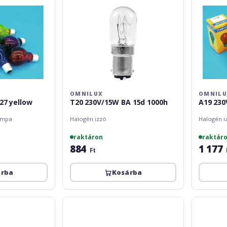
OMNILUX
OMNIL
27 yellow
T20 230V/15W BA 15d 1000h
A19 230
ámpa
Halogén izzó
Halogén i
raktáron
raktár
884
1 177
Ft
árba
Kosárba
Omnilux
Omnilux
FCR
JC
12V/100W
12V/20W