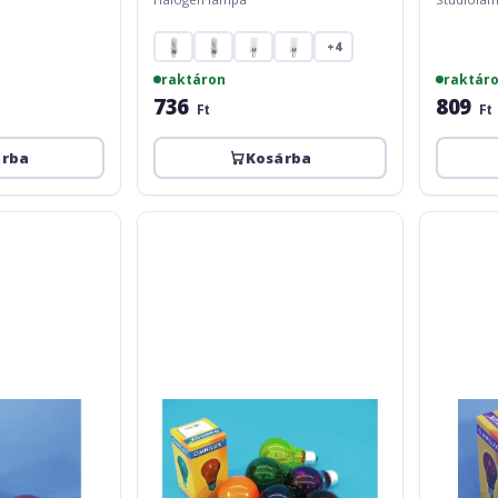
+4
raktáron
raktár
736
809
Ft
Ft
árba
Kosárba
Omnilux
Omnilux
A19
A19
230V/25W
230V/25W
E-
E-
27
27
violet
yellow