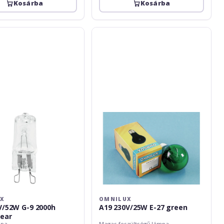
Kosárba
Kosárba
Omnilux
A19
230V/25W
E-
27
green
UX
OMNILUX
V/52W G-9 2000h
A19 230V/25W E-27 green
lear
mpa
Magas feszültségű lámpa