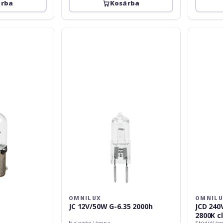
árba
Kosárba
Omnilux
Omnilux
JC
JCD
12V/50W
240V/52W
G-
G-
6.35
9
2000h
2000h
2800K
clear
OMNILUX
OMNIL
JC 12V/50W G-6.35 2000h
JCD 240
2800K c
Halogén lámpa
Stúdiólá