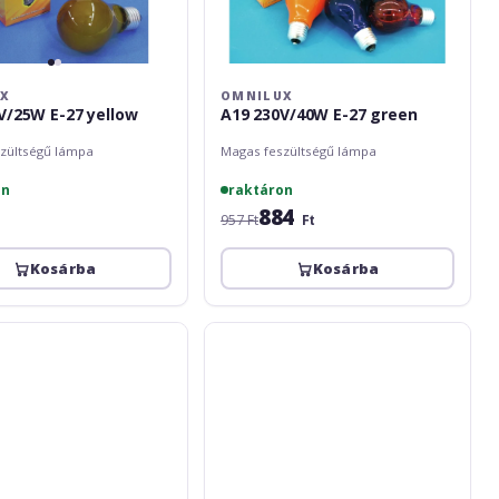
UX
OMNILUX
V/25W E-27 yellow
A19 230V/40W E-27 green
zültségű lámpa
Magas feszültségű lámpa
on
raktáron
884
957 Ft
Ft
Kosárba
Kosárba
Omnilux
A19
230V/40W
E-
27
red