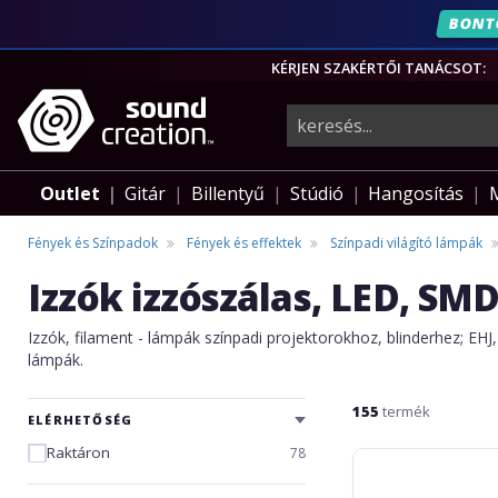
BONT
ÉVF
KÉRJEN SZAKÉRTŐI TANÁCSOT:
hangszerek,
pro-
Outlet
Gitár
Billentyű
Stúdió
Hangosítás
audio
Fények és Színpadok
Fények és effektek
Színpadi világító lámpák
Izzók izzószálas, LED, SM
felszerelés
Izzók, filament - lámpák színpadi projektorokhoz, blinderhez; EH
lámpák.
155
termék
ELÉRHETŐSÉG
Raktáron
78
Omnilux
230V/9W