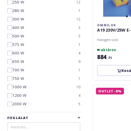
250 W
12
280 W
1
300 W
12
OMNILUX
400 W
3
A19 230V/25W E
500 W
5
Halogén izzó
575 W
1
raktáron
600 W
4
884
Ft
650 W
9
700 W
1
Kos
750 W
1
1000 W
10
Omnilux
OUTLET -8%
A19
1200 W
4
230V/40W
2000 W
5
E-
27
yellow
FOGLALAT