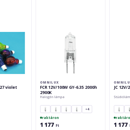
GY-
G-
6.35
6.35
2000h
2000h
2900K
OMNILUX
OMNIL
27 violet
FCR 12V/100W GY-6.35 2000h
JC 12V/
2900K
Halogén lámpa
Stúdiólá
+4
raktáron
raktár
1 177
1 177
Ft