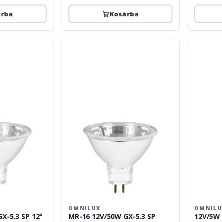
árba
Kosárba
Omnilux
Omnilux
MR-
12V/5W
16
BA
12V/50W
9s
GX-
200h
5.3
Halogen
SP
yellow
OMNILUX
OMNIL
X-5.3 SP 12°
MR-16 12V/50W GX-5.3 SP
12V/5W 