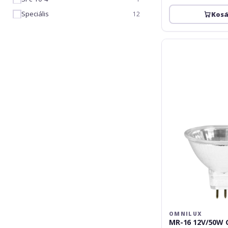
Speciális
Kos
12
Omnilux
MR-
16
12V/50W
GX-
5.3
SP
12°
green
OMNILUX
MR-16 12V/50W G