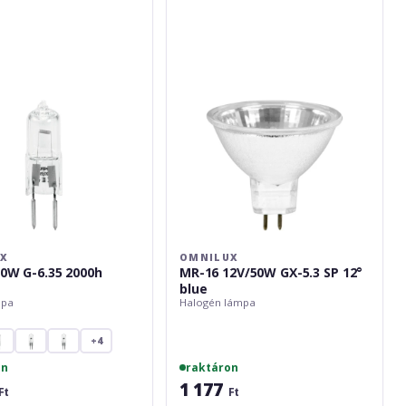
12V/50W
GX-
5.3
SP
12°
blue
UX
OMNILUX
20W G-6.35 2000h
MR-16 12V/50W GX-5.3 SP 12°
blue
mpa
Halogén lámpa
+4
on
raktáron
1 177
Ft
Ft