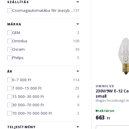
E-
SZÁLLÍTÁS
12
Csomagautomatába fér (easybox)
137
Candle
Lamp
small
MÁRKA
GEM
2
Omnilux
109
Osram
39
Philips
5
ÁR
0–7 000 Ft
114
OMNILUX
7 000–15 000 Ft
25
230V/9W E-12 C
small
15 000–30 000 Ft
6
Magas feszültségű l
30 000–70 000 Ft
9
raktáron
70 000–70 000 000 Ft
2
663
Ft
TELJESÍTMÉNY