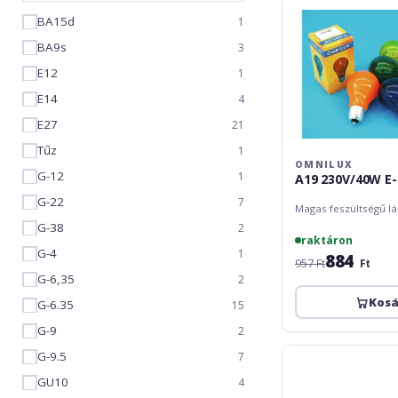
BA15d
1
BA9s
3
E12
1
E14
4
E27
21
Tűz
1
OMNILUX
G-12
1
A19 230V/40W E-
G-22
7
Magas feszültségű l
G-38
2
raktáron
G-4
1
884
957 Ft
Ft
G-6,35
2
Kos
G-6.35
15
G-9
2
Omnilux
G-9.5
7
A19
GU10
4
230V/40W