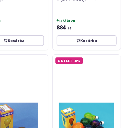
on
raktáron
884
Ft
Kosárba
Kosárba
Omnilux
OUTLET -8%
A19
230V/40W
E-
27
green