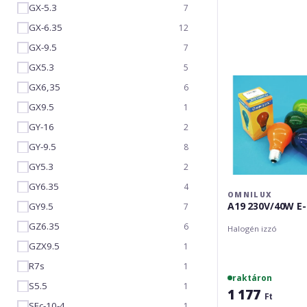
E-
GX-5.3
7
27
GX-6.35
12
violet
GX-9.5
7
GX5.3
5
GX6,35
6
GX9.5
1
GY-16
2
GY-9.5
8
GY5.3
2
GY6.35
4
OMNILUX
A19 230V/40W E-
GY9.5
7
GZ6.35
6
Halogén izzó
GZX9.5
1
R7s
1
raktáron
S5.5
1
1 177
Ft
SFc-10-4
1