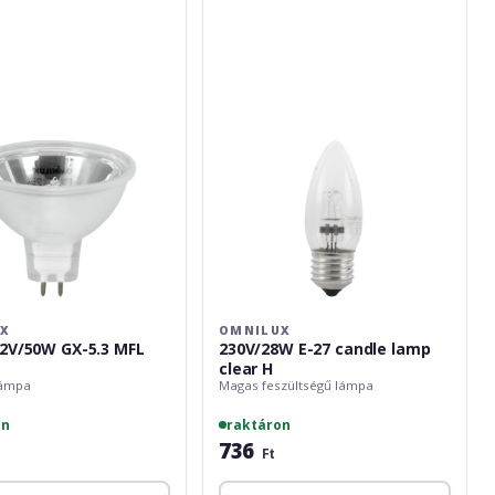
E-
27
candle
lamp
clear
H
UX
OMNILUX
2V/50W GX-5.3 MFL
230V/28W E-27 candle lamp
clear H
lámpa
Magas feszültségű lámpa
on
raktáron
736
Ft