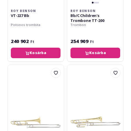
ROY BENSON
ROY BENSON
VT-227 Bb
Bb/C Children's
Trombone TT-200
Pistonos trombita
Trombon
240 902
254 909
Ft
Ft
Kosárba
Kosárba
Roy
Roy
Benson
Benson
BB/F-
Bb/F(Gb)-
Tenor
Tenor
TT-
TT-
236F
227F