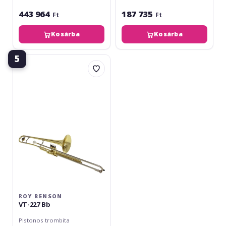
443 964
187 735
Ft
Ft
Kosárba
Kosárba
5
Roy
Benson
VT-
227
Bb
ROY BENSON
VT-227 Bb
Pistonos trombita