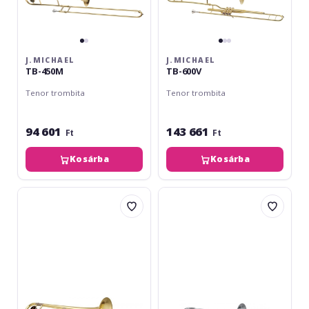
J.MICHAEL
J.MICHAEL
TB-450M
TB-600V
Tenor trombita
Tenor trombita
94 601
143 661
Ft
Ft
Kosárba
Kosárba
Jupiter
Jupiter
JVL-
JVL-
530
530
RL
S