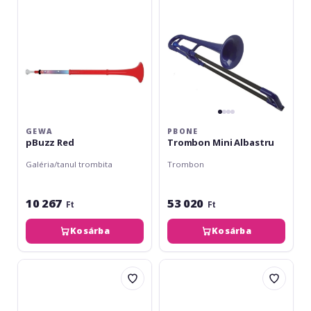
GEWA
PBONE
pBuzz Red
Trombon Mini Albastru
Galéria/tanul trombita
Trombon
10 267
53 020
Ft
Ft
Kosárba
Kosárba
Gewa
pBone
pBone
Trombon
Trombon
Verde
Mini