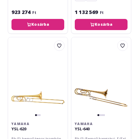
923 274
1 132 569
Ft
Ft
Kosárba
Kosárba
Yamaha
Yamaha
YSL-
YSL-
620
640
YAMAHA
YAMAHA
YSL-620
YSL-640
Bb (Si bemol) tenor trombón
Bb (Si Bemol) hangzású, F (Fa)