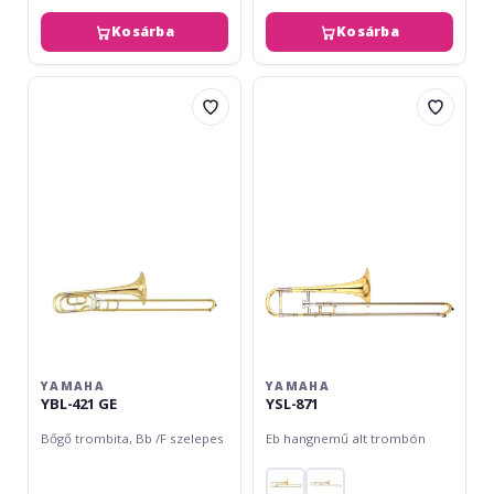
Kosárba
Kosárba
Yamaha
Yamaha
YBL-
YSL-
421
871
GE
YAMAHA
YAMAHA
YBL-421 GE
YSL-871
Bőgő trombita, Bb /F szelepes
Eb hangnemű alt trombón