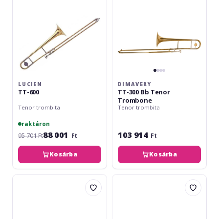
Trombone
LUCIEN
DIMAVERY
TT-600
TT-300 Bb Tenor
Trombone
Tenor trombita
Tenor trombita
raktáron
88 001
103 914
95 701 Ft
Ft
Ft
Kosárba
Kosárba
Gewa
pBone
pBuzz
Trombon
Red
Mini
Albastru