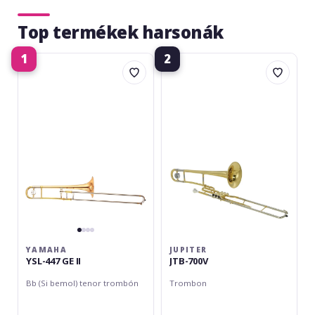
Top termékek harsonák
1
2
Yamaha
Jupiter
YSL-
JTB-
447
700V
GE
II
YAMAHA
JUPITER
YSL-447 GE II
JTB-700V
Bb (Si bemol) tenor trombón
Trombon