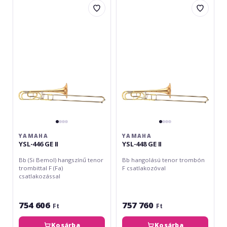
YSL-
YSL-
446
448
GE
GE
II
II
YAMAHA
YAMAHA
YSL-446 GE II
YSL-448 GE II
Bb (Si Bemol) hangszínű tenor
Bb hangolású tenor trombón
trombittal F (Fa)
F csatlakozóval
csatlakozással
754 606
757 760
Ft
Ft
Kosárba
Kosárba