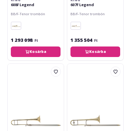
KING
KING
608F Legend
607F Legend
BB/F-Tenor trombón
BB/F-Tenor trombón
1 293 098
1 355 504
Ft
Ft
Kosárba
Kosárba
King
King
2102L
Bb-
Legend
Tenor
2BL
2103
Legend
3B