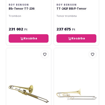
ROY BENSON
ROY BENSON
Bb-Tenor TT-236
TT-242F BB/F-Tenor
Trombon
Tenor trombita
231 002
237 675
Ft
Ft
Kosárba
Kosárba
Roy
Roy
Benson
Benson
VT-
Bb/C
227
Children's
Bb
Trombone
TT-
200