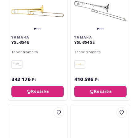
YAMAHA
YAMAHA
YSL-354 E
YSL-354 SE
Tenor trombita
Tenor trombita
342 176
410 596
Ft
Ft
Kosárba
Kosárba
King
Yamaha
606
YSL-
Diplomat
447
GE
II