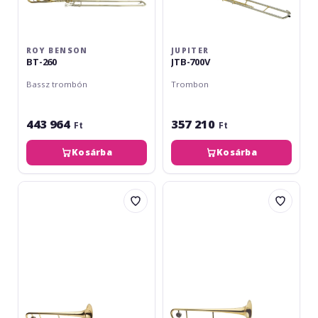
ROY BENSON
JUPITER
BT-260
JTB-700V
Bassz trombón
Trombon
443 964
357 210
Ft
Ft
Kosárba
Kosárba
J.Michael
J.Michael
TB-
TB-
450M
600V