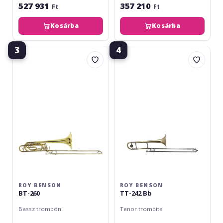
527 931
357 210
Ft
Ft
Kosárba
Kosárba
3
4
Roy
Roy
Benson
Benson
BT-
TT-
260
242
Bb
ROY BENSON
ROY BENSON
BT-260
TT-242 Bb
Bassz trombón
Tenor trombita