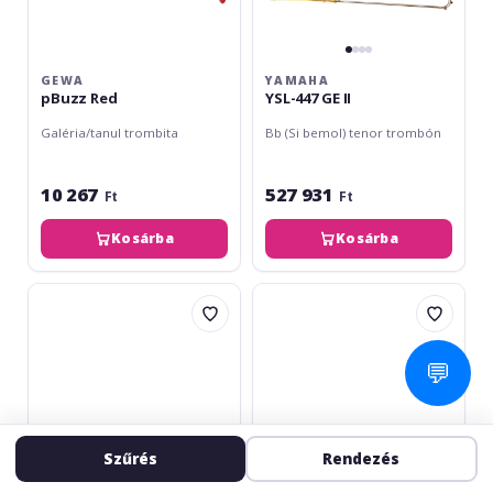
GEWA
YAMAHA
pBuzz Red
YSL-447 GE II
Galéria/tanul trombita
Bb (Si bemol) tenor trombón
10 267
527 931
Ft
Ft
Kosárba
Kosárba
Roy
Jupiter
Benson
JTB-
TT-
700V
242
💬
Bb
Szűrés
Rendezés