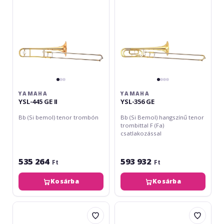
YAMAHA
YAMAHA
YSL-445 GE II
YSL-356 GE
Bb (Si bemol) tenor trombón
Bb (Si Bemol) hangszínű tenor
trombittal F (Fa)
csatlakozással
535 264
593 932
Ft
Ft
Kosárba
Kosárba
Yamaha
Yamaha
YSL-
YSL-