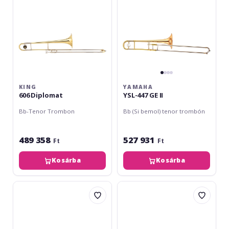
KING
YAMAHA
606 Diplomat
YSL-447 GE II
Bb-Tenor Trombon
Bb (Si bemol) tenor trombón
489 358
527 931
Ft
Ft
Kosárba
Kosárba
Yamaha
Yamaha
YSL-
YSL-
445
356
GE
GE
II