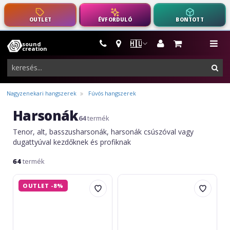
OUTLET
ÉVFORDULÓ
BONTOTT
🇭🇺
sound
hangszerek,
me
creation
pro-
ker
audio
felszerelés
Nagyzenekari hangszerek
Fúvós hangszerek
Harsonák
64
termék
Tenor, alt, basszusharsonák, harsonák csúszóval vagy
dugattyúval kezdőknek és profiknak
64
termék
Lucien
Dimavery
OUTLET -8%
TT-
TT-
600
300
Bb
Tenor