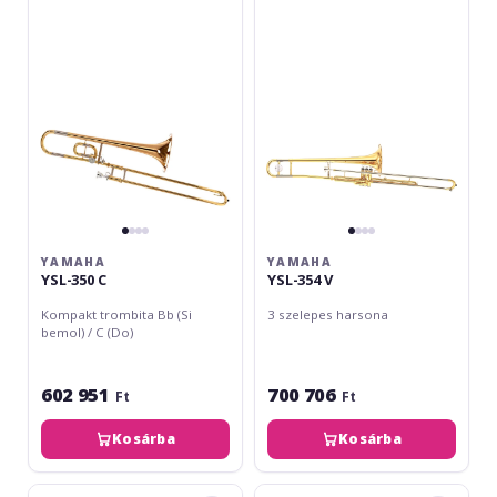
350
354
C
V
YAMAHA
YAMAHA
YSL-350 C
YSL-354 V
Kompakt trombita Bb (Si
3 szelepes harsona
bemol) / C (Do)
602 951
700 706
Ft
Ft
Kosárba
Kosárba
Yamaha
Yamaha