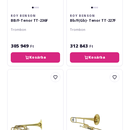
ROY BENSON
ROY BENSON
BB/F-Tenor TT-236F
Bb/F(Gb)- Tenor TT-227F
Trombon
Trombon
305 949
312 843
Ft
Ft
Kosárba
Kosárba
Roy
Jupiter
Benson
JTB-
BT-
700V
260