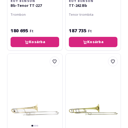
ROY BENSON
ROY BENSON
Bb-Tenor TT-227
TT-242 Bb
Trombon
Tenor trombita
180 695
187 735
Ft
Ft
Kosárba
Kosárba
Roy
Roy
Benson
Benson
Bb-
TT-
Tenor
242F
TT-
BB/F-
236
Tenor