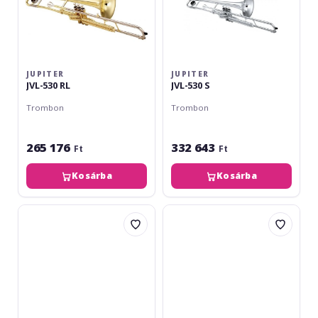
JUPITER
JUPITER
JVL-530 RL
JVL-530 S
Trombon
Trombon
265 176
332 643
Ft
Ft
Kosárba
Kosárba
Yamaha
Yamaha
YSL-
YSL-
354
354
E
SE