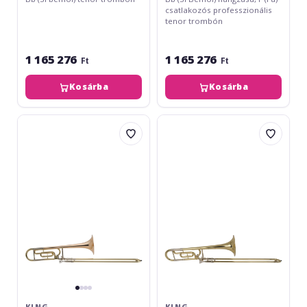
csatlakozós professzionális
tenor trombón
1 165 276
1 165 276
Ft
Ft
Kosárba
Kosárba
King
King
608F
607F
Legend
Legend