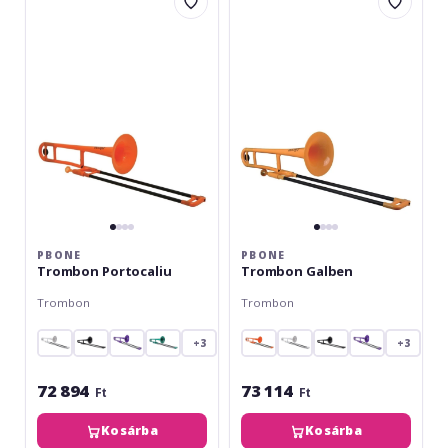
Trombon
Trombon
Portocaliu
Galben
PBONE
PBONE
Trombon Portocaliu
Trombon Galben
Trombon
Trombon
+3
+3
72 894
73 114
Ft
Ft
Kosárba
Kosárba