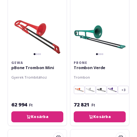
GEWA
PBONE
pBone Trombon Mini
Trombon Verde
Gyerek Trombitához
Trombon
+3
62 994
72 821
Ft
Ft
Kosárba
Kosárba
pBone
pBone