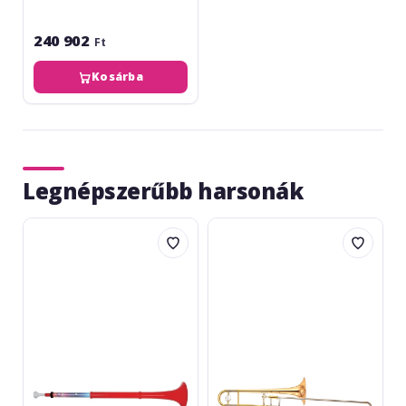
240 902
Ft
Kosárba
Legnépszerűbb harsonák
Gewa
Yamaha
pBuzz
YSL-
Red
447
GE
II