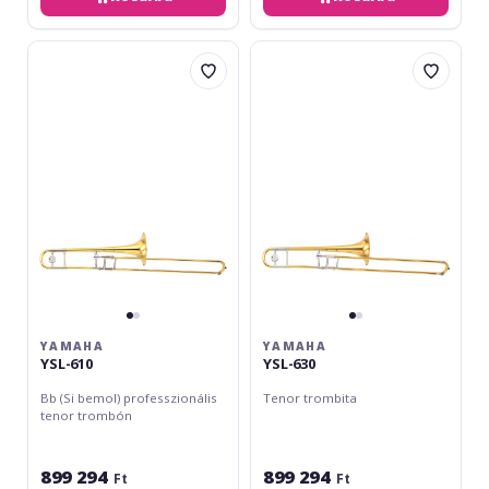
Yamaha
Yamaha
YSL-
YSL-
610
630
YAMAHA
YAMAHA
YSL-610
YSL-630
Bb (Si bemol) professzionális
Tenor trombita
tenor trombón
899 294
899 294
Ft
Ft