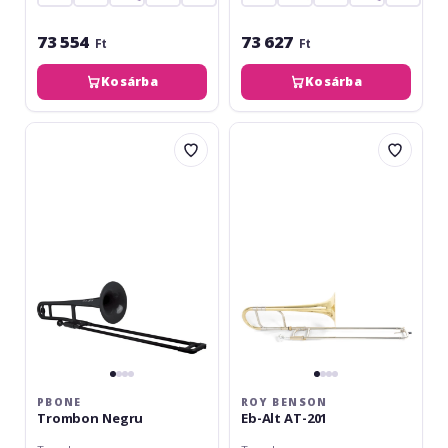
73 554
73 627
Ft
Ft
Kosárba
Kosárba
pBone
Roy
Trombon
Benson
Negru
Eb-
Alt
AT-
201
PBONE
ROY BENSON
Trombon Negru
Eb-Alt AT-201