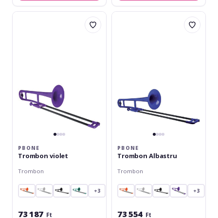
pBone
pBone
Trombon
Trombon
violet
Albastru
PBONE
PBONE
Trombon violet
Trombon Albastru
Trombon
Trombon
+3
+3
73 187
73 554
Ft
Ft