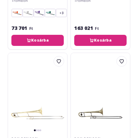
Trombon
Trombon
+3
73 701
163 021
Ft
Ft
Kosárba
Kosárba
Roy
Roy
Benson
Benson
Bb-
TT-
Tenor
242
TT-
Bb
227