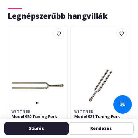
Legnépszerűbb hangvillák
Wittner
Wittner
Model
Model
920
921
Tuning
Tuning
Fork
Fork
440
442
Hz
Hz
💬
WITTNER
WITTNER
Model 920 Tuning Fork
Model 921 Tuning Fork
440 Hz
442 Hz
Hangolás
Diapazon
Szűrés
Rendezés
5.0
(2)