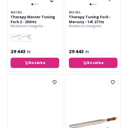
MEINL
MEINL
Therapy Master Tuning
Therapy Tuning Fork -
Fork 2 - 256 Hz
Mercury - 141.27 Hz
Meditációs hangvilla
Meditációs hangvilla
29 443
29 443
Ft
Ft
Kosárba
Kosárba
Meinl
Meinl
Binaural
Therapy
Therapy
Tuning
Tuning
Fork
Fork,
-
Theta
Chiron
134
-
Hz
172.86
Hz