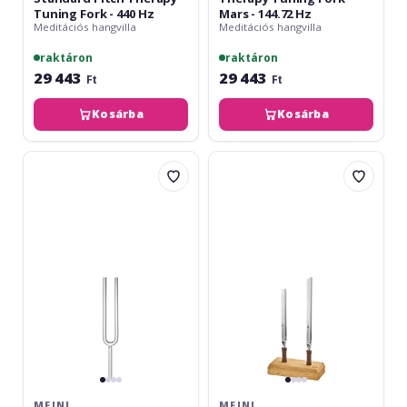
Tuning Fork - 440 Hz
Mars - 144.72 Hz
Meditációs hangvilla
Meditációs hangvilla
raktáron
raktáron
29 443
29 443
Ft
Ft
Kosárba
Kosárba
Meinl
Meinl
Crystal
Sonic
Tuning
Energy
Fork
2-
-
piece
Note
TCM
F3,
Therapy
0.63"
Tuning
/
Fork
16
Yin
mm
&
diameter
Yang
Set
MEINL
MEINL