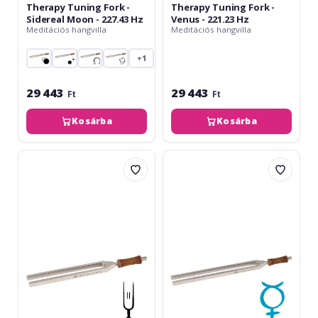
Therapy Tuning Fork -
Therapy Tuning Fork -
Sidereal Moon - 227.43 Hz
Venus - 221.23 Hz
Meditációs hangvilla
Meditációs hangvilla
+1
29 443
29 443
Ft
Ft
Kosárba
Kosárba
Meinl
Meinl
Therapy
Therapy
Master
Tuning
Tuning
Fork
Fork
-
2
Mercury
-
-
256
141.27
Hz
Hz