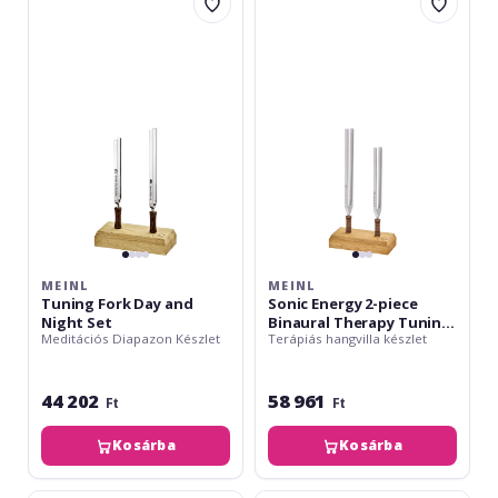
Tuning
Sonic
Fork
Energy
Day
2-
and
piece
Night
Binaural
Set
Therapy
Tuning
Fork
Set,
Gamma
MEINL
MEINL
Tuning Fork Day and
Sonic Energy 2-piece
Night Set
Binaural Therapy Tuning
Meditációs Diapazon Készlet
Terápiás hangvilla készlet
Fork Set, Gamma
44 202
58 961
Ft
Ft
Kosárba
Kosárba