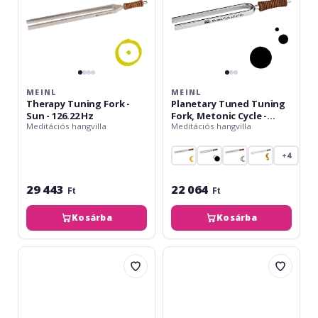
Hz
229.22
Hz
MEINL
MEINL
Therapy Tuning Fork -
Planetary Tuned Tuning
Sun - 126.22 Hz
Fork, Metonic Cycle -
Meditációs hangvilla
Meditációs hangvilla
229.22 Hz
+4
29 443
22 064
Ft
Ft
Kosárba
Kosárba
Meinl
Meinl
Planetary
Tuning
Tuned
Fork
Therapy
-
Tuning
Schumann