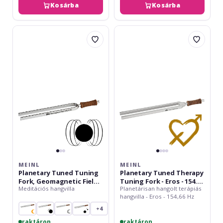
Kosárba
Kosárba
Meinl
Meinl
Planetary
Planetary
Tuned
Tuned
Tuning
Therapy
Fork,
Tuning
Geomagnetic
Fork
Field
-
-
Eros
149.74
-
Hz
154.66
Hz
MEINL
MEINL
Planetary Tuned Tuning
Planetary Tuned Therapy
Fork, Geomagnetic Field -
Tuning Fork - Eros - 154.66
Meditációs hangvilla
Planetárisan hangolt terápiás
149.74 Hz
Hz
hangvilla - Eros - 154,66 Hz
+4
raktáron
raktáron