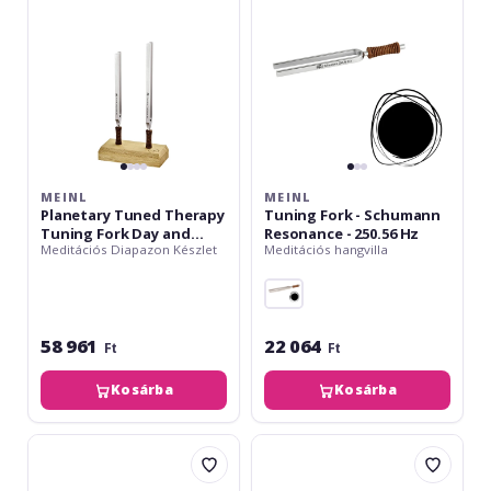
Fork
Resonance
Day
-
and
250.56
Night
Hz
Set
-
2
pcs.
MEINL
MEINL
Planetary Tuned Therapy
Tuning Fork - Schumann
Tuning Fork Day and
Resonance - 250.56 Hz
Meditációs Diapazon Készlet
Meditációs hangvilla
Night Set - 2 pcs.
58 961
22 064
Ft
Ft
Kosárba
Kosárba
Meinl
Meinl
Tuning
Tuning
Fork
Fork