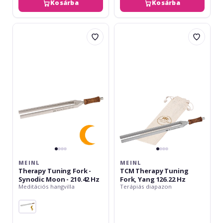
Kosárba
Kosárba
Meinl
Meinl
Therapy
TCM
Tuning
Therapy
Fork
Tuning
-
Fork,
Synodic
Yang
Moon
126.22
-
Hz
210.42
Hz
MEINL
MEINL
Therapy Tuning Fork -
TCM Therapy Tuning
Synodic Moon - 210.42 Hz
Fork, Yang 126.22 Hz
Meditációs hangvilla
Terápiás diapazon