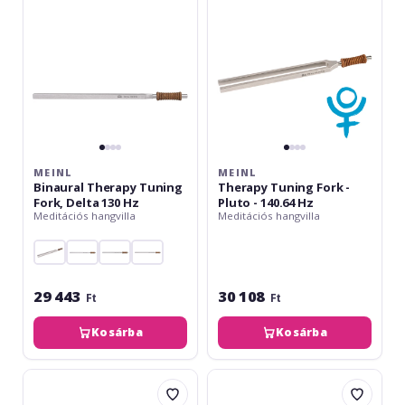
Delta
Pluto
130
-
Hz
140.64
Hz
MEINL
MEINL
Binaural Therapy Tuning
Therapy Tuning Fork -
Fork, Delta 130 Hz
Pluto - 140.64 Hz
Meditációs hangvilla
Meditációs hangvilla
29 443
30 108
Ft
Ft
Kosárba
Kosárba
Meinl
Meinl
Solfeggio
Solfeggio