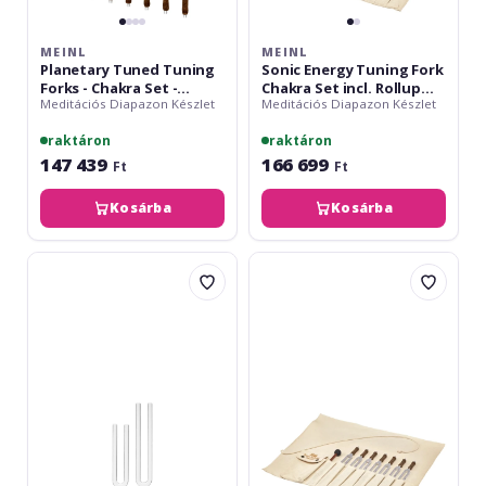
Forks,
Fork
inlcuding
Vibration
MEINL
MEINL
Case
Foot
Planetary Tuned Tuning
Sonic Energy Tuning Fork
Forks - Chakra Set -
Chakra Set incl. Rollup
Meditációs Diapazon Készlet
Meditációs Diapazon Készlet
Content: 7 Tuning Forks,
Bag & Tuning Fork
inlcuding Case
Vibration Foot
raktáron
raktáron
147 439
166 699
Ft
Ft
Kosárba
Kosárba
Meinl
Meinl
Sonic
Sonic
Energy
Energy
2-
7-
piece
piece
TCM
TCM
Crystal
Therapy
Tuning
Tuning
Fork
Fork
Yin
Set
&