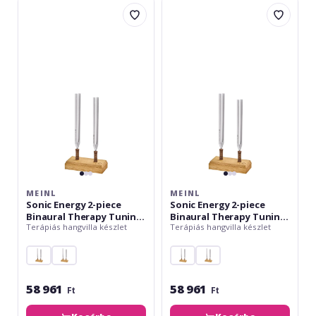
Meinl
Meinl
Sonic
Sonic
Energy
Energy
2-
2-
piece
piece
Binaural
Binaural
Therapy
Therapy
Tuning
Tuning
Fork
Fork
Set,
Set,
Delta
Beta
MEINL
MEINL
Sonic Energy 2-piece
Sonic Energy 2-piece
Binaural Therapy Tuning
Binaural Therapy Tuning
Terápiás hangvilla készlet
Terápiás hangvilla készlet
Fork Set, Delta
Fork Set, Beta
58 961
58 961
Ft
Ft