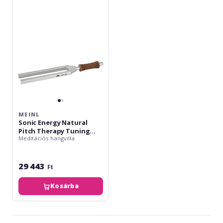
Natural
Pitch
Therapy
Tuning
Fork
-
432
Hz
MEINL
Sonic Energy Natural
Pitch Therapy Tuning
Meditációs hangvilla
Fork - 432 Hz
29 443
Ft
Kosárba