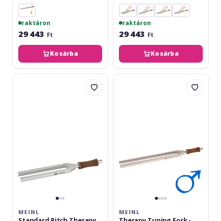
raktáron
raktáron
29 443
29 443
Ft
Ft
Kosárba
Kosárba
Meinl
Meinl
Standard
Therapy
Pitch
Tuning
Therapy
Fork
Tuning
-
Fork
Mars
-
-
440
144.72
Hz
Hz
MEINL
MEINL
Standard Pitch Therapy
Therapy Tuning Fork -