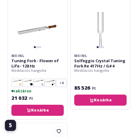
of
Re
Life
417
-
Hz
128
/
Hz
G#4
MEINL
MEINL
Tuning Fork - Flower of
Solfeggio Crystal Tuning
Life - 128 Hz
Fork Re 417 Hz / G#4
Meditációs hangvilla
Meditációs hangvilla
+4
85 526
Ft
raktáron
21 032
Ft
Kosárba
Kosárba
5
Meinl
Sonic
Energy