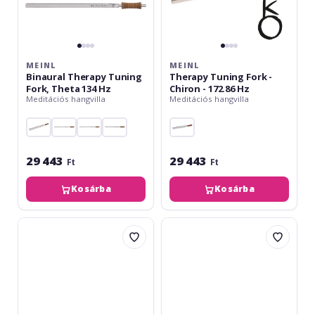
MEINL
MEINL
Binaural Therapy Tuning
Therapy Tuning Fork -
Fork, Theta 134 Hz
Chiron - 172.86 Hz
Meditációs hangvilla
Meditációs hangvilla
29 443
29 443
Ft
Ft
Kosárba
Kosárba
Meinl
Meinl
Therapy
Therapy
Tuning
Tuning
Fork
Fork
-
-
Sedna
Platonic
-
Year