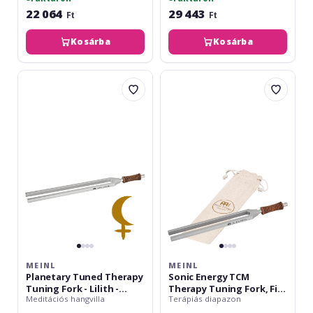
22 064
29 443
Ft
Ft
Kosárba
Kosárba
Meinl
Meinl
Planetary
Sonic
Tuned
Energy
Therapy
TCM
Tuning
Therapy
Fork
Tuning
-
Fork,
Lilith
Fire
-
192
123.02
Hz
Hz
MEINL
MEINL
Planetary Tuned Therapy
Sonic Energy TCM
Tuning Fork - Lilith -
Therapy Tuning Fork, Fire
Meditációs hangvilla
Terápiás diapazon
123.02 Hz
192 Hz