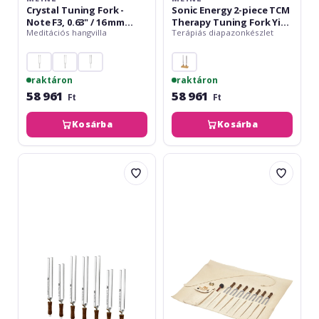
Crystal Tuning Fork -
Sonic Energy 2-piece TCM
Note F3, 0.63" / 16 mm
Therapy Tuning Fork Yin
Meditációs hangvilla
Terápiás diapazonkészlet
diameter
& Yang Set
raktáron
raktáron
58 961
58 961
Ft
Ft
Kosárba
Kosárba
Meinl
Meinl
Planetary
Sonic
Tuned
Energy
Tuning
Tuning
Forks
Fork
-
Chakra
Chakra
Set
Set
incl.
-
Rollup
Content:
Bag
7
&
Tuning
Tuning