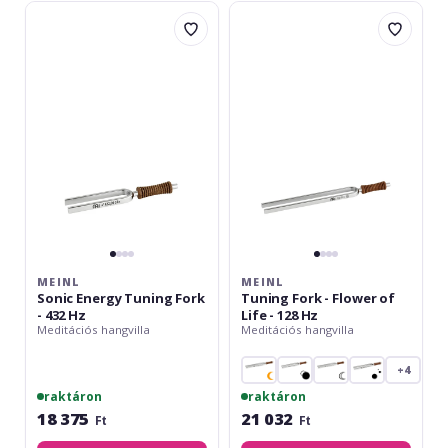
Meinl
Meinl
Sonic
Tuning
Energy
Fork
Tuning
-
Fork
Flower
-
of
432
Life
Hz
-
128
Hz
MEINL
MEINL
Sonic Energy Tuning Fork
Tuning Fork - Flower of
- 432 Hz
Life - 128 Hz
Meditációs hangvilla
Meditációs hangvilla
+4
raktáron
raktáron
18 375
21 032
Ft
Ft