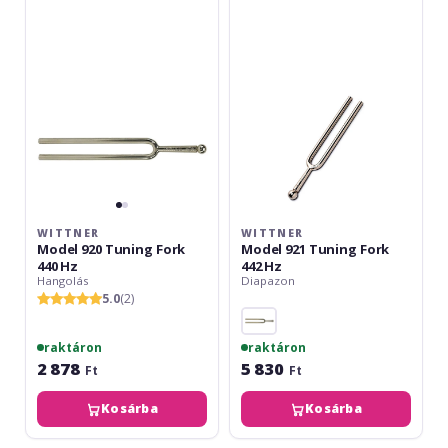
920
921
Tuning
Tuning
Fork
Fork
440
442
Hz
Hz
WITTNER
WITTNER
Model 920 Tuning Fork
Model 921 Tuning Fork
440 Hz
442 Hz
Hangolás
Diapazon
5.0
(2)
raktáron
raktáron
2 878
5 830
Ft
Ft
Kosárba
Kosárba