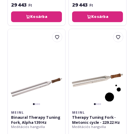
29 443
29 443
Ft
Ft
Kosárba
Kosárba
Meinl
Meinl
Binaural
Therapy
Therapy
Tuning
Tuning
Fork
Fork,
-
Alpha
Metonic
139
cycle
Hz
-
229.22
Hz
MEINL
MEINL
Binaural Therapy Tuning
Therapy Tuning Fork -
Fork, Alpha 139 Hz
Metonic cycle - 229.22 Hz
Meditációs hangvilla
Meditációs hangvilla