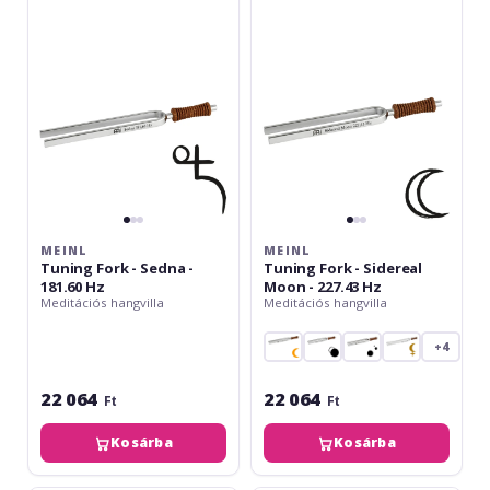
-
-
Sedna
Sidereal
-
Moon
181.60
-
Hz
227.43
Hz
MEINL
MEINL
Tuning Fork - Sedna -
Tuning Fork - Sidereal
181.60 Hz
Moon - 227.43 Hz
Meditációs hangvilla
Meditációs hangvilla
+4
22 064
22 064
Ft
Ft
Kosárba
Kosárba