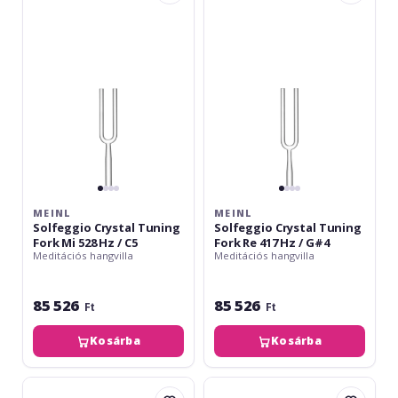
Crystal
Crystal
Tuning
Tuning
Fork
Fork
Mi
Re
528
417
Hz
Hz
/
/
C5
G#4
MEINL
MEINL
Solfeggio Crystal Tuning
Solfeggio Crystal Tuning
Fork Mi 528 Hz / C5
Fork Re 417 Hz / G#4
Meditációs hangvilla
Meditációs hangvilla
85 526
85 526
Ft
Ft
Kosárba
Kosárba
Meinl
Meinl