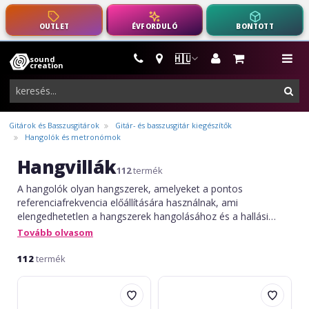
OUTLET
ÉVFORDULÓ
BONTOTT
🇭🇺
sound
hangszerek,
me
creation
pro-
ker
audio
felszerelés
Gitárok és Basszusgitárok
Gitár- és basszusgitár kiegészítők
Hangolók és metronómok
Hangvillák
112
termék
A hangolók olyan hangszerek, amelyeket a pontos
referenciafrekvencia előállítására használnak, ami
elengedhetetlen a hangszerek hangolásához és a hallási
edzéshez. Fémből készülnek, stabil és tiszta hangot
Tovább olvasom
produkálnak (leggyakrabban A = 440 Hz), és értékelik őket
pontosságuk és megbízhatóságuk miatt. Kompaktak és
112
termék
könnyen használhatóak, a hangolók nélkülözhetetlenek a
Wittner
Wittner
zenei oktatásban és a hangszeres gyakorlásban.
Model
Model