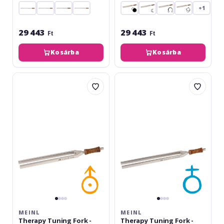
+1
29 443
29 443
Ft
Ft
Kosárba
Kosárba
Meinl
Meinl
Therapy
Therapy
Tuning
Tuning
Fork
Fork
-
-
Uranus
Earth
-
-
207.36
136.10
Hz
Hz
MEINL
MEINL
Therapy Tuning Fork -
Therapy Tuning Fork -