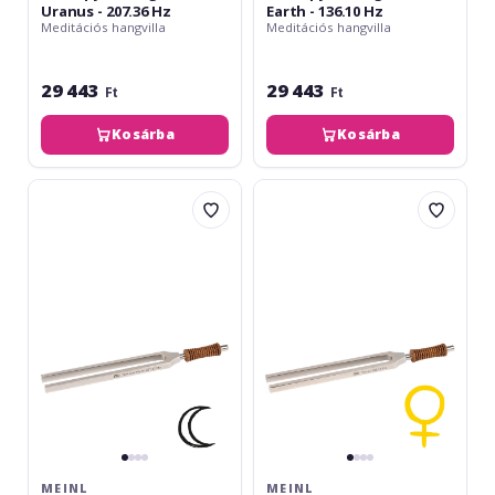
Uranus - 207.36 Hz
Earth - 136.10 Hz
Meditációs hangvilla
Meditációs hangvilla
29 443
29 443
Ft
Ft
Kosárba
Kosárba
Meinl
Meinl
Therapy
Therapy
Tuning
Tuning
Fork
Fork
-
-
Sidereal
Venus
Moon
-
-
221.23
227.43
Hz
Hz
MEINL
MEINL