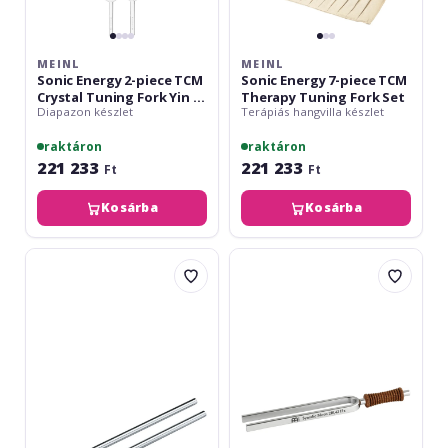
Yang
Set
MEINL
MEINL
Sonic Energy 2-piece TCM
Sonic Energy 7-piece TCM
Crystal Tuning Fork Yin &
Therapy Tuning Fork Set
Diapazon készlet
Terápiás hangvilla készlet
Yang Set
raktáron
raktáron
221 233
221 233
Ft
Ft
Kosárba
Kosárba
K&M
Meinl
168
Tuning
Tuning
Fork
Fork
-
105mm
Synodic
Moon
-
210.42
Hz