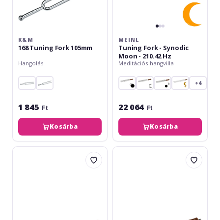
K&M
MEINL
168 Tuning Fork 105mm
Tuning Fork - Synodic
Moon - 210.42 Hz
Hangolás
Meditációs hangvilla
+4
1 845
22 064
Ft
Ft
Kosárba
Kosárba
Meinl
Meinl
Therapy
Planetary
Tuning
Tuned
Fork
Tuning
-
Fork,
Sun
Metonic
-
Cycle
126.22
-