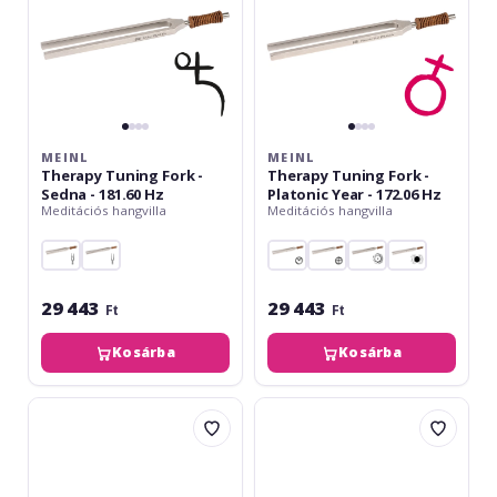
181.60
-
Hz
172.06
Hz
MEINL
MEINL
Therapy Tuning Fork -
Therapy Tuning Fork -
Sedna - 181.60 Hz
Platonic Year - 172.06 Hz
Meditációs hangvilla
Meditációs hangvilla
29 443
29 443
Ft
Ft
Kosárba
Kosárba
Meinl
Meinl
Binaural
Therapy
Therapy
Tuning
Tuning
Fork
Fork,
-