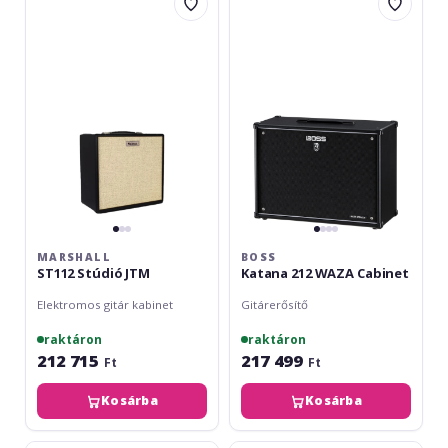
ST112
Katana
Stúdió
212
JTM
WAZA
Cabinet
MARSHALL
BOSS
ST112 Stúdió JTM
Katana 212 WAZA Cabinet
Elektromos gitár kabinet
Gitárerősítő
raktáron
raktáron
212 715
217 499
Ft
Ft
Kosárba
Kosárba