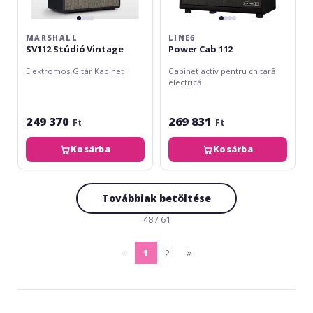
MARSHALL
LINE6
SV112 Stúdió Vintage
Power Cab 112
Elektromos Gitár Kabinet
Cabinet activ pentru chitară
electrică
249 370
269 831
Ft
Ft
Kosárba
Kosárba
Továbbiak betöltése
48 / 61
1
2
pagina
(current)
pagina
anterioara
urmatoare