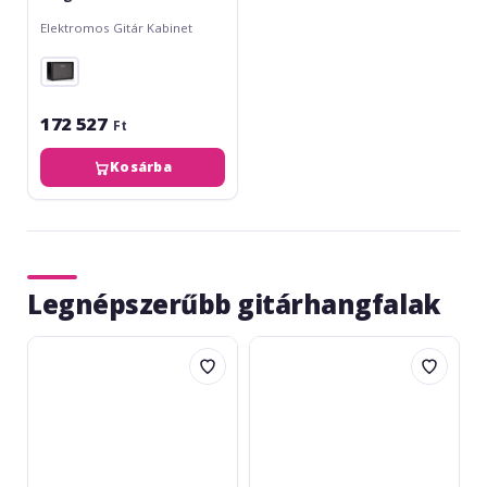
Elektromos Gitár Kabinet
172 527
Ft
Kosárba
Legnépszerűbb gitárhangfalak
Marshall
IK
1960A
Multimedia
Angled
ToneX
Cabinet
CAB