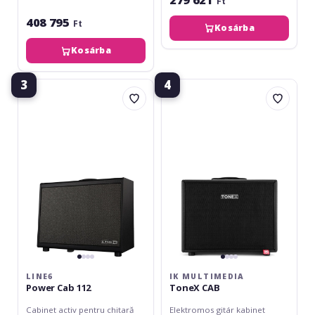
Ft
408 795
Ft
Kosárba
Kosárba
3
4
Line6
IK
Power
Multimedia
Cab
ToneX
112
CAB
LINE6
IK MULTIMEDIA
Power Cab 112
ToneX CAB
Cabinet activ pentru chitară
Elektromos gitár kabinet