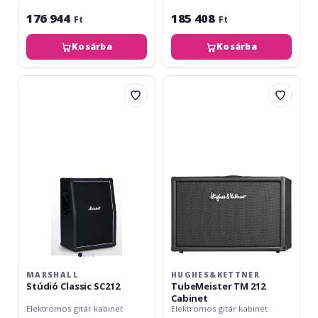
176 944
185 408
Ft
Ft
Kosárba
Kosárba
Marshall
Hughes&Kettner
Stúdió
TubeMeister
Classic
TM
SC212
212
Cabinet
MARSHALL
HUGHES&KETTNER
Stúdió Classic SC212
TubeMeister TM 212
Cabinet
Elektromos gitár kabinet
Elektromos gitár kabinet