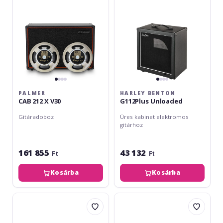
PALMER
HARLEY BENTON
CAB 212 X V30
G112Plus Unloaded
Gitáradoboz
Üres kabinet elektromos
gitárhoz
161 855
43 132
Ft
Ft
Kosárba
Kosárba
Palmer
Palmer
CAB
CAB
212
112