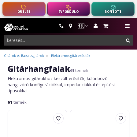
OUTLET
ÉVFORDULÓ
BONTOTT
🇭🇺
sound
hangszerek,
me
creation
pro-
ker
audio
felszerelés
Gitárok és Basszusgitárok
Elektromos gitárerősítők
Gitárhangfalak
61
termék
Elektromos gitárokhoz készült erősítők, különböző
hangszóró konfigurációkkal, impedanciákkal és építési
típusokkal.
61
termék
Hughes&Kettner
BlackStar
TubeMeister
Artist
110
FR
Cabinet
Special