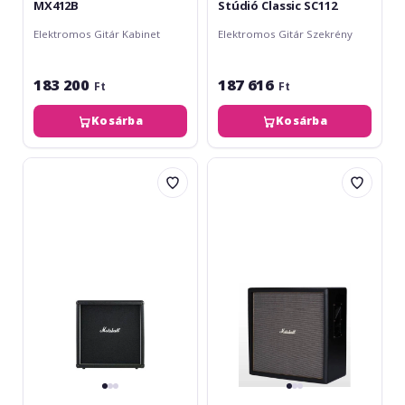
MX412B
Stúdió Classic SC112
Elektromos Gitár Kabinet
Elektromos Gitár Szekrény
183 200
187 616
Ft
Ft
Kosárba
Kosárba
Marshall
Marshall
MX412A
Origin
412B