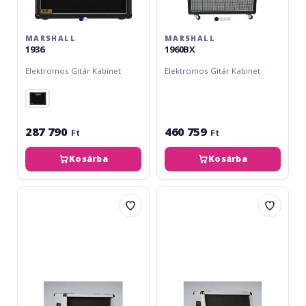
MARSHALL
MARSHALL
1936
1960BX
Elektromos Gitár Kabinet
Elektromos Gitár Kabinet
287 790
460 759
Ft
Ft
Kosárba
Kosárba
Marshall
Marshall
2551BV
2551AV
Silver
Silver
Jubilee
Jubilee