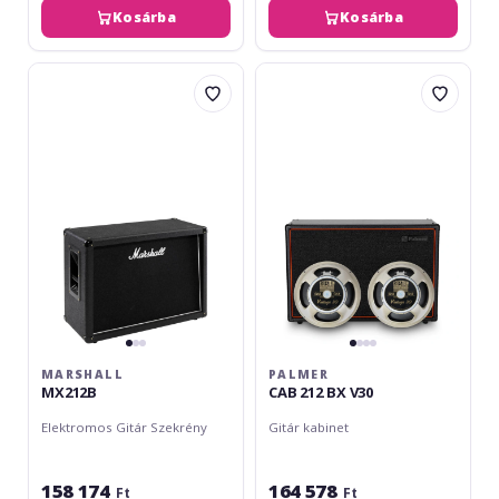
Kosárba
Kosárba
Marshall
Palmer
MX212B
CAB
212
BX
V30
MARSHALL
PALMER
MX212B
CAB 212 BX V30
Elektromos Gitár Szekrény
Gitár kabinet
158 174
164 578
Ft
Ft