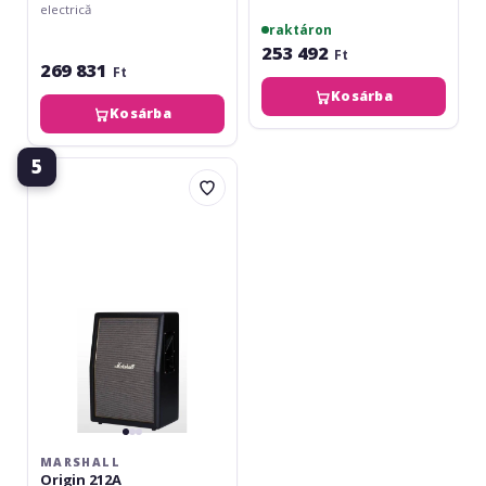
electrică
raktáron
253 492
Ft
269 831
Ft
Kosárba
Kosárba
5
Marshall
Origin
212A
MARSHALL
Origin 212A