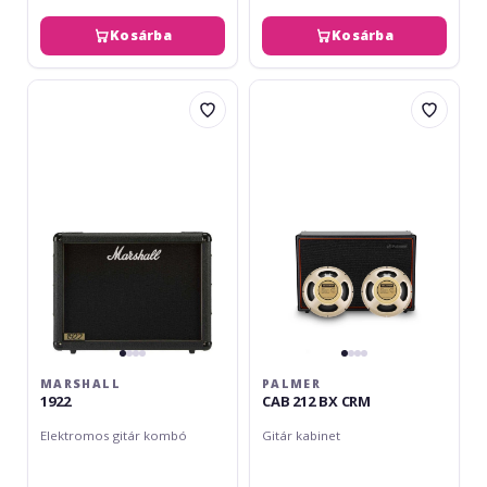
Kosárba
Kosárba
Marshall
Palmer
1922
CAB
212
BX
CRM
MARSHALL
PALMER
1922
CAB 212 BX CRM
Elektromos gitár kombó
Gitár kabinet