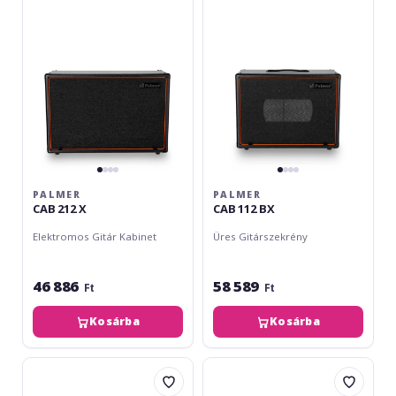
X
BX
PALMER
PALMER
CAB 212 X
CAB 112 BX
Elektromos Gitár Kabinet
Üres Gitárszekrény
46 886
58 589
Ft
Ft
Kosárba
Kosárba
Ortega
Ortega
Acoustic
Acoustic