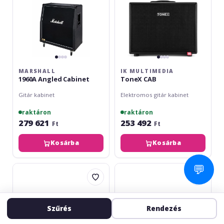
MARSHALL
IK MULTIMEDIA
1960A Angled Cabinet
ToneX CAB
Gitár kabinet
Elektromos gitár kabinet
raktáron
raktáron
279 621
253 492
Ft
Ft
Kosárba
Kosárba
💬
Line6
Harley
Power
Benton
Cab
G112Plus
112
Unloaded
Szűrés
Rendezés