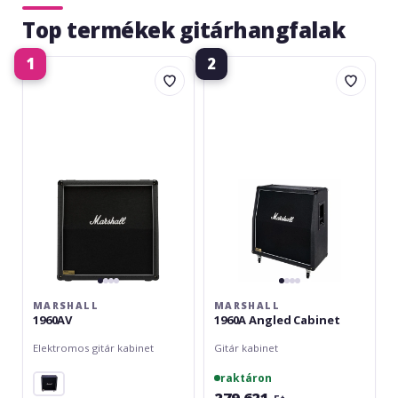
Top termékek gitárhangfalak
1
2
Marshall
Marshall
1960AV
1960A
Angled
Cabinet
MARSHALL
MARSHALL
1960AV
1960A Angled Cabinet
Elektromos gitár kabinet
Gitár kabinet
raktáron
279 621