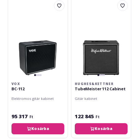
BC-
TubeMeister
112
112
Cabinet
VOX
HUGHES&KETTNER
BC-112
TubeMeister 112 Cabinet
Elektromos gitár kabinet
Gitár kabinet
95 317
122 845
Ft
Ft
Kosárba
Kosárba