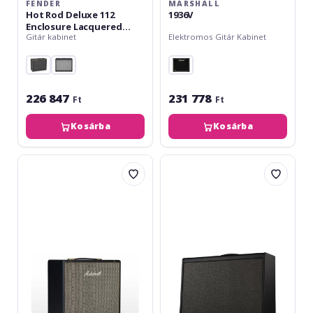
FENDER
MARSHALL
Hot Rod Deluxe 112
1936V
Enclosure Lacquered
Gitár kabinet
Elektromos Gitár Kabinet
Tweed
226 847
231 778
Ft
Ft
Kosárba
Kosárba
Marshall
Line6
SV112
Power
Stúdió
Cab
Vintage
112