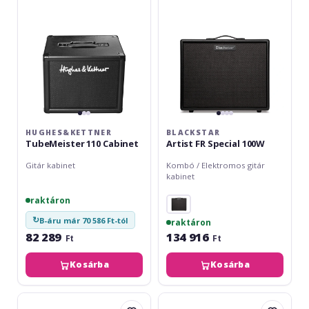
100W
HUGHES&KETTNER
BLACKSTAR
TubeMeister 110 Cabinet
Artist FR Special 100W
Gitár kabinet
Kombó / Elektromos gitár
kabinet
raktáron
↻
B-áru már 70 586 Ft-tól
raktáron
82 289
134 916
Ft
Ft
Kosárba
Kosárba
Marshall
Boss