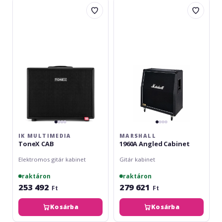
IK
Marshall
Multimedia
1960A
ToneX
Angled
CAB
Cabinet
IK MULTIMEDIA
MARSHALL
ToneX CAB
1960A Angled Cabinet
Elektromos gitár kabinet
Gitár kabinet
raktáron
raktáron
253 492
279 621
Ft
Ft
Kosárba
Kosárba