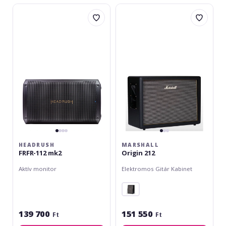
Headrush
Marshall
FRFR-
Origin
112
212
mk2
HEADRUSH
MARSHALL
FRFR-112 mk2
Origin 212
Aktív monitor
Elektromos Gitár Kabinet
139 700
151 550
Ft
Ft