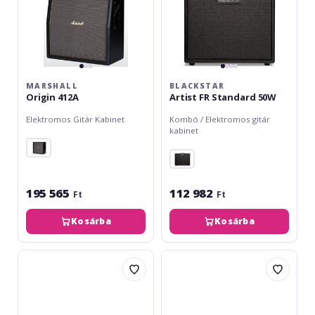
MARSHALL
BLACKSTAR
Origin 412A
Artist FR Standard 50W
Elektromos Gitár Kabinet
Kombó / Elektromos gitár
kabinet
195 565
112 982
Ft
Ft
Kosárba
Kosárba
Palmer
Harley
CAB
Benton
212
G112Plus
X
Unloaded
V30