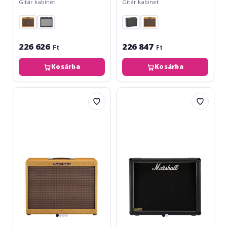
Gitár kabinet
Gitár kabinet
226 626
226 847
Ft
Ft
Kosárba
Kosárba
Fender
Marshall
Hot
1936V
Rod
Deluxe
112
Enclosure
Lacquered
Tweed