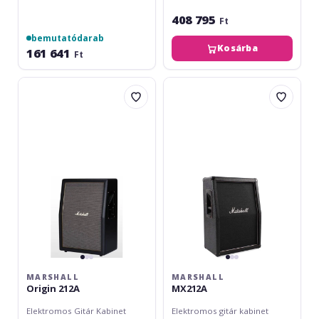
408 795
Ft
bemutatódarab
Kosárba
161 641
Ft
Marshall
Marshall
Origin
MX212A
212A
MARSHALL
MARSHALL
Origin 212A
MX212A
Elektromos Gitár Kabinet
Elektromos gitár kabinet