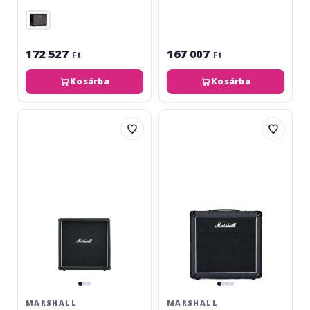
172 527
167 007
Ft
Ft
Kosárba
Kosárba
Marshall
Marshall
MX412B
Stúdió
Classic
SC112
MARSHALL
MARSHALL