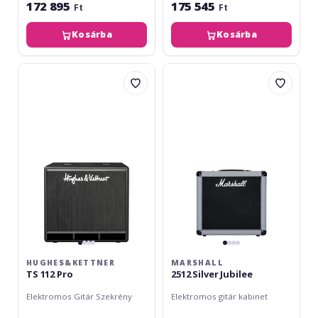
172 895
175 545
Ft
Ft
Kosárba
Kosárba
Hughes&Kettner
Marshall
TS
2512
112
Silver
Pro
Jubilee
HUGHES&KETTNER
MARSHALL
TS 112 Pro
2512 Silver Jubilee
Elektromos Gitár Szekrény
Elektromos gitár kabinet