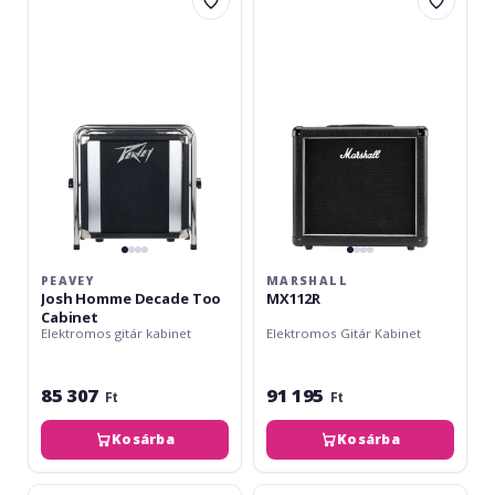
Josh
MX112R
Homme
Decade
Too
Cabinet
PEAVEY
MARSHALL
Josh Homme Decade Too
MX112R
Cabinet
Elektromos gitár kabinet
Elektromos Gitár Kabinet
85 307
91 195
Ft
Ft
Kosárba
Kosárba
VOX
Hughes&Kettner