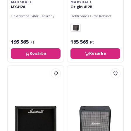
MARSHALL
MARSHALL
MX412A
Origin 412B
Elektromos Gitár Szekrény
Elektromos Gitár Kabinet
195 565
195 565
Ft
Ft
Kosárba
Kosárba
Marshall
Marshall
1936
1960BX