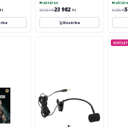
raktáron
raktár
23 982
5
Ft
30 057 Ft
Ft
6 235 Ft
árba
Kosárba
Omnitronic
Rockschoo
OUTLET
FAS
Music
Wind
Production
Instrument
-
Microphone
Grade
for
4
Bodypack
(2016)