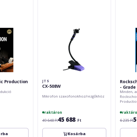
Grade
8
(2016)
c Production
Rocksch
JTS
CX-508W
- Grade 
dukció
Minden, a
Mikrofon szaxofonokhoz/rezgőkhöz
Rockschoo
Productio
raktáron
raktár
45 688
5
49 648 Ft
Ft
6 235 Ft
árba
Kosárba