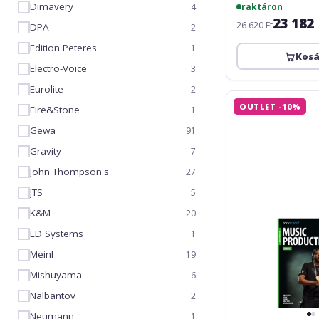
Dimavery
raktáron
4
23 182
26 620 Ft
DPA
2
Edition Peteres
1
Kos
Electro-Voice
3
Eurolite
2
Rockschool
OUTLET -10%
Fire&Stone
1
Music
Production
Gewa
91
-
Gravity
7
Grade
3
John Thompson's
27
(2016)
JTS
5
K&M
20
LD Systems
1
Meinl
19
Mishuyama
6
Nalbantov
2
Neumann
1