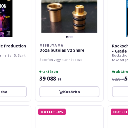
c Production
Rocksch
MISHUYAMA
Doza butoias V2 Shure
- Grade 
melés - 5. Szint
Rockschoo
Saxofon vagy klarinét doza
fokozat (
raktáron
raktár
39 088
5
Ft
6 235 Ft
árba
Kosárba
JTS
Rockschoo
OUTLET -8%
OUTLET
CX-
Music
508W
Production
-