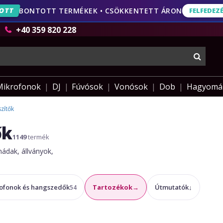
ORDULÓ
20 ÉVE VELED • AKÁR 49% KEDVEZMÉNY
FELFEDEZÉS
FELFEDEZ
AJÁNLA
+40 359 820 228
keres
Mikrofonok
DJ
Fúvósok
Vonósok
Dob
Hagyomá
zítők
ők
1149
termék
nádak, állványok,
ofonok és hangszedők
Tartozékok
→
Útmutatók
↓
54