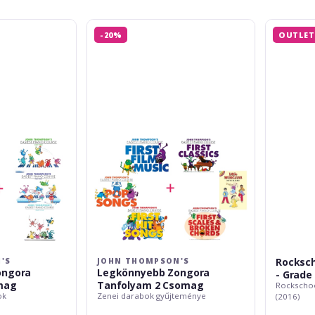
John
Rockschoo
-20%
OUTLET
Thompson's
Music
Legkönnyebb
Production
Zongora
-
Tanfolyam
Grade
2
2
Csomag
(2016)
Rocksch
'S
JOHN THOMPSON'S
ongora
Legkönnyebb Zongora
- Grade 
mag
Tanfolyam 2 Csomag
Rockschoo
ok
Zenei darabok gyűjteménye
(2016)