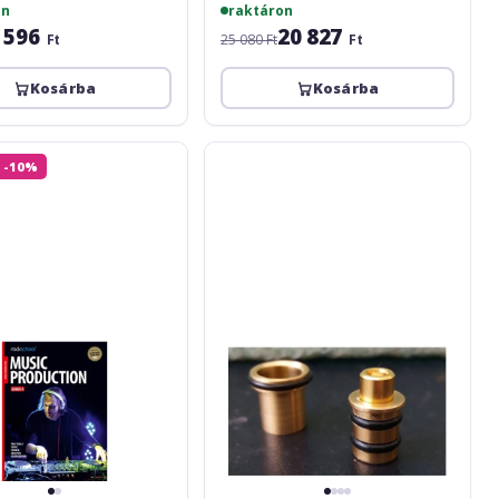
on
raktáron
 596
20 827
Ft
25 080 Ft
Ft
Kosárba
Kosárba
l
Mishuyama
 -10%
Doza
butoias
V2
Sennheiser