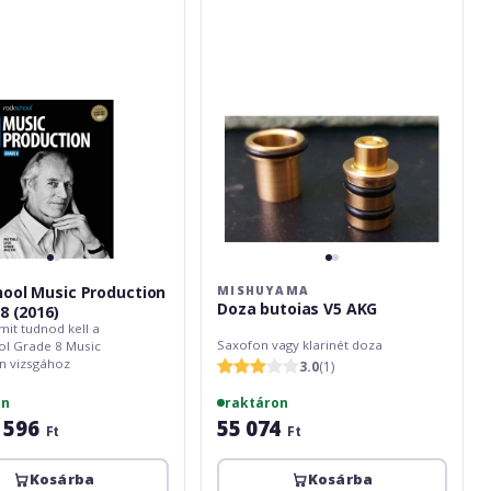
AKG
ool Music Production
MISHUYAMA
Doza butoias V5 AKG
8 (2016)
mit tudnod kell a
Saxofon vagy klarinét doza
l Grade 8 Music
n vizsgához
3.0
(1)
on
raktáron
 596
55 074
Ft
Ft
Kosárba
Kosárba