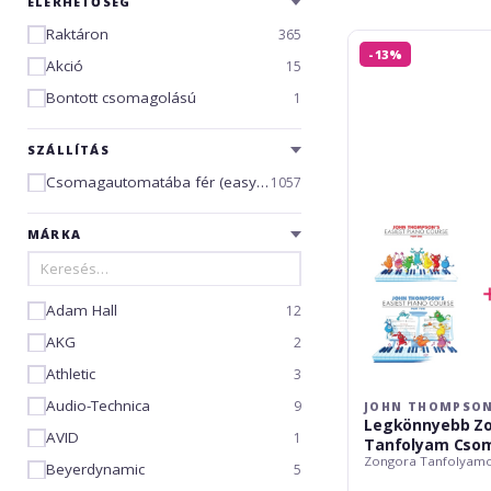
ELÉRHETŐSÉG
Raktáron
365
John
-13%
Thompson's
Akció
15
Legkönnyebb
Bontott csomagolású
1
Zongora
Tanfolyam
Csomag
SZÁLLÍTÁS
Csomagautomatába fér (easybox)
1057
MÁRKA
Adam Hall
12
AKG
2
Athletic
3
Audio-Technica
9
JOHN THOMPSON
Legkönnyebb Z
AVID
1
Tanfolyam Cso
Zongora Tanfolyam
Beyerdynamic
5