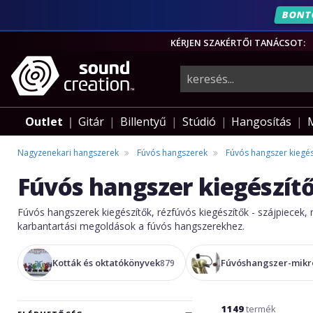
ÉVF
KÉRJEN SZAKÉRTŐI TANÁCSOT:
hangszerek,
pro-
Outlet
Gitár
Billentyű
Stúdió
Hangosítás
audio
Nagyzenekari hangszerek
Fúvós hangszerek
Fúvós hangszer kiegés
Fúvós hangszer kiegészít
felszerelés
Fúvós hangszerek kiegészítők, rézfúvós kiegészítők - szájpiecek, 
karbantartási megoldások a fúvós hangszerekhez.
Kották és oktatókönyvek
Fúvóshangszer-mikr
879
1149
termék