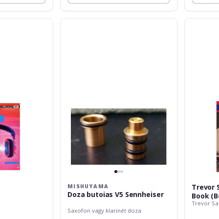
Mishuyama
Trevor
Doza
Salloum:
butoias
The
V5
Bongo
Sennheiser
Book
(Book/Onli
Audio)
Trevor 
MISHUYAMA
Doza butoias V5 Sennheiser
Book (B
Trevor Sa
Saxofon vagy klarinét doza