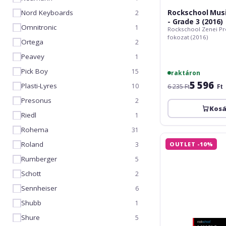
Rockschool Musi
Nord Keyboards
2
- Grade 3 (2016)
Omnitronic
1
Rockschool Zenei Pro
fokozat (2016)
Ortega
2
Peavey
1
Pick Boy
15
raktáron
5 596
Plasti-Lyres
10
6 235 Ft
Ft
Presonus
2
Kos
Riedl
1
Rohema
31
Rockschool
Roland
OUTLET -10%
3
Music
Production
Rumberger
5
-
Schott
2
Grade
5
Sennheiser
6
(2016)
Shubb
1
Shure
5