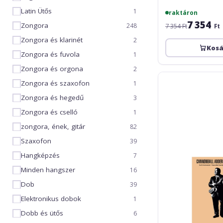
Latin Ütős
1
raktáron
7 354
Zongora
248
7 354 Ft
Ft
Zongora és klarinét
2
Kos
Zongora és fuvola
1
Zongora és orgona
2
Cannonball
Zongora és szaxofon
1
Adderley:
Omnibook
Zongora és hegedű
3
-
Zongora és cselló
1
For
B
zongora, ének, gitár
82
Flat
Szaxofon
39
Instruments
Hangképzés
7
Minden hangszer
16
Dob
39
Elektronikus dobok
1
Dobb és ütős
6