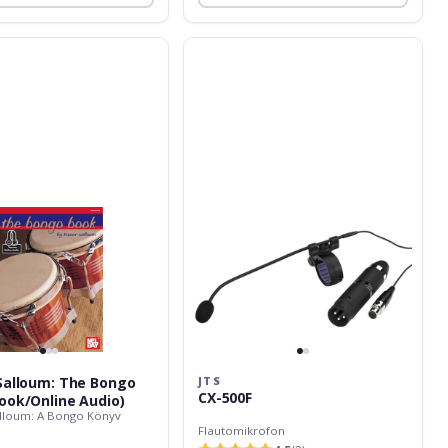
JTS
CX-
500F
ne
Salloum: The Bongo
JTS
CX-500F
ook/Online Audio)
lloum: A Bongo Könyv
Flautomikrofon