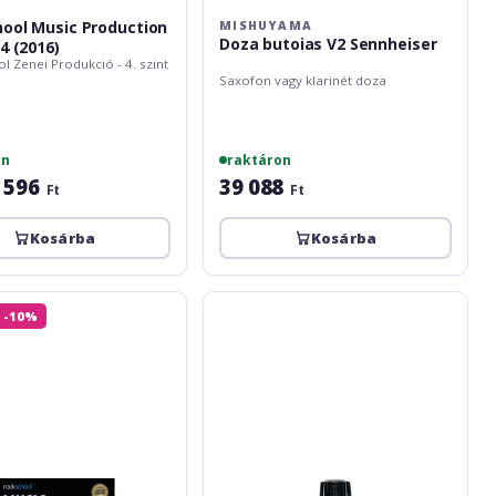
ool Music Production
MISHUYAMA
Doza butoias V2 Sennheiser
4 (2016)
l Zenei Produkció - 4. szint
Saxofon vagy klarinét doza
on
raktáron
 596
39 088
Ft
Ft
Kosárba
Kosárba
l
Shure
 -10%
SM57
LC