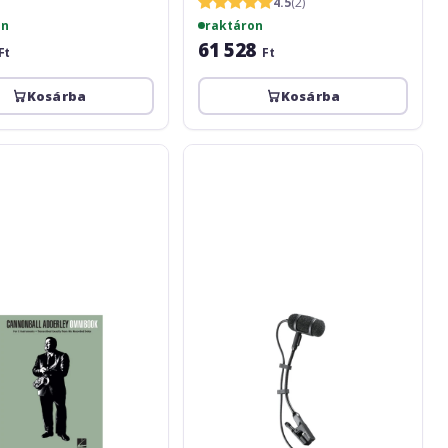
4.5
(2)
on
raktáron
61 528
Ft
Ft
Kosárba
Kosárba
l
Audio-
Technica
PRO35cW
s