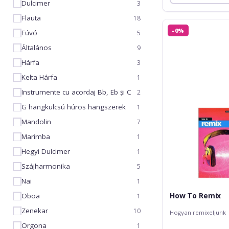
Dulcimer
3
Flauta
18
How
-0%
Fúvó
5
To
Remix
Általános
9
Hárfa
3
Kelta Hárfa
1
Instrumente cu acordaj Bb, Eb și C
2
G hangkulcsú húros hangszerek
1
Mandolin
7
Marimba
1
Hegyi Dulcimer
1
Szájharmonika
5
Nai
1
How To Remix
Oboa
1
Zenekar
10
Hogyan remixeljünk
Orgona
1