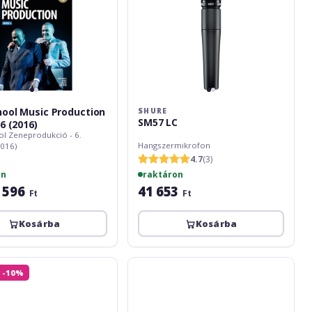
ool Music Production
SHURE
SM57 LC
6 (2016)
l Zeneprodukció - 6.
Hangszermikrofon
2016)
4.7
(3)
on
raktáron
 596
41 653
Ft
Ft
Kosárba
Kosárba
l
Mishuyama
 -10%
Doza
butoias
V5