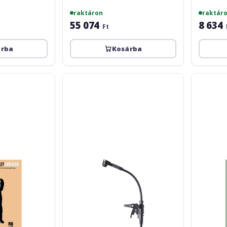
raktáron
raktár
55 074
8 634
Ft
árba
Kosárba
AKG
Cannonbal
C519
Adderley:
ML
Omnibook
-
For
C
Instrument