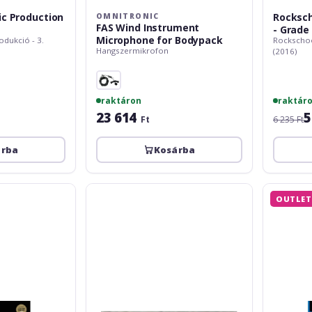
c Production
Rocksch
OMNITRONIC
FAS Wind Instrument
- Grade 
Microphone for Bodypack
dukció - 3.
Rockschoo
Hangszermikrofon
(2016)
raktáron
raktár
23 614
5
Ft
6 235 Ft
árba
Kosárba
Mishuyama
Rockschoo
OUTLET
Doza
Music
butoias
Production
V2
-
Shure
Grade
6
(2016)