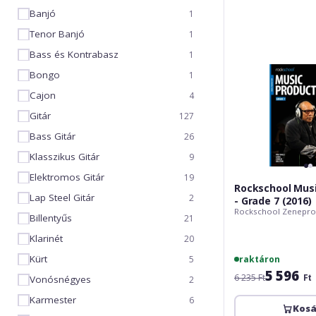
Grade
Banjó
1
7
Tenor Banjó
1
(2016)
Bass és Kontrabasz
1
Bongo
1
Cajon
4
Gitár
127
Bass Gitár
26
Klasszikus Gitár
9
Elektromos Gitár
19
Rockschool Musi
Lap Steel Gitár
2
- Grade 7 (2016)
Rockschool Zenepro
Billentyűs
21
Klarinét
20
Kürt
raktáron
5
5 596
6 235 Ft
Ft
Vonósnégyes
2
Karmester
6
Kos