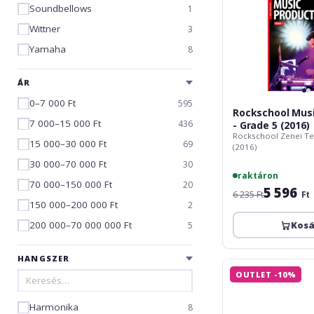
Soundbellows
1
Wittner
3
Yamaha
8
ÁR
0–7 000 Ft
595
Rockschool Musi
7 000–15 000 Ft
436
- Grade 5 (2016)
Rockschool Zenei Ter
15 000–30 000 Ft
69
(2016)
30 000–70 000 Ft
30
raktáron
70 000–150 000 Ft
20
5 596
6 235 Ft
Ft
150 000–200 000 Ft
2
200 000–70 000 000 Ft
Kos
5
HANGSZER
Rockschool
OUTLET -10%
Music
Production
Harmonika
-
8