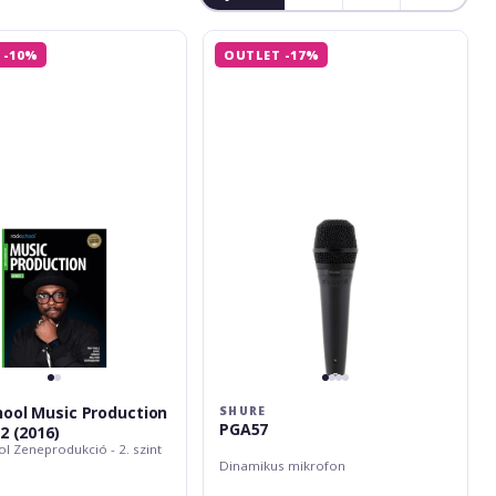
l
Shure
 -10%
OUTLET -17%
PGA57
ool Music Production
SHURE
PGA57
2 (2016)
l Zeneprodukció - 2. szint
Dinamikus mikrofon