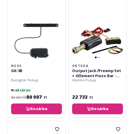
/Preamp
Set
+
4
Element
Piezo
Bar
-
Ukulele
BOSS
ORTEGA
GK-5B
Output Jack /Preamp Set
+ 4 Element Piezo Bar -
Bassgitár Pickup
Ukulele Pickup
Ukulele
raktáron
80 007
22 733
83 601 Ft
Ft
Ft
Kosárba
Kosárba
Ortega
Ortega
ukulele
Preamp