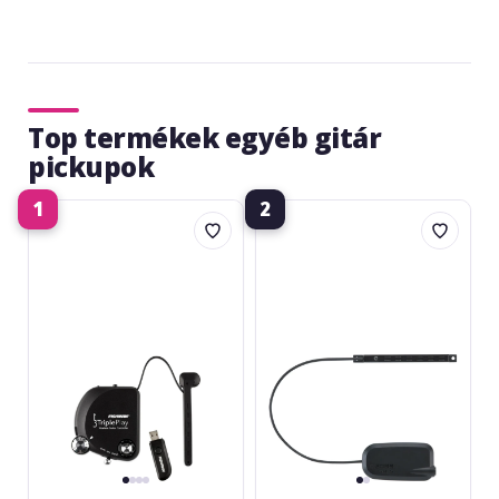
Top termékek egyéb gitár
pickupok
1
2
Fishman
Boss
TriplePlay
GK-
Wireless
5
Guitar
Controller