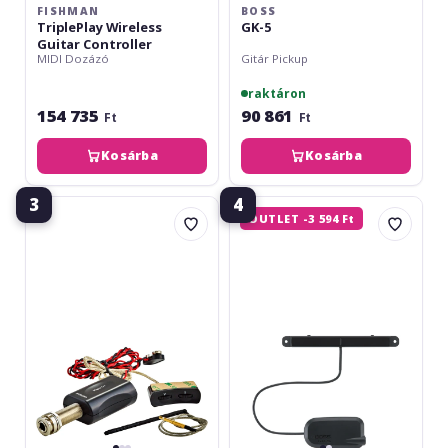
FISHMAN
BOSS
TriplePlay Wireless
GK-5
Guitar Controller
MIDI Dozázó
Gitár Pickup
raktáron
154 735
90 861
Ft
Ft
Kosárba
Kosárba
3
4
Ortega
Boss
OUTLET -3 594 Ft
Output
GK-
Jack
5B
/Preamp
Set
+
4
Element
Piezo
Bar
-
Ukulele