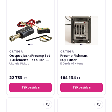
Set
+
4
Element
Piezo
Bar
-
Ukulele
ORTEGA
ORTEGA
Output Jack /Preamp Set
Preamp Fishman,
+ 4 Element Piezo Bar -
EQ+Tuner
Ukulele Pickup
Előerősítő + tuner
Ukulele
22 733
104 134
Ft
Ft
Kosárba
Kosárba
Ortega
Shadow
ukulele
Pickup
preamp
acustic