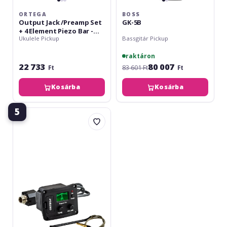
ORTEGA
BOSS
Output Jack /Preamp Set
GK-5B
+ 4 Element Piezo Bar -
Ukulele Pickup
Bassgitár Pickup
Ukulele
raktáron
22 733
80 007
Ft
83 601 Ft
Ft
Kosárba
Kosárba
5
Ortega
ukulele
preamp
set
with
built
in
tuner
-
incl.
4
Element