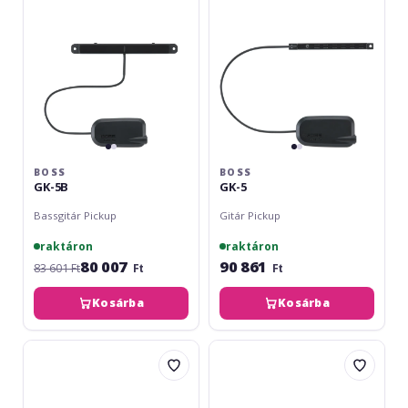
BOSS
BOSS
GK-5B
GK-5
Bassgitár Pickup
Gitár Pickup
raktáron
raktáron
80 007
90 861
83 601 Ft
Ft
Ft
Kosárba
Kosárba
Ortega
Ortega
Output
Preamp
Jack
Fishman,
/Preamp
EQ+Tuner