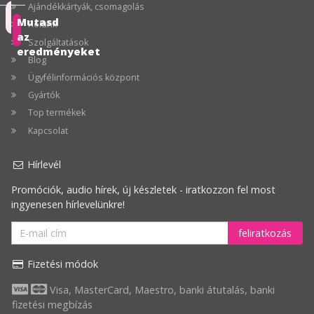
Ajándékkártyák, csomagolás
Ajánlott
Mutasd
Rólunk
az
Szolgáltatások
Ár
eredményeket
Blog
szerint
Ügyfélinformációs központ
növekvő
Gyártók
Ár
Top termékek
szerint
Kapcsolat
csökkenő
Hírlevél
Legnagyobb
Promóciók, audio hírek, új készletek - iratkozzon fel most
akció
ingyenesen hírlevelünkre!
feliratkozás
Fizetési módok
Visa, MasterCard, Maestro, banki átutalás, banki
fizetési megbízás