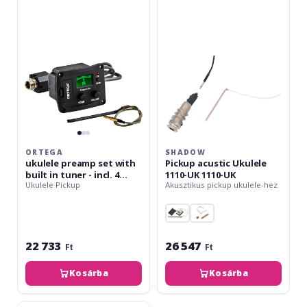
set
Ukulele
with
1110-
built
UK
in
1110-
tuner
UK
-
incl.
4
Element
piezo
bar
ORTEGA
SHADOW
ukulele preamp set with
Pickup acustic Ukulele
built in tuner - incl. 4
1110-UK 1110-UK
Ukulele Pickup
Akusztikus pickup ukulele-hez
Element piezo bar
22 733
26 547
Ft
Ft
Kosárba
Kosárba