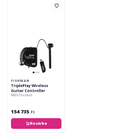
Fishman
TriplePlay
Wireless
Guitar
Controller
FISHMAN
TriplePlay Wireless
Guitar Controller
MIDI Dozázó
154 735
Ft
Kosárba