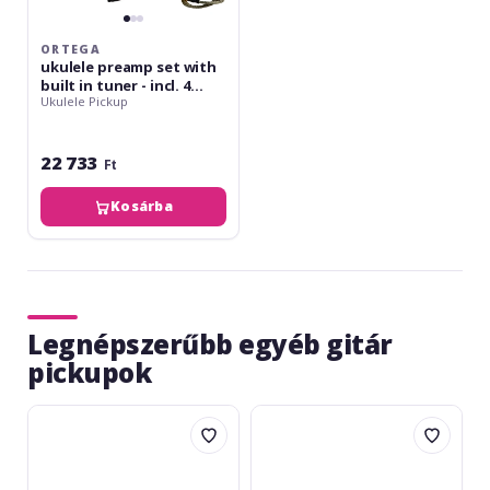
piezo
bar
ORTEGA
ukulele preamp set with
built in tuner - incl. 4
Ukulele Pickup
Element piezo bar
22 733
Ft
Kosárba
Legnépszerűbb egyéb gitár
pickupok
Boss
Fishman
GK-
TriplePlay
5
Wireless
Guitar