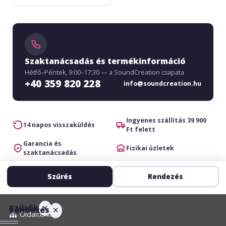
Szaktanácsadás és termékinformáció
Hétfő–Péntek, 9:00–17:30 — a SoundCreation csapata
+40 359 820 228
info@soundcreation.hu
Ingyenes szállítás 39 900
14 napos visszaküldés
Ft felett
Garancia és
Fizikai üzletek
szaktanácsadás
Szűrés
Rendezés
Szűrők
✕
Rendezés
✕
Oldaltérkép