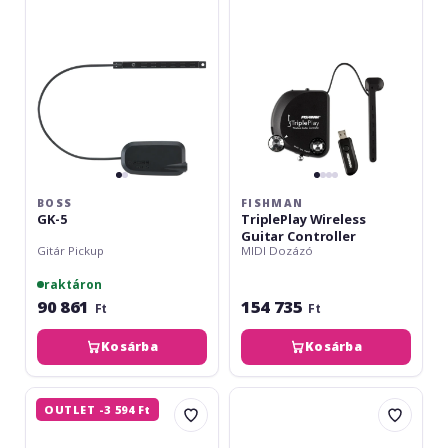
Controller
BOSS
FISHMAN
GK-5
TriplePlay Wireless
Guitar Controller
Gitár Pickup
MIDI Dozázó
raktáron
90 861
154 735
Ft
Ft
Kosárba
Kosárba
Boss
Ortega
OUTLET -3 594 Ft
GK-
Output
5B
Jack