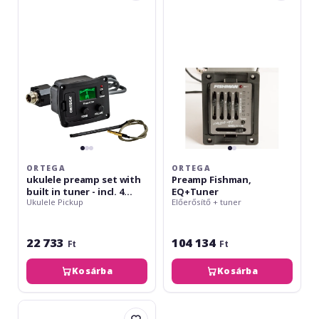
preamp
Fishman,
set
EQ+Tuner
with
built
in
tuner
-
incl.
4
Element
piezo
bar
ORTEGA
ORTEGA
ukulele preamp set with
Preamp Fishman,
built in tuner - incl. 4
EQ+Tuner
Ukulele Pickup
Előerősítő + tuner
Element piezo bar
22 733
104 134
Ft
Ft
Kosárba
Kosárba
Shadow