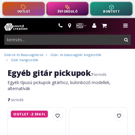
OUTLET
ÉVFORDULÓ
BONTOTT
🇭🇺
sound
hangszerek,
me
creation
pro-
ker
audio
felszerelés
Gitárok és Basszusgitárok
Gitár- és basszusgitár kiegészítők
Gitár hangszedők
Egyéb gitár pickupok
7
termék
Egyéb típusú pickupok gitárhoz, különböző modellek,
alternatívák
7
termék
Boss
Boss
OUTLET -3 594 Ft
GK-
GK-
5B
5