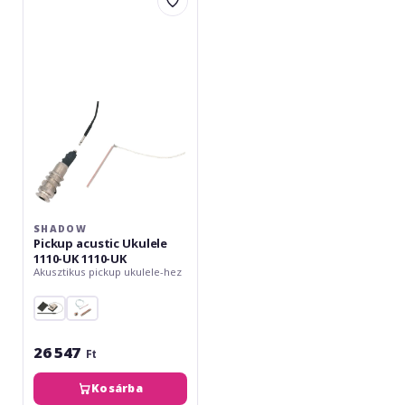
Pickup
acustic
Ukulele
1110-
UK
1110-
UK
SHADOW
Pickup acustic Ukulele
1110-UK 1110-UK
Akusztikus pickup ukulele-hez
26 547
Ft
Kosárba