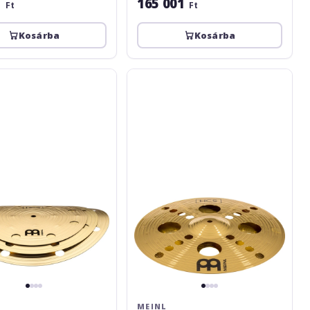
1
165 001
Ft
Ft
Kosárba
Kosárba
Meinl
HCS
Trash
Stack
M
-
14
MEINL