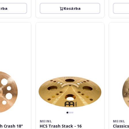
árba
Kosárba
Meinl
Meinl
HCS
Classics
Trash
Custom
Stack
Dual
-
Trash
16
Crash
16
MEINL
MEINL
h Crash 18''
HCS Trash Stack - 16
Classic