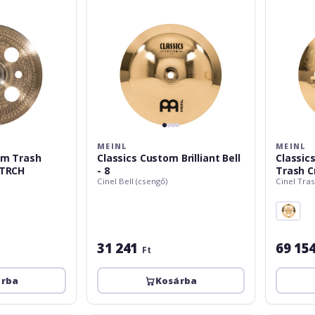
16
MEINL
MEINL
om Trash
Classics Custom Brilliant Bell
Classics
2TRCH
- 8
Trash C
Cinel Bell (csengő)
Cinel Tra
31 241
69 15
Ft
árba
Kosárba