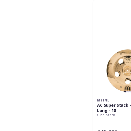
Meinl
AC
Super
Stack
-
Thomas
Lang
-
18
MEINL
AC Super Stack
Lang - 18
Cinel Stack