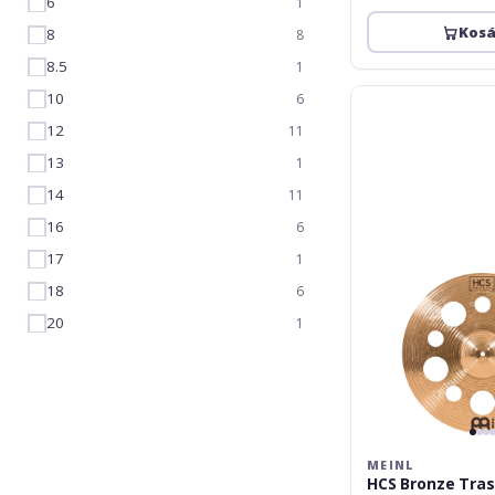
6
1
Kos
8
8
8.5
1
Meinl
10
6
HCS
12
11
Bronze
Trash
13
1
Crash
14
11
18''
16
6
HCSB18TRC
17
1
18
6
20
1
MEINL
HCS Bronze Tras