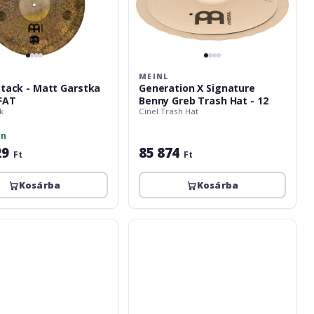
MEINL
Stack - Matt Garstka
Generation X Signature
-FAT
Benny Greb Trash Hat - 12
k
Cinel Trash Hat
on
29
85 874
Ft
Ft
Kosárba
Kosárba
Meinl
Classics
Custom
Dark
Micro
Stack
Hats