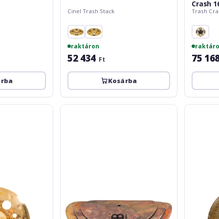
Crash 1
Cinel Trash Stack
Trash Cra
raktáron
raktár
52 434
75 16
Ft
árba
Kosárba
Meinl
Meinl
Byzance
AC
Vintage
Fat
Smack
Stack
Stack
-
10''/12''/14''
Matt
B024VSM
Garstka
18''
AC-
FAT