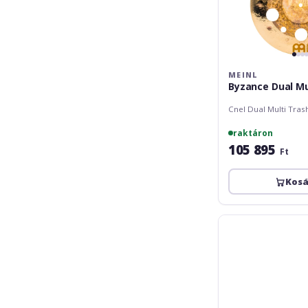
MEINL
Byzance Dual Mul
Cnel Dual Multi Tras
raktáron
105 895
Ft
Kos
Meinl
Pure
Alloy
Custom
Trash
China
12''