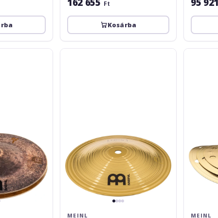
162 655
95 92
Ft
árba
Kosárba
Meinl
Meinl
Bell
HCS
HCS8B
Smack
Stack
HCS024S
MEINL
MEINL