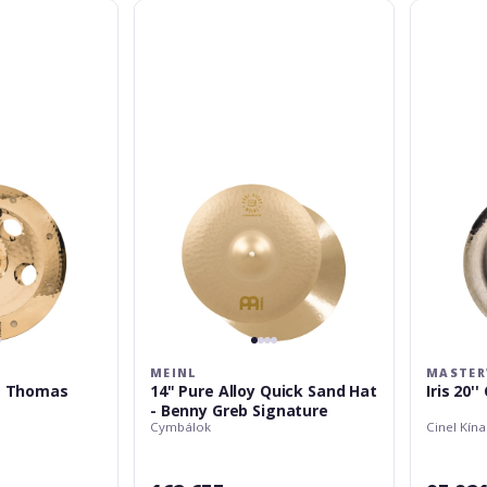
Meinl
Masterwor
14"
Iris
Pure
20''
Alloy
China
Quick
Sand
Hat
-
Benny
Greb
Signature
MEINL
MASTE
 - Thomas
14" Pure Alloy Quick Sand Hat
Iris 20''
- Benny Greb Signature
Cymbálok
Cinel Kína