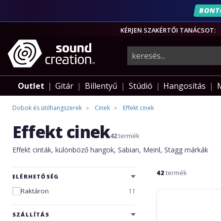
BONT
KÉRJEN SZAKÉRTŐI TANÁCSOT:
hangszerek,
pro-
Outlet
Gitár
Billentyű
Stúdió
Hangosítás
audio
Dobok és ütőhangszerek
Cinek
Effekt cinek
Effekt cinek
felszerelés
42
termék
Effekt cinták, különböző hangok, Sabian, Meinl, Stagg márkák
42
termék
ELÉRHETŐSÉG
Raktáron
11
Meinl
Percussion
Backbeat
SZÁLLÍTÁS