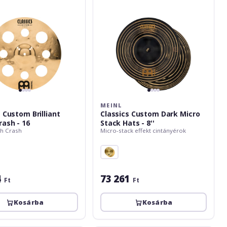
-
8''
MEINL
 Custom Brilliant
Classics Custom Dark Micro
rash - 16
Stack Hats - 8''
sh Crash
Micro-stack effekt cintányérok
4
73 261
Ft
Ft
Kosárba
Kosárba