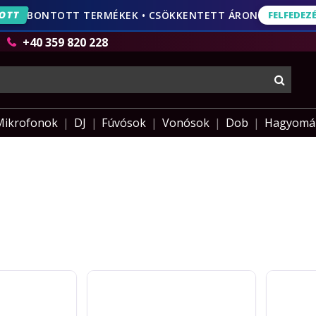
OTT
BONTOTT TERMÉKEK • CSÖKKENTETT ÁRON
FELFEDEZ
FELFEDEZÉS
AJÁNLA
+40 359 820 228
keres
Mikrofonok
DJ
Fúvósok
Vonósok
Dob
Hagyomá
Meinl
Meinl
Percussion
HCS
Backbeat
Micro