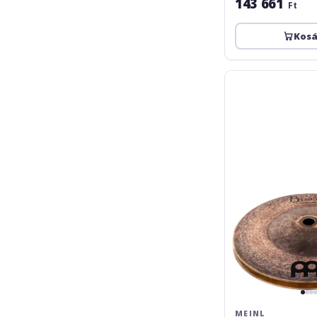
143 661
Ft
Kos
Meinl
AC
Crasher
Hats
-
6
MEINL