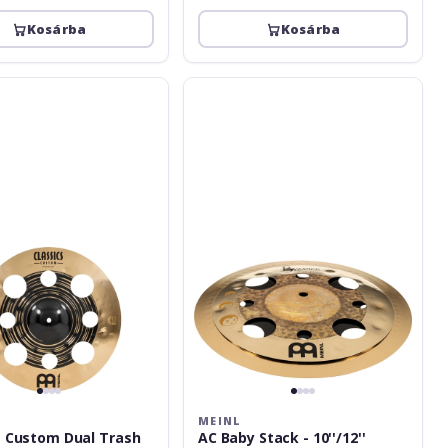
Kosárba
Kosárba
Meinl
AC
Baby
Stack
-
10''/12''
MEINL
s Custom Dual Trash
AC Baby Stack - 10''/12''