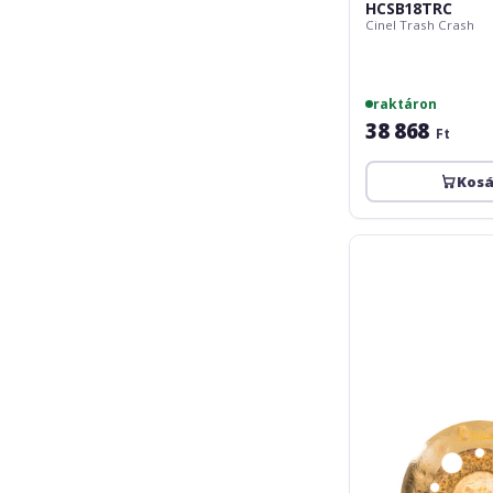
HCSB18TRC
Cinel Trash Crash
raktáron
38 868
Ft
Kos
Meinl
Byzance
Dual
Multi
Trash
-
14