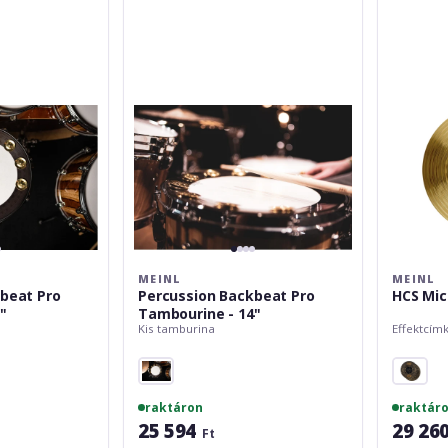
Pro
Stack
Tambourine
Hats
-
-
14"
8"
MEINL
MEINL
beat Pro
Percussion Backbeat Pro
HCS Mic
"
Tambourine - 14"
Kis tamburina
Effektcím
raktáron
raktár
25 594
29 26
Ft