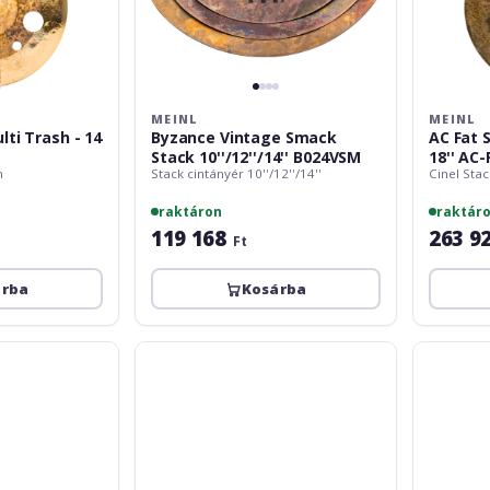
MEINL
MEINL
ti Trash - 14
Byzance Vintage Smack
AC Fat 
Stack 10''/12''/14'' B024VSM
18'' AC
h
Stack cintányér 10''/12''/14''
Cinel Stac
raktáron
raktár
119 168
263 9
Ft
árba
Kosárba
Meinl
Meinl
Classics
Classics
Custom
Custom
Brilliant
Brilliant
Bell
Trash
-
Crash
8
-