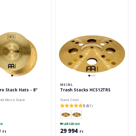
HCS12TRS
MEINL
ro Stack Hats - 8"
Trash Stacks HCS12TRS
kék Micro Stack
Stack Cinel
5.0
(1)
on
raktáron
0
29 994
Ft
Ft