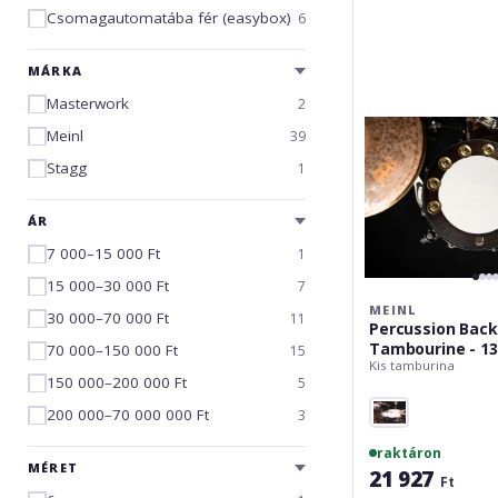
Pro
Csomagautomatába fér (easybox)
6
Tambourine
-
13"
MÁRKA
Masterwork
2
Meinl
39
Stagg
1
ÁR
7 000–15 000 Ft
1
15 000–30 000 Ft
7
MEINL
30 000–70 000 Ft
11
Percussion Back
Tambourine - 13
70 000–150 000 Ft
15
Kis tamburina
150 000–200 000 Ft
5
200 000–70 000 000 Ft
3
raktáron
MÉRET
21 927
Ft