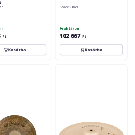
6
sh
Stack Cinel
on
raktáron
8
102 667
Ft
Ft
Kosárba
Kosárba
Meinl
Generation
X
Signature
Benny
Greb
Trash
Hat
-
12