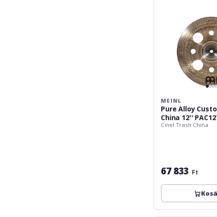
PAC12TRCH
MEINL
Pure Alloy Cust
China 12'' PAC1
Cinel Trash China
67 833
Ft
Kos