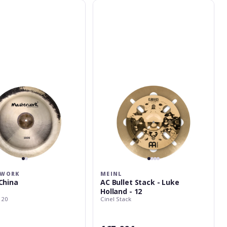
k
Meinl
AC
Bullet
Stack
-
Luke
Holland
-
12
RWORK
MEINL
 China
AC Bullet Stack - Luke
Holland - 12
 20
Cinel Stack