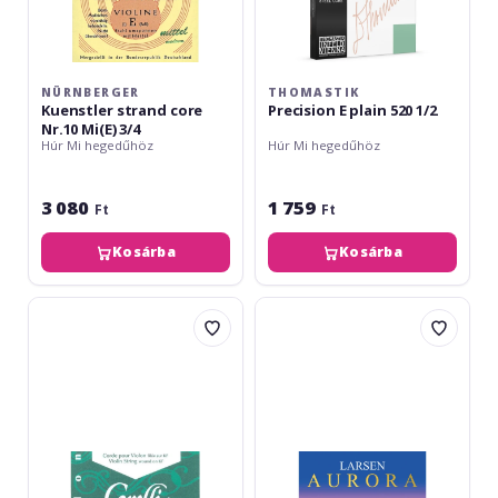
NÜRNBERGER
THOMASTIK
Kuenstler strand core
Precision E plain 520 1/2
Nr.10 Mi(E) 3/4
Húr Mi hegedűhöz
Húr Mi hegedűhöz
3 080
1 759
Ft
Ft
Kosárba
Kosárba
Corelli
Larsen
Alliance
Aurora
Medium-
E
Light
Medium
Mi(E)
1/2
821ML
bilă
detașabilă