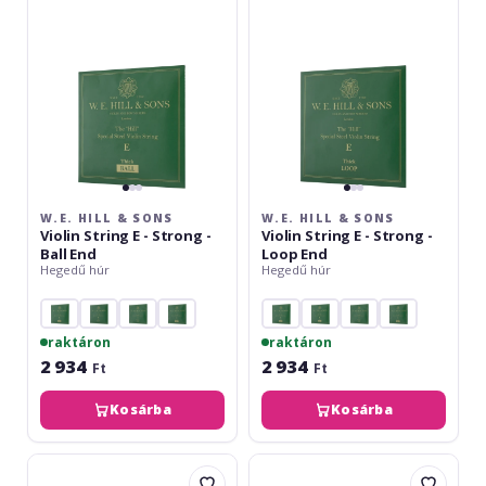
Violin
Violin
String
String
E
E
-
-
Strong
Strong
-
-
Ball
Loop
End
End
W.E. HILL & SONS
W.E. HILL & SONS
Violin String E - Strong -
Violin String E - Strong -
Ball End
Loop End
Hegedű húr
Hegedű húr
raktáron
raktáron
2 934
2 934
Ft
Ft
Kosárba
Kosárba
Optima
Thomastik
Goldbrokat
Dominant