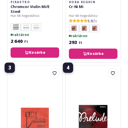
PIRASTRO
HORA REGHIN
Chromcor Violin Mi/E
Cr-Ni Mi
Steel
Húr Mi hegedűhöz
Húr Mi hegedűhöz
5.0
(5)
raktáron
raktáron
2 640
293
Ft
Ft
Kosárba
Kosárba
3
4
Stradivari
Daddario
Arato
Prelude
Violin
J811
String
4/4
E
Medium
(Mi)
E/Mi