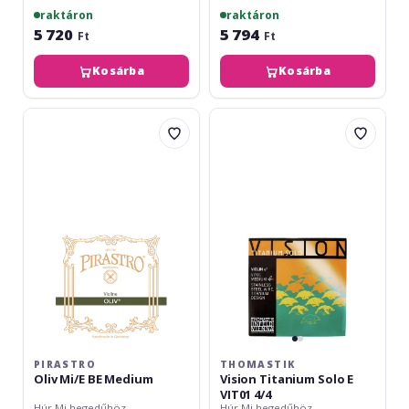
raktáron
raktáron
5 720
5 794
Ft
Ft
Kosárba
Kosárba
Pirastro
Thomastik
Oliv
Vision
Mi/E
Titanium
BE
Solo
Medium
E
VIT01
4/4
PIRASTRO
THOMASTIK
Oliv Mi/E BE Medium
Vision Titanium Solo E
VIT01 4/4
Húr Mi hegedűhöz
Húr Mi hegedűhöz