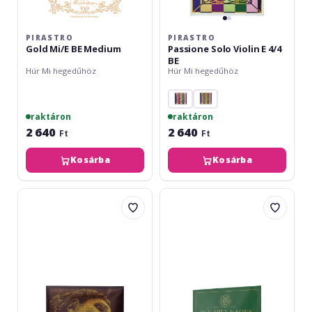
PIRASTRO
PIRASTRO
Gold Mi/E BE Medium
Passione Solo Violin E 4/4
BE
Húr Mi hegedűhöz
Húr Mi hegedűhöz
raktáron
raktáron
2 640
2 640
Ft
Ft
Kosárba
Kosárba
Pirastro
W.E.
Evah
Hill
Pirazzi
&
Gold
Sons
Violin
Violin
E/Mi
String
E
-
Medium