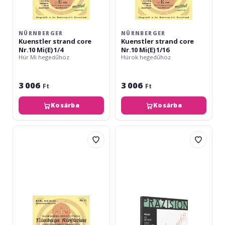
NÜRNBERGER
NÜRNBERGER
Kuenstler strand core
Kuenstler strand core
Nr.10 Mi(E) 1/4
Nr.10 Mi(E) 1/16
Húr Mi hegedűhöz
Húrok hegedűhöz
3 006
3 006
Ft
Ft
Kosárba
Kosárba
Nürnberger
Thomastik
Kuenstler
Precision
strand
E
core
plain
Nr.10
520
Mi(E)
1/2
3/4