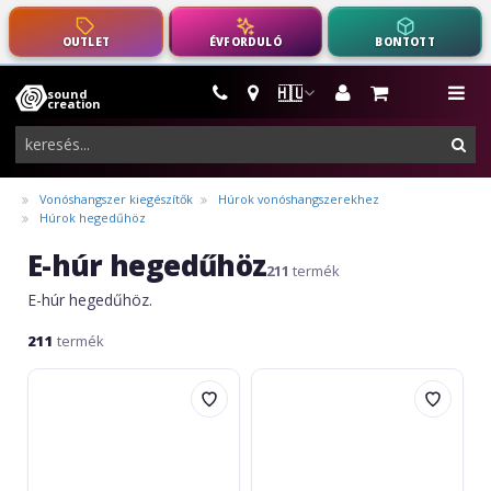
OUTLET
ÉVFORDULÓ
BONTOTT
🇭🇺
sound
hangszerek,
me
creation
pro-
ker
audio
felszerelés
Vonóshangszer kiegészítők
Húrok vonóshangszerekhez
Húrok hegedűhöz
E-húr hegedűhöz
211
termék
E-húr hegedűhöz.
211
termék
Hora
Stradivari
Reghin
Arato
Cr-
Violin
Ni
String
Mi
E
(Mi)