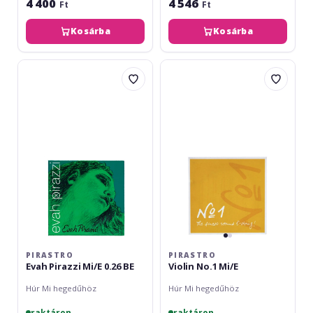
4 400
4 546
Ft
Ft
Kosárba
Kosárba
Pirastro
Pirastro
Evah
Violin
Pirazzi
No.1
Mi/E
Mi/E
0.26
BE
PIRASTRO
PIRASTRO
Evah Pirazzi Mi/E 0.26 BE
Violin No.1 Mi/E
Húr Mi hegedűhöz
Húr Mi hegedűhöz
raktáron
raktáron