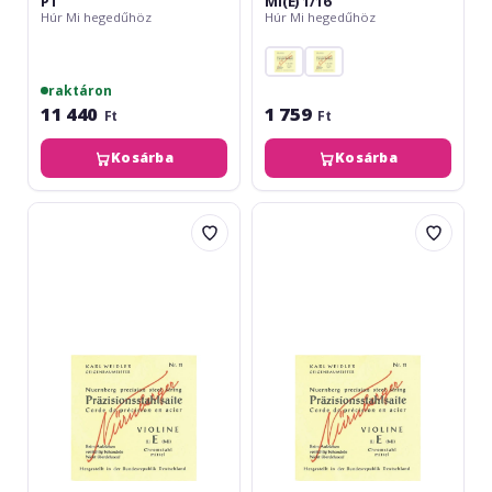
PT
Mi(E) 1/16
Húr Mi hegedűhöz
Húr Mi hegedűhöz
raktáron
11 440
1 759
Ft
Ft
Kosárba
Kosárba
Nürnberger
Nürnberger
Precision
Precision
solid
solid
core
core
Nr.11
Nr.11
MI(E)
Mi(E)
1/8
1/2