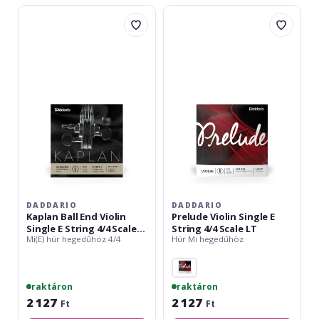
Daddario
Daddario
Kaplan
Prelude
Ball
Violin
End
Single
Violin
E
Single
String
E
4/4
String
Scale
4/4
LT
Scale
Extra-
HT
DADDARIO
DADDARIO
Kaplan Ball End Violin
Prelude Violin Single E
Single E String 4/4 Scale
String 4/4 Scale LT
Mi(E) húr hegedűhöz 4/4
Húr Mi hegedűhöz
Extra-HT
raktáron
raktáron
2 127
2 127
Ft
Ft