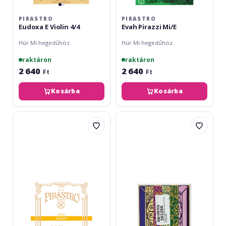
PIRASTRO
PIRASTRO
Eudoxa E Violin 4/4
Evah Pirazzi Mi/E
Húr Mi hegedűhöz
Húr Mi hegedűhöz
raktáron
raktáron
2 640
2 640
Ft
Ft
Kosárba
Kosárba
Pirastro
Pirastro
Gold
Passione
Mi/E
Solo
BE
Violin
Medium
E
4/4
BE