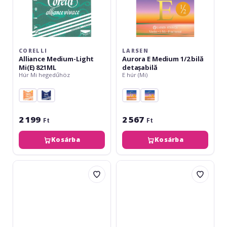
CORELLI
LARSEN
Alliance Medium-Light
Aurora E Medium 1/2 bilă
Mi(E) 821ML
detașabilă
Húr Mi hegedűhöz
E húr (Mi)
2 199
2 567
Ft
Ft
Kosárba
Kosárba
Optima
Optima
Goldbrokat
Goldbrokat
Premium
Premium
Extra-
Gold
light
Light
Gold
E
E
0,25