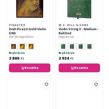
-
Ball
End
PIRASTRO
W.E. HILL & SONS
Evah Pirazzi Gold Violin
Violin String E - Medium -
E/Mi
Ball End
Húr Mi hegedűhöz
Hegedű húr
raktáron
raktáron
2 860
2 934
Ft
Ft
Kosárba
Kosárba
W.E.
W.E.
Hill
Hill
&
&
Sons
Sons
Violin
Violin
String
String