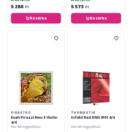
5 280
5 573
Ft
Ft
Kosárba
Kosárba
Pirastro
Thomastik
Evah
Infeld
Pirazzi
Red
Neo
E/Mi
E
IR01
Violin
4/4
4/4
PIRASTRO
THOMASTIK
Evah Pirazzi Neo E Violin
Infeld Red E/Mi IR01 4/4
4/4
Húr Mi hegedűhöz
Húr Mi hegedűhöz