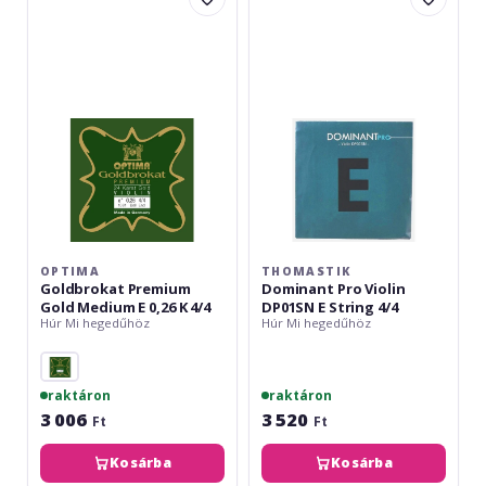
Premium
Pro
Gold
Violin
Medium
DP01SN
E
E
0,26
String
K
4/4
4/4
OPTIMA
THOMASTIK
Goldbrokat Premium
Dominant Pro Violin
Gold Medium E 0,26 K 4/4
DP01SN E String 4/4
Húr Mi hegedűhöz
Húr Mi hegedűhöz
raktáron
raktáron
3 006
3 520
Ft
Ft
Kosárba
Kosárba