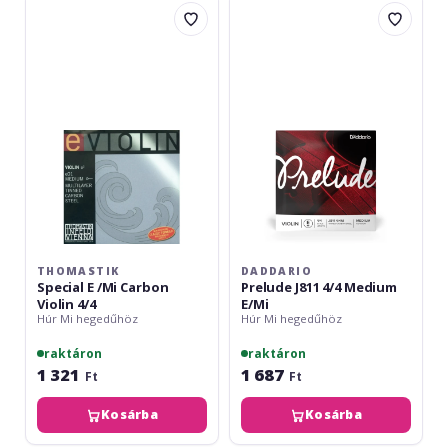
Thomastik
Daddario
Special
Prelude
E
J811
/Mi
4/4
Carbon
Medium
Violin
E/Mi
4/4
THOMASTIK
DADDARIO
Special E /Mi Carbon
Prelude J811 4/4 Medium
Violin 4/4
E/Mi
Húr Mi hegedűhöz
Húr Mi hegedűhöz
raktáron
raktáron
1 321
1 687
Ft
Ft
Kosárba
Kosárba