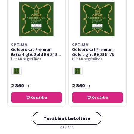
0,24
K
S
1/8
1/4
OPTIMA
OPTIMA
Goldbrokat Premium
Goldbrokat Premium
Extra-light Gold E 0,24 S
Gold Light E 0,25 K 1/8
Húr Mi hegedűhöz
Húr Mi hegedűhöz
1/4
2 860
2 860
Ft
Ft
Kosárba
Kosárba
Továbbiak betöltése
48 / 211