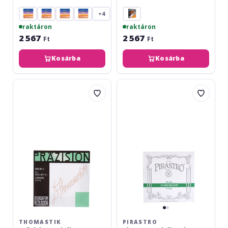
+4
raktáron
raktáron
2 567
2 567
Ft
Ft
Kosárba
Kosárba
Thomastik
Pirastro
Präzision
Chromcor
E
Violin
Violin
Mi/E
4/4
Steel
Medium
50
THOMASTIK
PIRASTRO