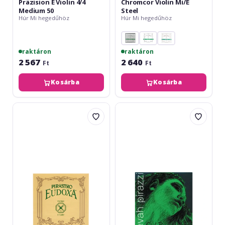
Präzision E Violin 4/4
Chromcor Violin Mi/E
Medium 50
Steel
Húr Mi hegedűhöz
Húr Mi hegedűhöz
raktáron
raktáron
2 567
2 640
Ft
Ft
Kosárba
Kosárba
Pirastro
Pirastro
Eudoxa
Evah
E
Pirazzi
Violin
Mi/E
4/4