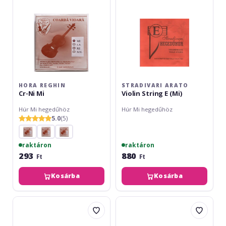
HORA REGHIN
STRADIVARI ARATO
Cr-Ni Mi
Violin String E (Mi)
Húr Mi hegedűhöz
Húr Mi hegedűhöz
5.0
(5)
raktáron
raktáron
293
880
Ft
Ft
Kosárba
Kosárba
Thomastik
Thomastik
AL01
Dominant
E"
129SN