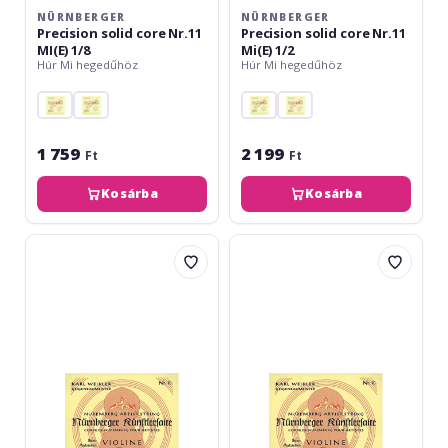
NÜRNBERGER
NÜRNBERGER
Precision solid core Nr.11
Precision solid core Nr.11
MI(E) 1/8
Mi(E) 1/2
Húr Mi hegedűhöz
Húr Mi hegedűhöz
1 759
2 199
Ft
Ft
Kosárba
Kosárba
Nürnberger
Nürnberger
Kuenstler
Kuenstler
strand
strand
core
core
Nr.10
Nr.10
Mi(E)
Mi(E)
1/4
1/16