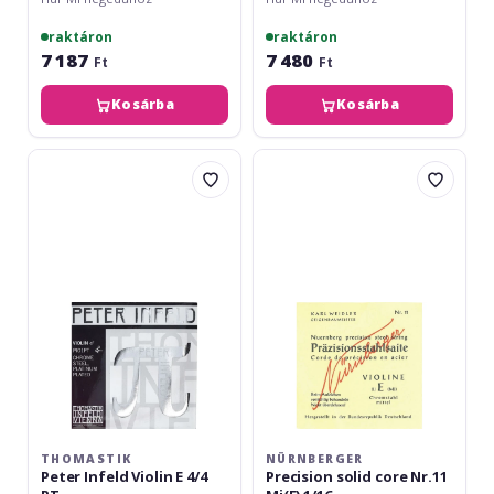
raktáron
raktáron
7 187
7 480
Ft
Ft
Kosárba
Kosárba
Thomastik
Nürnberger
Peter
Precision
Infeld
solid
Violin
core
E
Nr.11
4/4
Mi(E)
PT
1/16
THOMASTIK
NÜRNBERGER
Peter Infeld Violin E 4/4
Precision solid core Nr.11