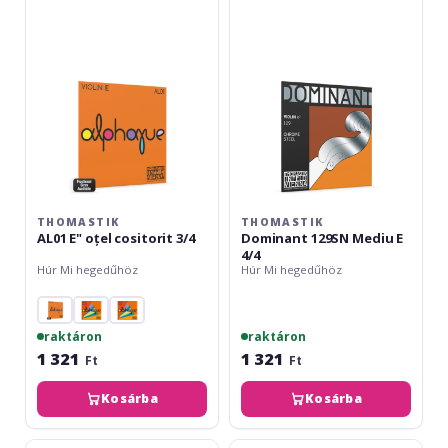
oțel
Mediu
cositorit
E
3/4
4/4
THOMASTIK
THOMASTIK
AL01 E" oțel cositorit 3/4
Dominant 129SN Mediu E
4/4
Húr Mi hegedűhöz
Húr Mi hegedűhöz
raktáron
raktáron
1 321
1 321
Ft
Ft
Kosárba
Kosárba