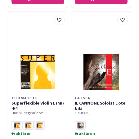
Thomastik
Larsen
Superflexible
IL
Violin
CANNONE
E
Soloist
(MI)
E
4/4
oțel
bilă
THOMASTIK
LARSEN
Superflexible Violin E (MI)
IL CANNONE Soloist E oțel
4/4
bilă
Húr Mi hegedűhöz
E húr (Mi)
raktáron
raktáron