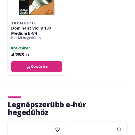
THOMASTIK
Dominant Violin 130
Medium E 4/4
Húr Mi hegedűhöz
raktáron
4 253
Ft
Kosárba
Legnépszerűbb e-húr
hegedűhöz
Hora
Stradivari
Reghin
Arato