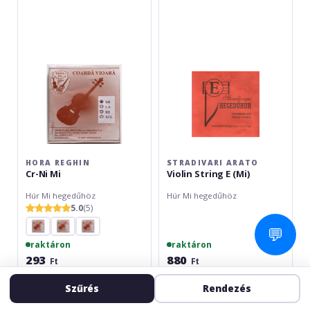
Cr-
Violin
Ni
String
Mi
E
(Mi)
HORA REGHIN
STRADIVARI ARATO
Cr-Ni Mi
Violin String E (Mi)
Húr Mi hegedűhöz
Húr Mi hegedűhöz
5.0
(5)
💬
raktáron
raktáron
293
880
Ft
Ft
Kosárba
Kosárba
Szűrés
Rendezés