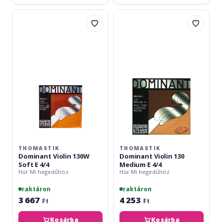
Thomastik
Thomastik
Dominant
Dominant
Violin
Violin
130W
130
Soft
Medium
E
E
4/4
4/4
THOMASTIK
THOMASTIK
Dominant Violin 130W
Dominant Violin 130
Soft E 4/4
Medium E 4/4
Húr Mi hegedűhöz
Húr Mi hegedűhöz
raktáron
raktáron
3 667
4 253
Ft
Ft
Kosárba
Kosárba