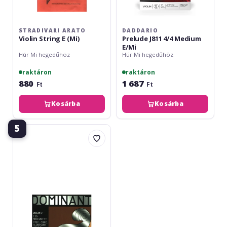
STRADIVARI ARATO
DADDARIO
Violin String E (Mi)
Prelude J811 4/4 Medium
E/Mi
Húr Mi hegedűhöz
Húr Mi hegedűhöz
raktáron
raktáron
880
1 687
Ft
Ft
Kosárba
Kosárba
5
Thomastik
Dominant
Violin
130
Medium
E
4/4