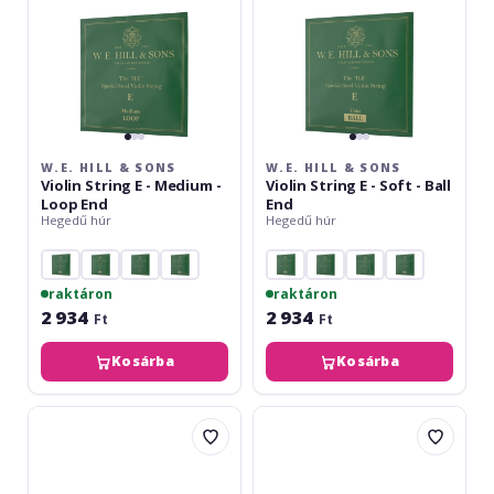
E
E
-
-
Medium
Soft
-
-
Loop
Ball
End
End
W.E. HILL & SONS
W.E. HILL & SONS
Violin String E - Medium -
Violin String E - Soft - Ball
Loop End
End
Hegedű húr
Hegedű húr
raktáron
raktáron
2 934
2 934
Ft
Ft
Kosárba
Kosárba
W.E.
W.E.
Hill
Hill
&
&
Sons
Sons