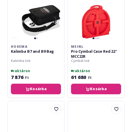
MCC22R
HOKEMA
MEINL
Kalimba B7 and B9 Bag
Pro Cymbal Case Red 22''
MCC22R
Kalimba tok
Cymbál tok
raktáron
raktáron
7 876
61 680
Ft
Ft
Kosárba
Kosárba
Gewa
Gewa
Husă
Drumset
pentru
GigBag
bețe
Set
de
Premium