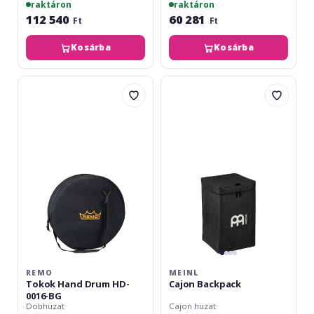
raktáron
raktáron
112 540
60 281
Ft
Ft
Kosárba
Kosárba
Remo
Meinl
Tokok
Cajon
Hand
Backpack
Drum
HD-
0016-
BG
REMO
MEINL
Tokok Hand Drum HD-
Cajon Backpack
0016-BG
Dobhuzat
Cajon huzat