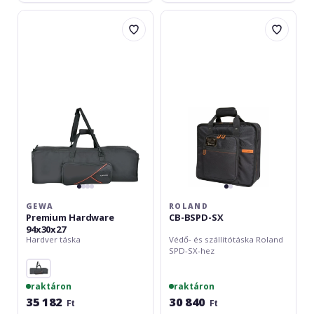
Gewa
Roland
Premium
CB-
Hardware
BSPD-
94x30x27
SX
GEWA
ROLAND
Premium Hardware
CB-BSPD-SX
94x30x27
Hardver táska
Védő- és szállítótáska Roland
SPD-SX-hez
raktáron
raktáron
35 182
30 840
Ft
Ft