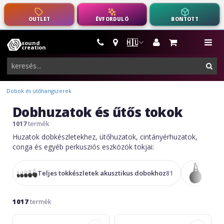
OUTLET
ÉVFORDULÓ
BONTOTT
🇭🇺
sound
hangszerek,
me
creation
pro-
ker
audio
felszerelés
Dobok és ütőhangszerek
Dobhuzatok és űtős tokok
1017
termék
Huzatok dobkészletekhez, ütőhuzatok, cintányérhuzatok,
conga és egyéb perkusziós eszközök tokjai:
Teljes tokkészletek akusztikus dobokhoz
Cintá
81
1017
termék
Adams
Gewa