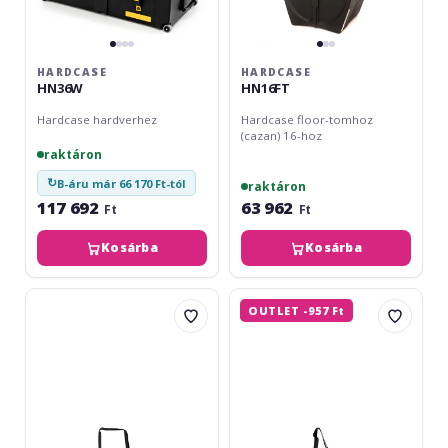
HARDCASE
HARDCASE
HN36W
HN16FT
Hardcase hardverhez
Hardcase floor-tomhoz
(cazan) 16-hoz
raktáron
↻
B-áru már 66 170 Ft-tól
raktáron
117 692
63 962
Ft
Ft
Kosárba
Kosárba
Gewa
Gewa
OUTLET -957 Ft
Premium
Premium
Floor
Cajon
Tom
14-
14