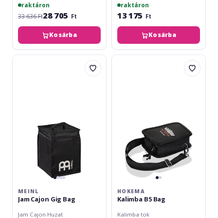
raktáron
raktáron
28 705
13 175
33 636 Ft
Ft
Ft
Kosárba
Kosárba
Meinl
Hokema
Jam
Kalimba
Cajon
B5
Gig
Bag
Bag
MEINL
HOKEMA
Jam Cajon Gig Bag
Kalimba B5 Bag
Jam Cajon Huzat
Kalimba tok