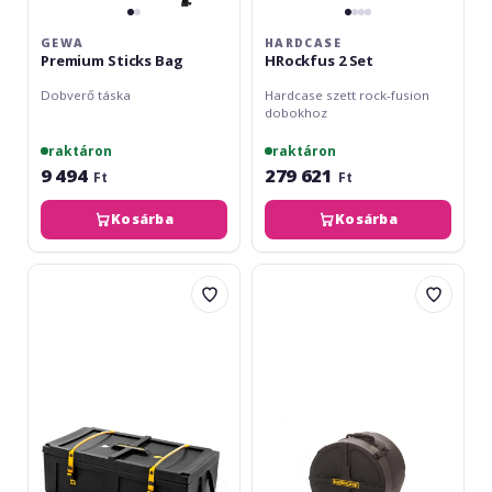
GEWA
HARDCASE
Premium Sticks Bag
HRockfus 2 Set
Dobverő táska
Hardcase szett rock-fusion
dobokhoz
raktáron
raktáron
9 494
279 621
Ft
Ft
Kosárba
Kosárba
Hardcase
Hardcase
HN36W
HN16FT