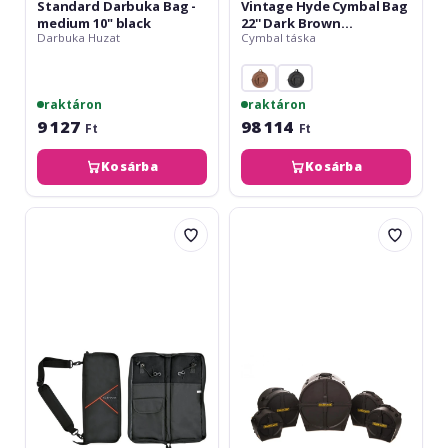
Standard Darbuka Bag -
Vintage Hyde Cymbal Bag
medium 10" black
22'' Dark Brown
Darbuka Huzat
Cymbal táska
MVHC22DB
raktáron
raktáron
9 127
98 114
Ft
Ft
Kosárba
Kosárba
Gewa
Hardcase
Premium
HRockfus
Sticks
2
Bag
Set