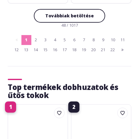
Továbbiak betöltése
48 / 1017
1
2
3
4
5
6
7
8
9
10
11
pagina
(current)
12
13
14
15
16
17
18
19
20
21
22
anterioara
pagina
urmatoa
Top termékek dobhuzatok és
űtős tokok
1
2
Basix
Gewa
Stick
Drumset
Bag
GigBag
Set
Premium
610