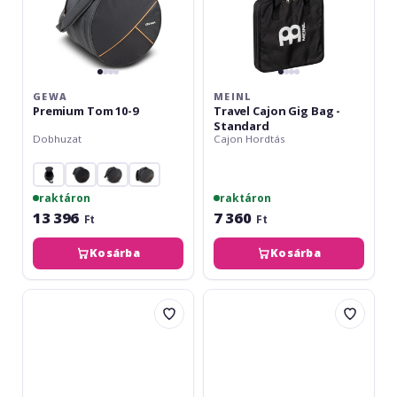
GEWA
MEINL
Premium Tom 10-9
Travel Cajon Gig Bag -
Standard
Dobhuzat
Cajon Hordtás
raktáron
raktáron
13 396
7 360
Ft
Ft
Kosárba
Kosárba
Hokema
Meinl
Kalimba
Pro
B7
Cymbal
and
Case
B9
Red
Bag
22''