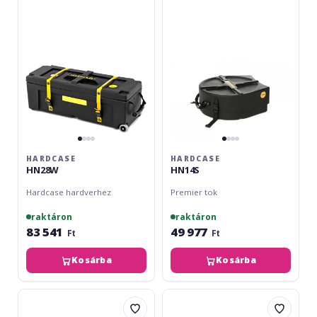
HARDCASE
HARDCASE
HN28W
HN14S
Hardcase hardverhez
Premier tok
raktáron
raktáron
83 541
49 977
Ft
Ft
Kosárba
Kosárba
Gewa
Meinl
Premium
Protection