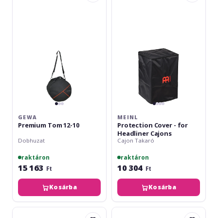
Tom
Cover
12-
-
10
for
Headliner
Cajons
GEWA
MEINL
Premium Tom 12-10
Protection Cover - for
Headliner Cajons
Dobhuzat
Cajon Takaró
raktáron
raktáron
15 163
10 304
Ft
Ft
Kosárba
Kosárba
Hokema
Hardcase