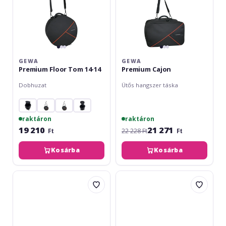
GEWA
GEWA
Premium Floor Tom 14-14
Premium Cajon
Dobhuzat
Ütős hangszer táska
raktáron
raktáron
19 210
21 271
Ft
22 228 Ft
Ft
Kosárba
Kosárba
Meinl
Hardcase
12"
HN12
Crystal
CYM24
Singing
Bowl
Sleeve