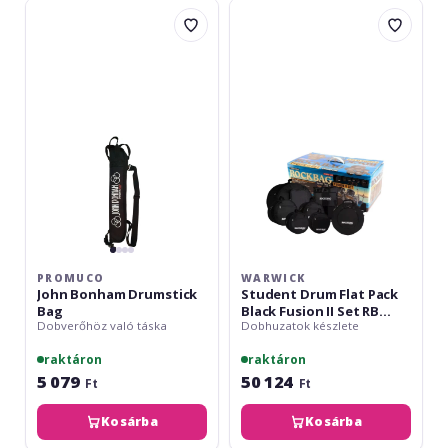
Promuco
Warwick
John
Student
Bonham
Drum
Drumstick
Flat
Bag
Pack
Black
Fusion
II
Set
RB
22902
B
PROMUCO
WARWICK
John Bonham Drumstick
Student Drum Flat Pack
Bag
Black Fusion II Set RB
Dobverőhöz való táska
Dobhuzatok készlete
22902 B
raktáron
raktáron
5 079
50 124
Ft
Ft
Kosárba
Kosárba