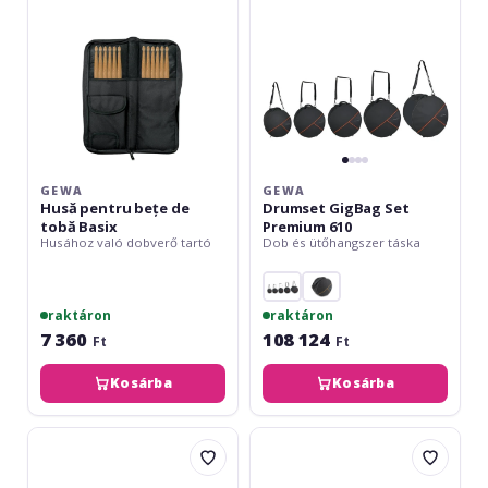
tobă
610
Basix
GEWA
GEWA
Husă pentru bețe de
Drumset GigBag Set
tobă Basix
Premium 610
Husához való dobverő tartó
Dob és ütőhangszer táska
raktáron
raktáron
7 360
108 124
Ft
Ft
Kosárba
Kosárba
Hardcase
Hardcase
HN28W
HN14S