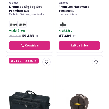
GEWA
GEWA
Drumset GigBag Set
Premium Hardware
Premium 620
110x30x30
Dob és ütőhangszer táska
Hardver táska
raktáron
raktáron
69 483
47 401
71 176 Ft
Ft
Ft
Kosárba
Kosárba
Gewa
Hardcase
OUTLET -2 576 Ft
SPS
HN12T
E