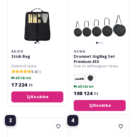
BASIX
GEWA
Stick Bag
Drumset GigBag Set
Premium 610
Dobverő táska
Dob és ütőhangszer táska
5.0
(1)
raktáron
17 224
Ft
raktáron
108 124
Ft
Kosárba
Kosárba
3
4
Hardcase
Sonor
HN9
SSB
CYM22