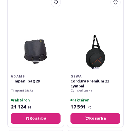
Timpani
Cordura
bag
Premium
29
22
Cymbal
ADAMS
GEWA
Timpani bag 29
Cordura Premium 22
Cymbal
Timpani táska
Cymbal táska
raktáron
raktáron
21 124
17 591
Ft
Ft
Kosárba
Kosárba