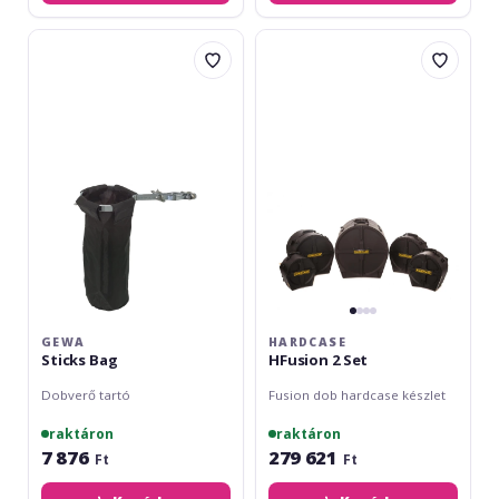
Gewa
Hardcase
Sticks
HFusion
Bag
2
Set
GEWA
HARDCASE
Sticks Bag
HFusion 2 Set
Dobverő tartó
Fusion dob hardcase készlet
raktáron
raktáron
7 876
279 621
Ft
Ft