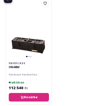
HN40W
HARDCASE
HN40W
Hardcase hardverhez
raktáron
112 540
Ft
Kosárba