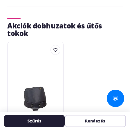
Akciók dobhuzatok és űtős
tokok
Adams
Timpani
bag
29
💬
Szűrés
Rendezés
ADAMS
Timpani bag 29