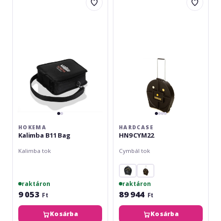
Kalimba
HN9
B11
CYM22
Bag
HOKEMA
HARDCASE
Kalimba B11 Bag
HN9 CYM22
Kalimba tok
Cymbál tok
raktáron
raktáron
9 053
89 944
Ft
Ft
Kosárba
Kosárba