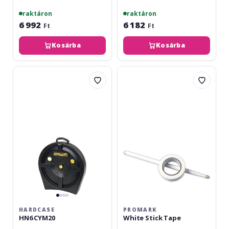
raktáron
raktáron
6 992
6 182
Ft
Ft
Kosárba
Kosárba
Hardcase
ProMark
HN6
White
CYM20
Stick
Tape
HARDCASE
PROMARK
HN6 CYM20
White Stick Tape