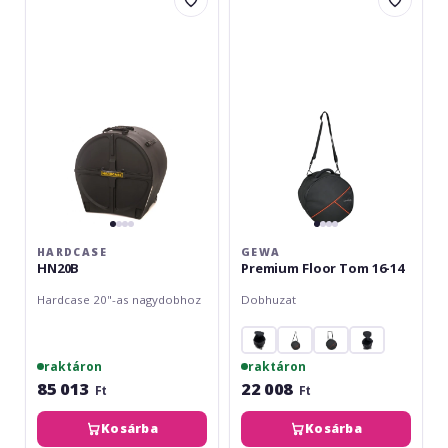
HN20B
Premium
Floor
Tom
16-
14
HARDCASE
GEWA
HN20B
Premium Floor Tom 16-14
Hardcase 20"-as nagydobhoz
Dobhuzat
raktáron
raktáron
85 013
22 008
Ft
Ft
Kosárba
Kosárba