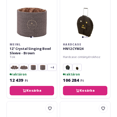
-
Brown
MEINL
HARDCASE
12" Crystal Singing Bowl
HN12 CYM24
Sleeve - Brown
Tok
Hardcase cintányérokhoz
+4
raktáron
raktáron
12 439
106 284
Ft
Ft
Kosárba
Kosárba
Gewa
Hardcase
Premium
HRockfus
PRO
3