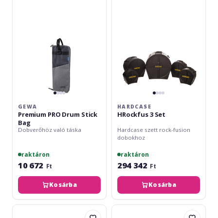
Drum
Set
Stick
Bag
GEWA
HARDCASE
Premium PRO Drum Stick
HRockfus 3 Set
Bag
Dobverőhöz való táska
Hardcase szett rock-fusion
dobokhoz
raktáron
raktáron
10 672
294 342
Ft
Ft
Kosárba
Kosárba
Hardcase
Gewa