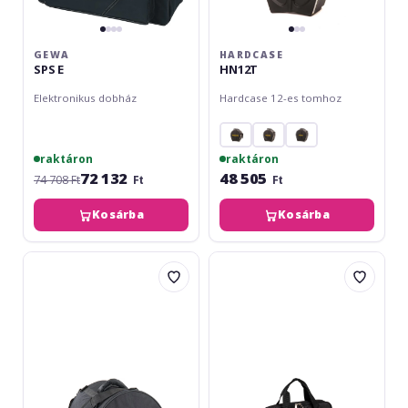
GEWA
HARDCASE
SPS E
HN12T
Elektronikus dobház
Hardcase 12-es tomhoz
raktáron
raktáron
72 132
48 505
74 708 Ft
Ft
Ft
Kosárba
Kosárba
Gewa
Meinl
Premium
Travel
Tom
Cajon
10-
Gig
9
Bag
-
Standard