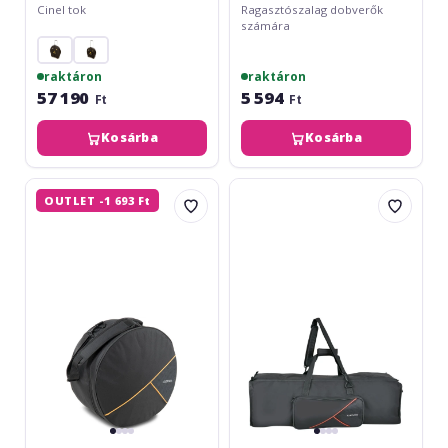
Cinel tok
Ragasztószalag dobverők
számára
raktáron
raktáron
57 190
5 594
Ft
Ft
Kosárba
Kosárba
Gewa
Gewa
OUTLET -1 693 Ft
Drumset
Premium
GigBag
Hardware
Set
110x30x30
Premium
620