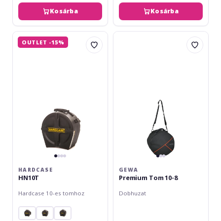
Kosárba
Kosárba
Hardcase
Gewa
OUTLET -15%
HN10T
Premium
Tom
10-
8
HARDCASE
GEWA
HN10T
Premium Tom 10-8
Hardcase 10-es tomhoz
Dobhuzat