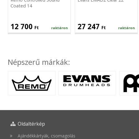
Coated 14
12 700
27 247
Ft
Ft
raktáron
raktáron
Népszerű márkák:
Oldaltérkép
Ajándékkártyák, csomagolás