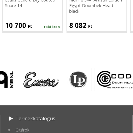
Head
Snare 14
Egypt Doumbek Head -
-
black
black
10 700
8 082
Ft
Ft
raktáron
Termékkatalógus
Gitárok