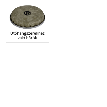
Ütőhangszerekhez
Ütőhangszerekhez
való
való
bőrök
bőrök
Ütőhangszerekhez
való bőrök