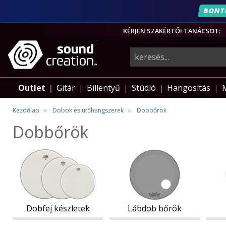
BONT
KÉRJEN SZAKÉRTŐI TANÁCSOT:
hangszerek,
pro-
Outlet
Gitár
Billentyű
Stúdió
Hangosítás
audio
Kezdőlap
Dobok és ütőhangszerek
Dobbőrök
Dobbőrök
felszerelés
Dobfej
Lábdob
Perg
Dobfej
Lábdob
Per
készletek
bőrök
bőrö
készletek
bőrök
bőr
Dobfej készletek
Lábdob bőrök