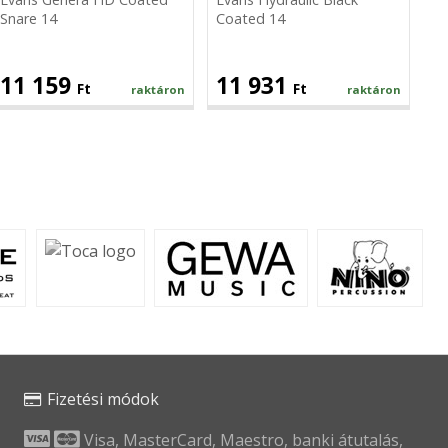
Snare 14
Coated 14
11 159
11 931
Ft
Ft
raktáron
raktáron
Fizetési módok
Visa, MasterCard, Maestro, banki átutalás,