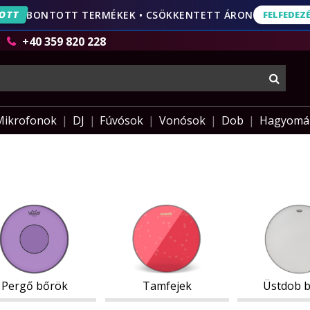
OTT
BONTOTT TERMÉKEK • CSÖKKENTETT ÁRON
FELFEDEZ
FELFEDEZÉS
AJÁNLA
+40 359 820 228
keres
Mikrofonok
DJ
Fúvósok
Vonósok
Dob
Hagyomá
ő
Tamfejek
Üstdob
gő
Tamfejek
Üstdob
k
bőrök
ök
bőrök
Pergő bőrök
Tamfejek
Üstdob 