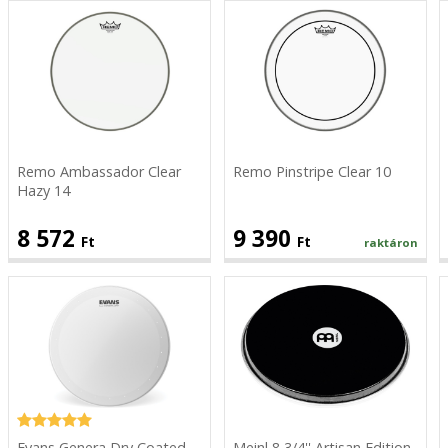
Remo
Remo
Ambassador
Pinstripe
Clear
Clear
Hazy
10
14
Remo Ambassador Clear
Remo Pinstripe Clear 10
Hazy 14
8 572
9 390
Ft
Ft
raktáron
Evans
Meinl
Genera
8
Dry
3/4''
Coated
Artisan
Snare
Edition
14
Egypt
Doumbek
Evans Genera Dry Coated
Meinl 8 3/4'' Artisan Edition