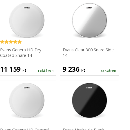
Evans
Evans
Genera
Clear
HD
300
Dry
Snare
Coated
Side
Snare
14
14
Evans Genera HD Dry
Evans Clear 300 Snare Side
Coated Snare 14
14
11 159
9 236
Ft
Ft
raktáron
raktáron
Evans
Evans
Genera
Hydraulic
HD
Black
Coated
Coated
Snare
14
14
Evans Genera HD Coated
Evans Hydraulic Black