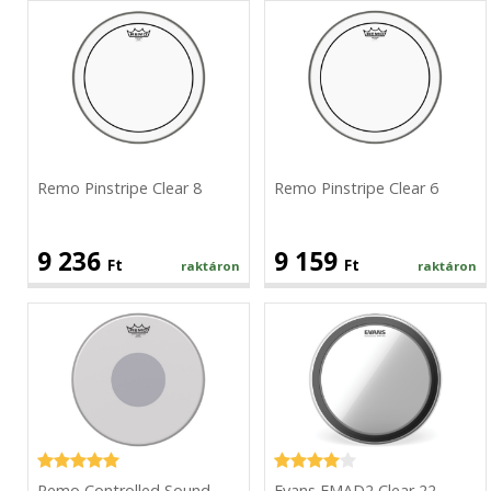
Remo
Remo
Pinstripe
Pinstripe
Clear
Clear
8
6
Remo Pinstripe Clear 8
Remo Pinstripe Clear 6
9 236
9 159
Ft
Ft
raktáron
raktáron
Remo
Evans
Controlled
EMAD2
Sound
Clear
Coated
22
14
Remo Controlled Sound
Evans EMAD2 Clear 22