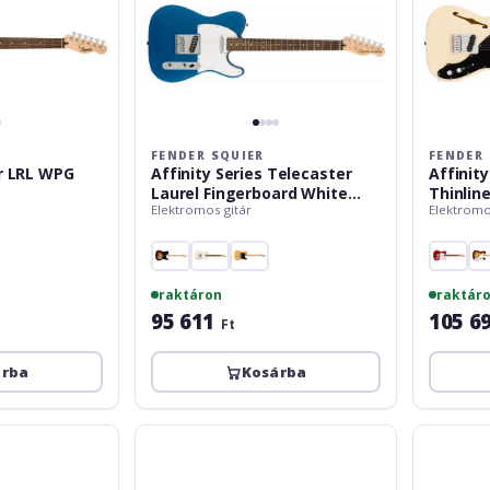
Placid
Blue
FENDER SQUIER
FENDER 
r LRL WPG
Affinity Series Telecaster
Affinit
Laurel Fingerboard White
Thinlin
Elektromos gitár
Elektromo
Pickguard Lake Placid Blue
raktáron
raktár
95 611
105 6
Ft
árba
Kosárba
Fender
Fender
Squier
Squier
FSR
Affinity