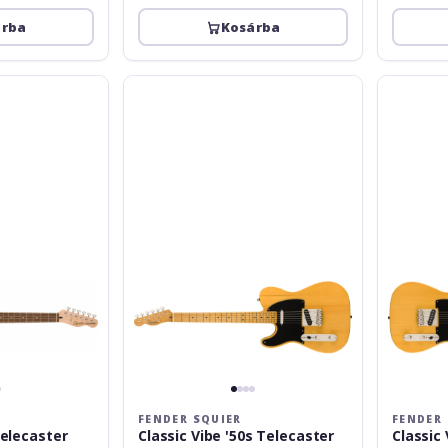
árba
Kosárba
Fender
Fender
Squier
Squier
Classic
Classic
Vibe
Vibe
'50s
Tele
Telecaster
50s
Left-
Butterscot
Handed
Blonde
Maple
Fingerboard
Butterscotch
Blonde
FENDER SQUIER
FENDER 
Telecaster
Classic Vibe '50s Telecaster
Classic 