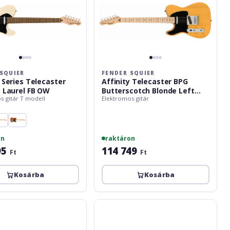
SQUIER
FENDER SQUIER
y Series Telecaster
Affinity Telecaster BPG
e Laurel FB OW
Butterscotch Blonde Left
s gitár T modell
Elektromos gitár
Hand
on
raktáron
95
114 749
Ft
Ft
Kosárba
Kosárba
Shergold
Telstar
Standard