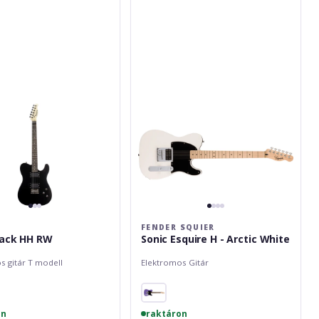
Squier
Sonic
Esquire
H
-
Arctic
White
FENDER SQUIER
lack HH RW
Sonic Esquire H - Arctic White
s gitár T modell
Elektromos Gitár
on
raktáron