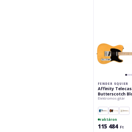
Telecaster
MN
BPG
Butterscotch
Blonde
FENDER SQUIER
Affinity Teleca
Butterscotch Bl
Elektromos gitár
raktáron
115 484
Ft