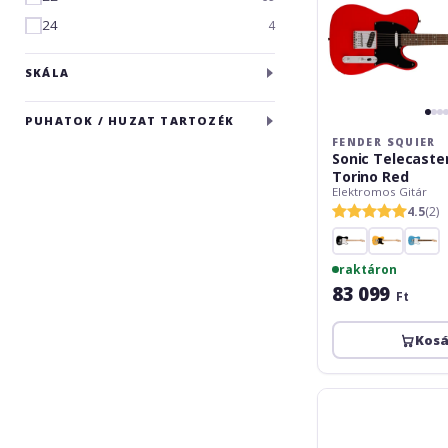
24
4
SKÁLA
PUHATOK / HUZAT TARTOZÉK
FENDER SQUIER
Sonic Telecaste
Torino Red
Elektromos Gitár
4.5
(2)
raktáron
83 099
Ft
Kos
Fender
Squier
Affinity