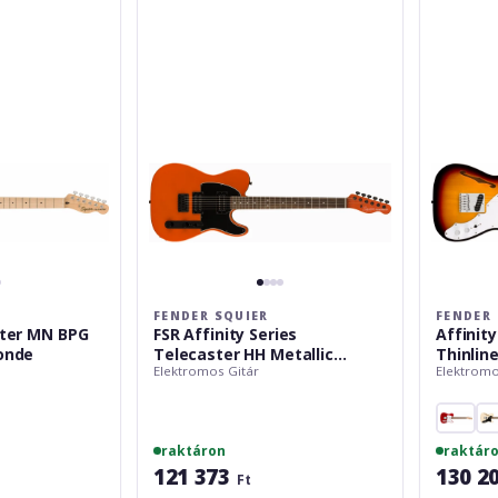
Affinity
Series
Series
Telecaster
Telecaster
Thinline
HH
MF
Metallic
3-
Orange
Color
Sunburst
FENDER SQUIER
FENDER 
ster MN BPG
FSR Affinity Series
Affinit
onde
Telecaster HH Metallic
Thinlin
Elektromos Gitár
Elektromo
Orange
raktáron
raktár
121 373
130 2
Ft