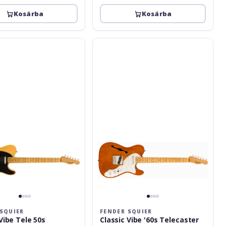
Kosárba
Kosárba
Fender
Squier
Classic
Vibe
'60s
Telecaster
ch
Thinline
Maple
Fingerboard
Natural
SQUIER
FENDER SQUIER
Vibe Tele 50s
Classic Vibe '60s Telecaster