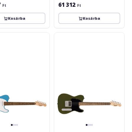
7
61 312
Ft
Ft
Kosárba
Kosárba
Fender
Squier
Esquire
H
Olive