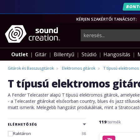
ÉVF
BONT
KÉRJEN SZAKÉRTŐI TANÁCSOT:
hangszerek,
pro-
Outlet
Gitár
Billentyű
Stúdió
Hangosítás
audio
Gitárok és Basszusgitárok
Elektromos gitárok
T típusú elektromos 
T típusú elektromos gitár
felszerelés
A Fender Telecaster alapú T típusú elektromos gitárok, amelyek
- a Telecaster gitárokat elsősorban country, blues és jazz stílus
miatt ismerik. Melegebb hangzást produkálnak, mint a Stratocast
119
termék
ELÉRHETŐSÉG
Raktáron
38
Fender
-7%