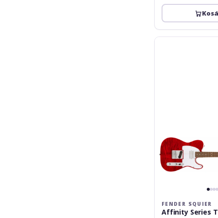
Kos
Fender
Squier
Affinity
Series
Telecaster
Crimson
Red
Transparent
FENDER SQUIER
Affinity Series 