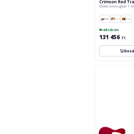
Crimson Red Tr
Elektromos gitár T m
raktáron
131 456
Ft
Kos
Fender
Squier
Classic
Vibe
Custom
Esquire
LRL
Candy
Apple
Red