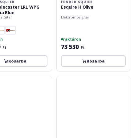
SQUIER
FENDER SQUIER
elecaster LRL WPG
Esquire H Olive
ia Blue
s Gitár
Elektromos gitár
on
raktáron
0
73 530
Ft
Ft
Kosárba
Kosárba
Fender
Squier
Affinity
Telecaster
BPG
Butterscotch
Blonde
Left
Hand