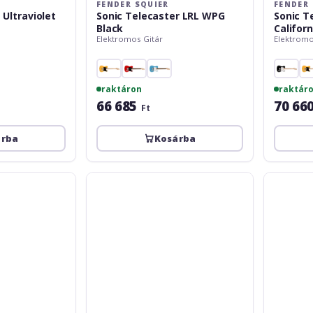
FENDER SQUIER
FENDER 
 Ultraviolet
Sonic Telecaster LRL WPG
Sonic T
Black
Californ
Elektromos Gitár
Elektromo
raktáron
raktár
66 685
70 66
Ft
árba
Kosárba
Fender
Fender
Squier
Squier
Affinity
Affinity
Series
Series
Telecaster
Telecaster
Laurel
Thinline
Fingerboard
Laurel
White
FB
Pickguard
OW
Lake