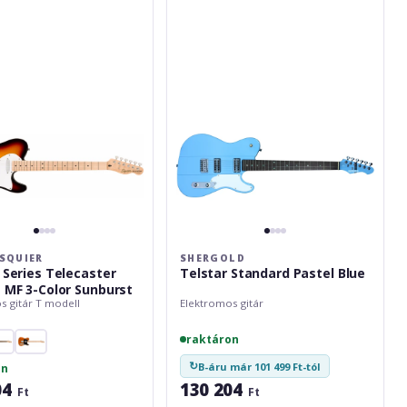
Pastel
Blue
SQUIER
SHERGOLD
y Series Telecaster
Telstar Standard Pastel Blue
e MF 3-Color Sunburst
s gitár T modell
Elektromos gitár
raktáron
↻
B-áru már 101 499 Ft-tól
on
04
130 204
Ft
Ft