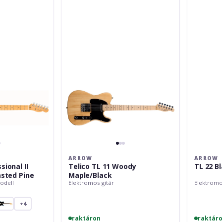
Telico
TL
TL
22
11
Black
Woody
HH
Maple/Black
RW
ARROW
ARROW
ional II
Telico TL 11 Woody
TL 22 B
asted Pine
Maple/Black
odell
Elektromos gitár
Elektromo
+4
raktáron
raktár