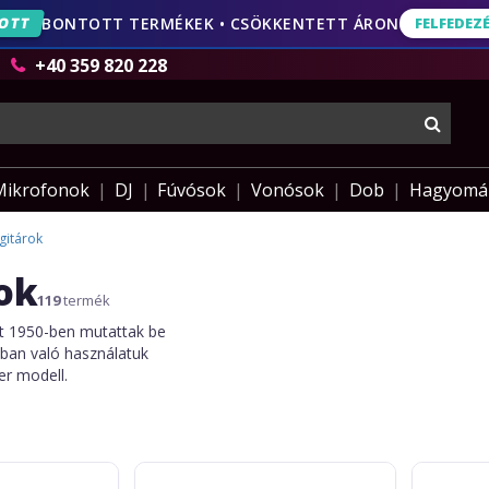
ORDULÓ
20 ÉVE VELED • AKÁR 49% KEDVEZMÉNY
FELFEDEZÉS
OTT
BONTOTT TERMÉKEK • CSÖKKENTETT ÁRON
FELFEDEZ
AJÁNLA
+40 359 820 228
keres
Mikrofonok
DJ
Fúvósok
Vonósok
Dob
Hagyomá
gitárok
ok
119
termék
et 1950-ben mutattak be
okban való használatuk
er modell.
Arrow
Arrow