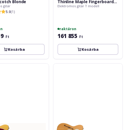
cotch Blonde
Thinline Maple Fingerboard
s gitár
Elektromos gitár T modell
Natural
5.0
(1)
on
raktáron
39
161 855
Ft
Ft
Kosárba
Kosárba
Fender
Squier
Classic
Vibe
'70s
Telecaster
Thinline
Maple
Fingerboard
Natural