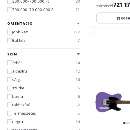
300 000–700 000 Ft
30
721 1
772 030 Ft
700 000–70 000 000 Ft
21
Kos
ORIENTÁCIÓ
Jobb kéz
112
Fender
Bal kéz
Squier
7
Sonic
Esquire
SZÍN
H
fehér
14
-
Ultraviolet
albastru
12
sárga
16
szürke
6
barna
6
többszínű
2
Természetes
5
negru
14