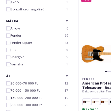
American
Akció
1
Professional
Bontott csomagolású
1
II
Telecaster
-
MÁRKA
Roasted
Arrow
6
Pine
Fender
69
Fender Squier
33
LTD
5
Shergold
5
Yamaha
1
ÁR
FENDER
American Profess
30 000–70 000 Ft
12
Telecaster - Ro
70 000–150 000 Ft
17
Elektromos gitár T m
150 000–200 000 Ft
19
200 000–300 000 Ft
20
raktáron