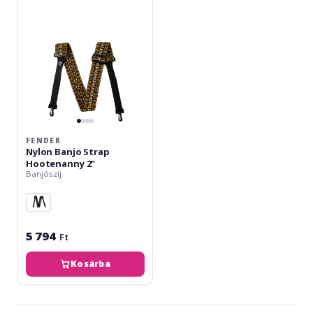
Hootenanny
2"
FENDER
Nylon Banjo Strap
Hootenanny 2"
Banjószíj
5 794
Ft
Kosárba