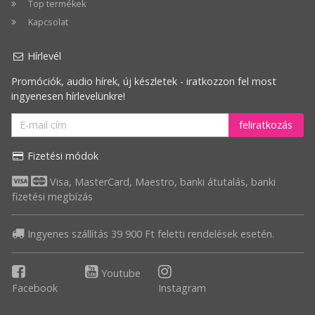
Ár
Top termékek
szerint
Kapcsolat
csökkenő
Hírlevél
Legnagyobb
Promóciók, audio hírek, új készletek - iratkozzon fel most
akció
ingyenesen hírlevelünkre!
feliratkozás
Fizetési módok
Visa, MasterCard, Maestro, banki átutalás, banki
fizetési megbízás
Ingyenes szállítás 39 900 Ft feletti rendelések esetén.
Youtube
Facebook
Instagram