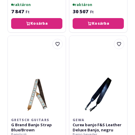
raktáron
raktáron
7 847
30 507
Ft
Ft
Kosárba
Kosárba
Gretsch
Gewa
Guitars
Curea
G
banjo
Brand
F&S
Banjo
Leather
Strap
Deluxe
Blue/Brown
Banjo,
negru
GRETSCH GUITARS
GEWA
G Brand Banjo Strap
Curea banjo F&S Leather
Blue/Brown
Deluxe Banjo, negru
Banjószíj
Banjo heveder