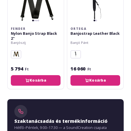
FENDER
ORTEGA
Nylon Banjo Strap Black
Banjostrap Leather Black
2"
Banjószíj
Banjó Pánt
5 794
16 060
Ft
Ft
Kosárba
Kosárba
Szaktanácsadás és termékinformáció
Hétfő–Péntek, 9:00–17:30 — a SoundCreation csapata