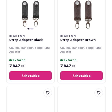
RIGHTON
RIGHTON
Strap Adapter Black
Strap Adapter Brown
Ukulele/Mandolin/Banjo Pánt
Ukulele/Mandolin/Banjo Pánt
Adapter
Adapter
raktáron
raktáron
7 847
7 847
Ft
Ft
Kosárba
Kosárba
Gretsch
Gewa
Guitars
Curea
G
banjo
Brand
F&S
Banjo
Leather