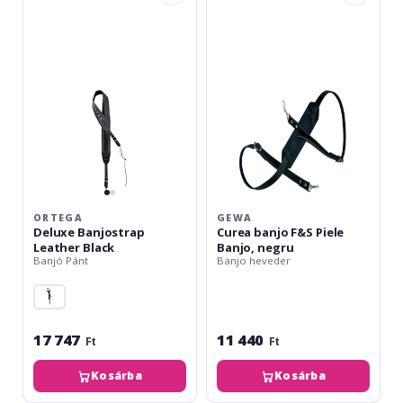
Banjostrap
banjo
Leather
F&S
Black
Piele
Banjo,
negru
ORTEGA
GEWA
Deluxe Banjostrap
Curea banjo F&S Piele
Leather Black
Banjo, negru
Banjó Pánt
Banjo heveder
17 747
11 440
Ft
Ft
Kosárba
Kosárba