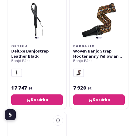
and
Brown
ORTEGA
DADDARIO
Deluxe Banjostrap
Woven Banjo Strap
Leather Black
Hootenanny Yellow and
Banjó Pánt
Banjo Pánt
Brown
17 747
7 920
Ft
Ft
Kosárba
Kosárba
5
Fender
Nylon
Banjo
Strap