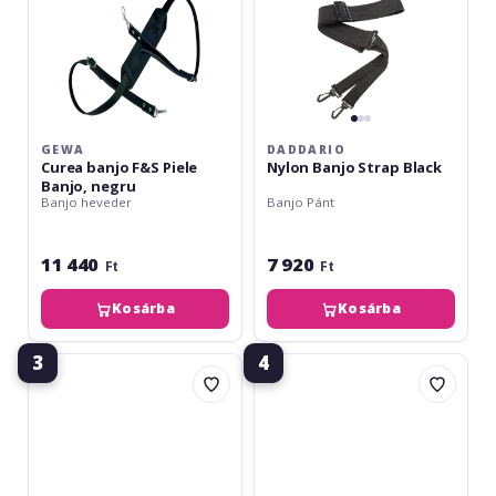
GEWA
DADDARIO
Curea banjo F&S Piele
Nylon Banjo Strap Black
Banjo, negru
Banjo heveder
Banjo Pánt
11 440
7 920
Ft
Ft
Kosárba
Kosárba
3
4
Ortega
Daddario
Deluxe
Woven
Banjostrap
Banjo
Leather
Strap
Black
Hootenanny
Yellow