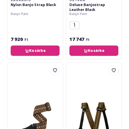
Nylon Banjo Strap Black
Deluxe Banjostrap
Leather Black
Banjo Pánt
Banjó Pánt
7 920
17 747
Ft
Ft
Kosárba
Kosárba
Daddario
Fender
Woven
Nylon
Banjo
Banjo
Strap
Strap
Hootenanny
Hootenanny
Yellow
2"
and
Brown