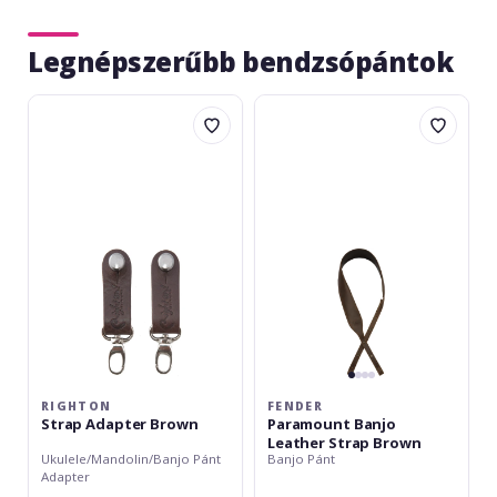
Legnépszerűbb bendzsópántok
RightOn
Fender
Strap
Paramount
Adapter
Banjo
Brown
Leather
Strap
Brown
RIGHTON
FENDER
Strap Adapter Brown
Paramount Banjo
Leather Strap Brown
Ukulele/Mandolin/Banjo Pánt
Banjo Pánt
Adapter