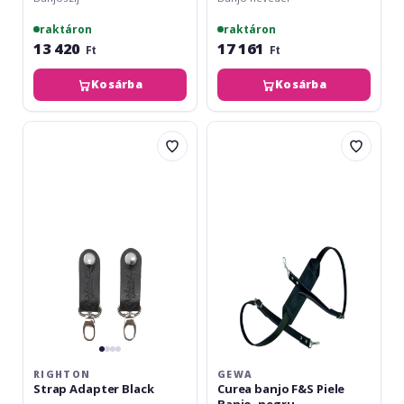
raktáron
raktáron
13 420
17 161
Ft
Ft
Kosárba
Kosárba
RightOn
Gewa
Strap
Curea
Adapter
banjo
Black
F&S
Piele
Banjo,
negru
RIGHTON
GEWA
Strap Adapter Black
Curea banjo F&S Piele