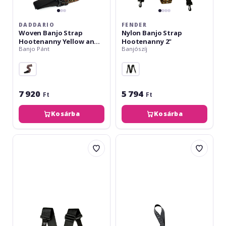
DADDARIO
FENDER
Woven Banjo Strap
Nylon Banjo Strap
Hootenanny Yellow and
Hootenanny 2"
Banjo Pánt
Banjószíj
Brown
7 920
5 794
Ft
Ft
Kosárba
Kosárba
Fender
Ortega
Nylon
Banjostrap
Banjo
Leather
Strap
Black
Black
2"