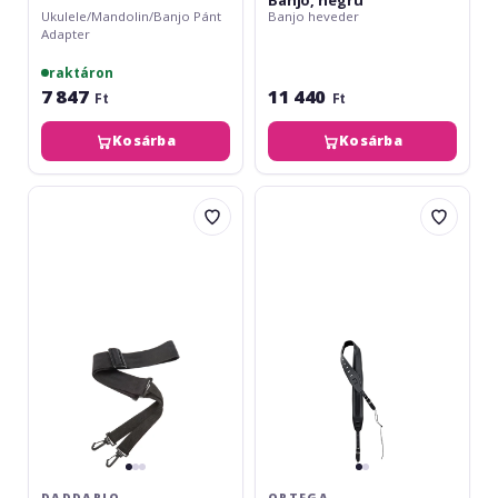
Banjo, negru
Ukulele/Mandolin/Banjo Pánt
Banjo heveder
Adapter
raktáron
7 847
11 440
Ft
Ft
Kosárba
Kosárba
Daddario
Ortega
Nylon
Deluxe
Banjo
Banjostrap
Strap
Leather
Black
Black
DADDARIO
ORTEGA