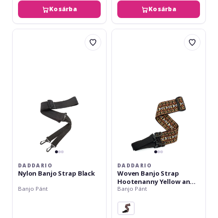
Kosárba
Kosárba
Daddario
Daddario
Nylon
Woven
Banjo
Banjo
Strap
Strap
Black
Hootenanny
Yellow
and
Brown
DADDARIO
DADDARIO
Nylon Banjo Strap Black
Woven Banjo Strap
Hootenanny Yellow and
Banjo Pánt
Banjo Pánt
Brown