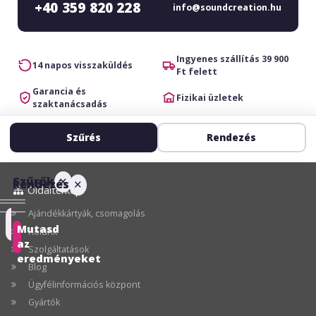
+40 359 820 228
info@soundcreation.hu
Ingyenes szállítás 39 900
14 napos visszaküldés
Ft felett
Garancia és
Fizikai üzletek
szaktanácsadás
Szűrés
Rendezés
Szűrők
✕
Rendezés
✕
Oldaltérkép
Ajándékkártyák, csomagolás
Ajánlott
Mutasd
Rólunk
az
Szolgáltatások
Ár
eredményeket
Blog
szerint
Ügyfélinformációs központ
növekvő
Gyártók