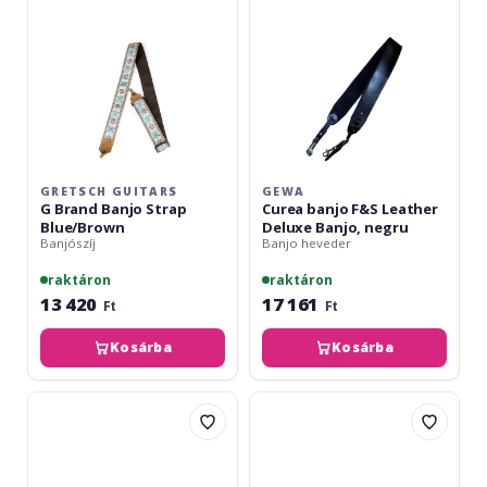
Strap
Deluxe
Blue/Brown
Banjo,
negru
GRETSCH GUITARS
GEWA
G Brand Banjo Strap
Curea banjo F&S Leather
Blue/Brown
Deluxe Banjo, negru
Banjószíj
Banjo heveder
raktáron
raktáron
13 420
17 161
Ft
Ft
Kosárba
Kosárba
Fender
Ortega
Paramount
Banjostrap
Banjo
Leather
Leather
Black