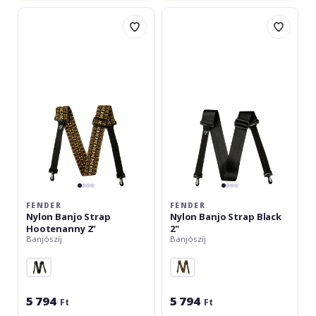
Fender
Fender
Nylon
Nylon
Banjo
Banjo
Strap
Strap
Hootenanny
Black
2"
2"
FENDER
FENDER
Nylon Banjo Strap
Nylon Banjo Strap Black
Hootenanny 2"
2"
Banjószíj
Banjószíj
5 794
5 794
Ft
Ft