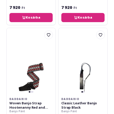
7 920
7 920
Ft
Ft
Kosárba
Kosárba
Daddario
Daddario
Woven
Classic
Banjo
Leather
Strap
Banjo
Hootenanny
Strap
Red
Black
and
Silver
DADDARIO
DADDARIO
Woven Banjo Strap
Classic Leather Banjo
Hootenanny Red and
Strap Black
Banjo Pánt
Banjo Pánt
Silver