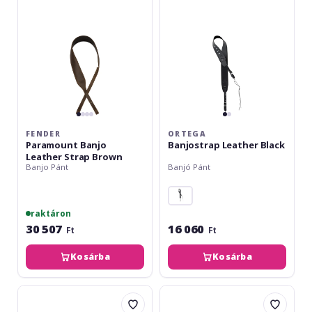
Strap
Brown
FENDER
ORTEGA
Paramount Banjo
Banjostrap Leather Black
Leather Strap Brown
Banjo Pánt
Banjó Pánt
raktáron
30 507
16 060
Ft
Ft
Kosárba
Kosárba
Ortega
Gewa
Deluxe
Curea