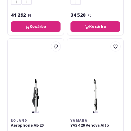
41 292
34 520
Ft
Ft
Kosárba
Kosárba
Roland
Yamaha
Aerophone
YVS-
AE-
120
20
Venova
Alto
ROLAND
YAMAHA
Aerophone AE-20
YVS-120 Venova Alto