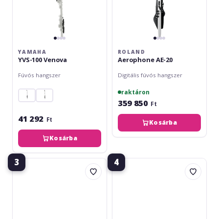
YAMAHA
ROLAND
YVS-100 Venova
Aerophone AE-20
Fúvós hangszer
Digitális fúvós hangszer
raktáron
359 850
Ft
41 292
Ft
Kosárba
Kosárba
3
4
Roland
Yamaha
Aerophone
YVS-
GO
120
AE-
Venova
05
Alto