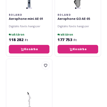
ROLAND
ROLAND
Aerophone mini AE-01
Aerophone GO AE-05
Digitális fúvós hangszer
Digitális fúvós hangszer
raktáron
raktáron
118 282
177 753
Ft
Ft
Kosárba
Kosárba
Yamaha
YVS-
140
Venova