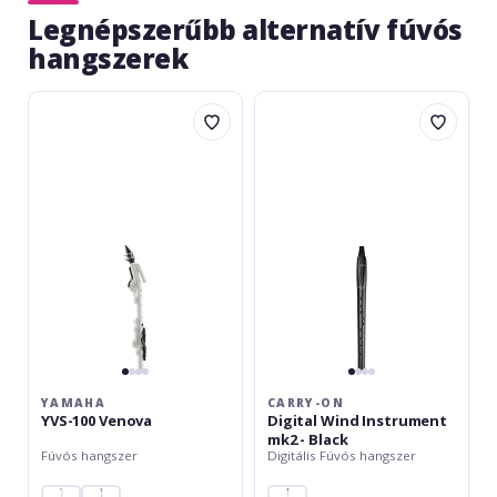
Legnépszerűbb alternatív fúvós
hangszerek
Yamaha
Carry-
YVS-
On
100
Digital
Venova
Wind
Instrument
mk2
-
Black
YAMAHA
CARRY-ON
YVS-100 Venova
Digital Wind Instrument
mk2 - Black
Fúvós hangszer
Digitális Fúvós hangszer