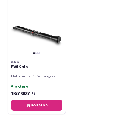
AKAI
EWI Solo
Elektromos fúvós hangszer
raktáron
167 007
Ft
Kosárba