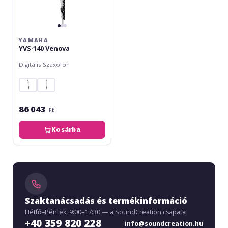
YAMAHA
YVS-140 Venova
Digitális Szaxofon
86 043
Ft
Kosárba
Szaktanácsadás és termékinformáció
Hétfő–Péntek, 9:00–17:30 — a SoundCreation csapata
+40 359 820 228
info@soundcreation.hu