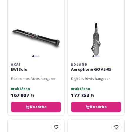
AE-
05
AKAI
ROLAND
EWI Solo
Aerophone GO AE-05
Elektromos fúvós hangszer
Digitális fúvós hangszer
raktáron
raktáron
167 007
177 753
Ft
Ft
Kosárba
Kosárba
Roland
Carry-
Aerophone
On