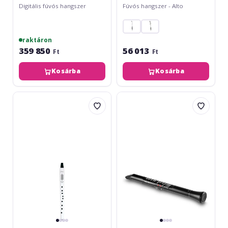
Digitális fúvós hangszer
Fúvós hangszer - Alto
raktáron
359 850
56 013
Ft
Ft
Kosárba
Kosárba
Carry-
Akai
On
EWI
Digital
Solo
Wind
Instrument
mk2
-
White