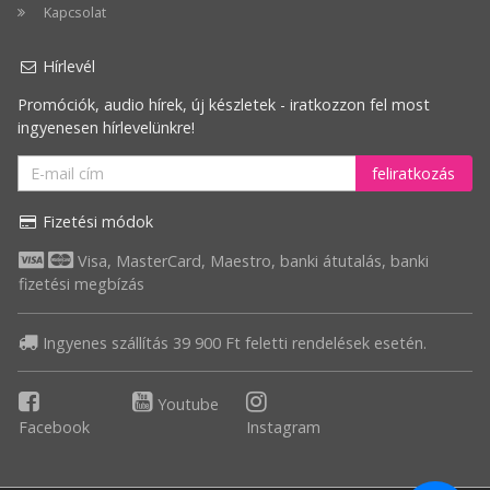
szerint
Kapcsolat
csökkenő
Hírlevél
Legnagyobb
Promóciók, audio hírek, új készletek - iratkozzon fel most
akció
ingyenesen hírlevelünkre!
feliratkozás
Fizetési módok
Visa, MasterCard, Maestro, banki átutalás, banki
fizetési megbízás
Ingyenes szállítás 39 900 Ft feletti rendelések esetén.
Youtube
Facebook
Instagram