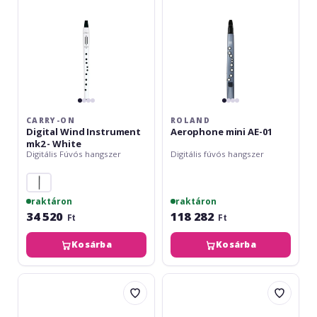
-
White
CARRY-ON
ROLAND
Digital Wind Instrument
Aerophone mini AE-01
mk2 - White
Digitális Fúvós hangszer
Digitális fúvós hangszer
raktáron
raktáron
34 520
118 282
Ft
Ft
Kosárba
Kosárba
Akai
Roland
EWI
Aerophone
Solo
GO