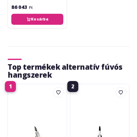
86 043
Ft
Kosárba
Top termékek alternatív fúvós
hangszerek
1
2
Yamaha
Roland
YVS-
Aerophone
100
AE-
Venova
20