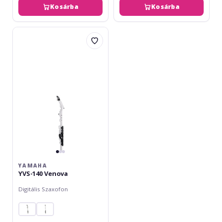
Kosárba
Kosárba
Yamaha
YVS-
140
Venova
YAMAHA
YVS-140 Venova
Digitális Szaxofon