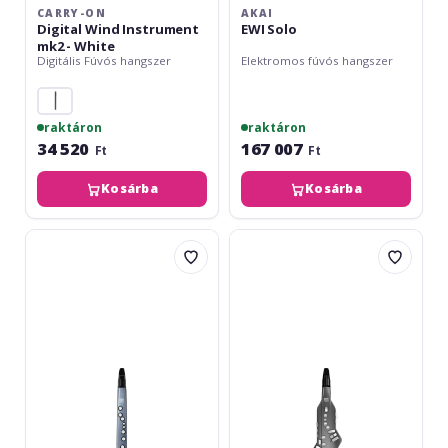
CARRY-ON
AKAI
Digital Wind Instrument
EWI Solo
mk2 - White
Digitális Fúvós hangszer
Elektromos fúvós hangszer
raktáron
raktáron
34 520
167 007
Ft
Ft
Kosárba
Kosárba
Roland
Roland
Aerophone
Aerophone
mini
GO
AE-
AE-
01
05