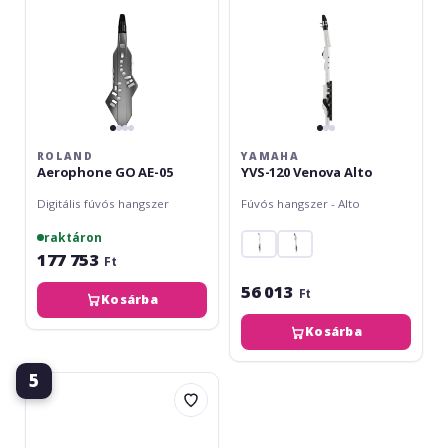
ROLAND
YAMAHA
Aerophone GO AE-05
YVS-120 Venova Alto
Digitális fúvós hangszer
Fúvós hangszer - Alto
raktáron
177 753
Ft
56 013
Ft
Kosárba
Kosárba
5
Akai
EWI
Solo