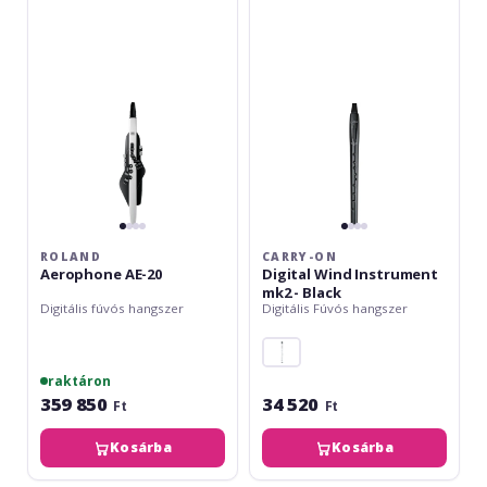
AE-
Digital
20
Wind
Instrument
mk2
-
Black
ROLAND
CARRY-ON
Aerophone AE-20
Digital Wind Instrument
mk2 - Black
Digitális fúvós hangszer
Digitális Fúvós hangszer
raktáron
359 850
34 520
Ft
Ft
Kosárba
Kosárba