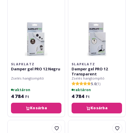
PRO
PRO
12
12
Negru
Transparent
SLAPKLATZ
SLAPKLATZ
Damper gel PRO 12 Negru
Damper gel PRO 12
Transparent
Zselés hangtompító
Zselés hangtompító
5.0
(1)
raktáron
raktáron
4 784
4 784
Ft
Ft
Kosárba
Kosárba
SlapKlatz
Evans
Damper
AF