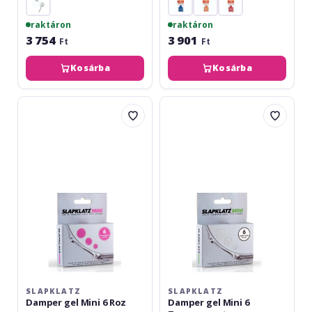
raktáron
raktáron
3 754
3 901
Ft
Ft
Kosárba
Kosárba
SlapKlatz
SlapKlatz
Damper
Damper
gel
gel
Mini
Mini
6
6
Roz
Transparent
SLAPKLATZ
SLAPKLATZ
Damper gel Mini 6 Roz
Damper gel Mini 6