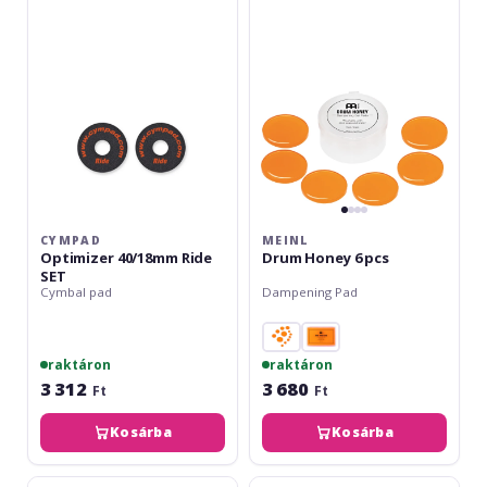
Ride
6
SET
pcs
CYMPAD
MEINL
Optimizer 40/18mm Ride
Drum Honey 6 pcs
SET
Cymbal pad
Dampening Pad
raktáron
raktáron
3 312
3 680
Ft
Ft
Kosárba
Kosárba
Meinl
Evans