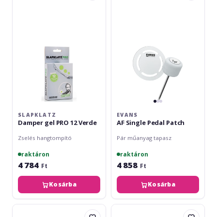
gel
Single
PRO
Pedal
12
Patch
Verde
SLAPKLATZ
EVANS
Damper gel PRO 12 Verde
AF Single Pedal Patch
Zselés hangtompító
Pár műanyag tapasz
raktáron
raktáron
4 784
4 858
Ft
Ft
Kosárba
Kosárba
Meinl
Evans