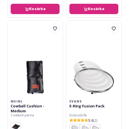
Kosárba
Kosárba
Meinl
Evans
Cowbell
E-
Cushion
Ring
-
Fusion
Medium&#10;
Pack
MEINL
EVANS
Cowbell Cushion -
E-Ring Fusion Pack
Medium
Cowbell párna
Dobszűrők
5.0
(2)