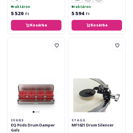
raktáron
raktáron
5 520
5 594
Ft
Ft
Kosárba
Kosárba
Evans
Stagg
EQ
MF1621
Pods
Drum
Drum
Silencer
Damper
Gels
EVANS
STAGG
EQ Pods Drum Damper
MF1621 Drum Silencer
Gels