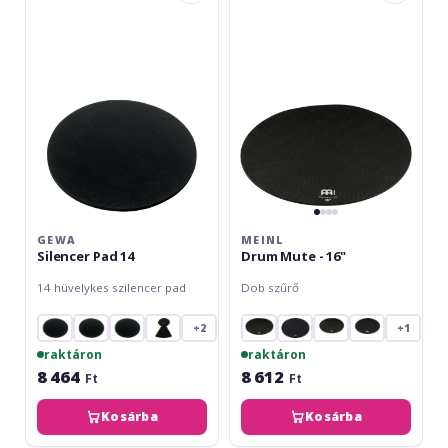
Pad
Mute
14
-
16"
GEWA
MEINL
Silencer Pad 14
Drum Mute - 16"
14 hüvelykes szilencer pad
Dob szűrő
+2
+1
raktáron
raktáron
8 464
8 612
Ft
Ft
Kosárba
Kosárba