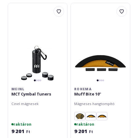
Meinl
Rohema
MCT
Muff
Cymbal
Bite
Tuners
10''
MEINL
ROHEMA
MCT Cymbal Tuners
Muff Bite 10''
Cinel mágnesek
Mágneses hangtompító
raktáron
raktáron
9 201
9 201
Ft
Ft