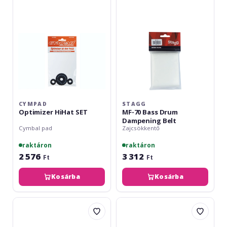
Drum
Dampening
Belt
CYMPAD
STAGG
Optimizer HiHat SET
MF-70 Bass Drum
Dampening Belt
Cymbal pad
Zajcsökkentő
raktáron
raktáron
2 576
3 312
Ft
Ft
Kosárba
Kosárba
Cympad
Meinl
Optimizer
Drum
40/18mm
Honey