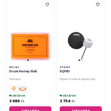
Drum
EQPB1
Honey
Slab
MEINL
EVANS
Drum Honey Slab
EQPB1
Párnázó
Nylon Cordura tapasz pár
raktáron
raktáron
3 680
3 754
Ft
Ft
Kosárba
Kosárba