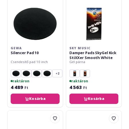
StiXXer
Smooth
White
GEWA
SKY MUSIC
Silencer Pad 10
Damper Pads SkyGel Kick
StiXXer Smooth White
Csendesítő pad 10 inch
Gél párna
+2
raktáron
raktáron
4 489
4 563
Ft
Ft
Kosárba
Kosárba
SlapKlatz
SlapKlatz
Damper
Damper
gel
gel