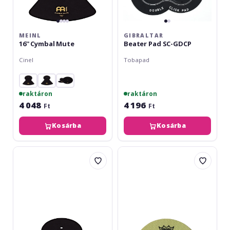
MEINL
GIBRALTAR
16'' Cymbal Mute
Beater Pad SC-GDCP
Cinel
Tobapad
raktáron
raktáron
4 048
4 196
Ft
Ft
Kosárba
Kosárba
Meinl
Remo
18''
Falam
Cymbal
Slam
Mute
2.5