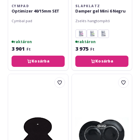
CYMPAD
SLAPKLATZ
Optimizer 40/15mm SET
Damper gel Mini 6 Negru
Cymbal pad
Zselés hangtompító
raktáron
raktáron
3 901
3 975
Ft
Ft
Kosárba
Kosárba
Meinl
Gibraltar
16''
Beater
Cymbal
Pad
Mute
SC-
GDCP