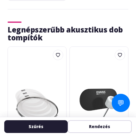
Legnépszerűbb akusztikus dob
tompítók
Evans
Evans
E-
EQPB2
Ring
Fusion
Pack
💬
Szűrés
Rendezés
EVANS
EVANS