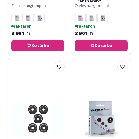
Transparent
Zselés hangtompító
Zselés hangtompító
raktáron
raktáron
3 901
3 901
Ft
Ft
Kosárba
Kosárba
Cympad
SlapKlatz
Optimizer
Damper
40/15mm
gel
SET
Mini
6
Negru