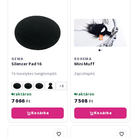
GEWA
ROHEMA
Silencer Pad 16
Mini Muff
16 hüvelykes hangtompító
Zajcsillapító
+2
raktáron
raktáron
7 066
7 508
Ft
Ft
Kosárba
Kosárba
Gewa
Meinl
Silencer
Drum