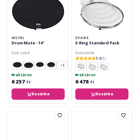
MEINL
EVANS
Drum Mute - 14"
E-Ring Standard Pack
Dob szűrő
Dobszűrők
5.0
(1)
+1
raktáron
raktáron
6 257
6 478
Ft
Ft
Kosárba
Kosárba
Stagg
Remo
CGC-
Falam
03
Slam
BK
4''
Gel
simplu