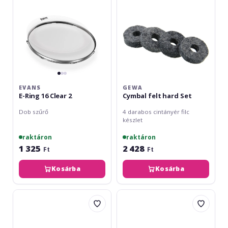
2
EVANS
GEWA
E-Ring 16 Clear 2
Cymbal felt hard Set
Dob szűrő
4 darabos cintányér filc
készlet
raktáron
raktáron
1 325
2 428
Ft
Ft
Kosárba
Kosárba
Cympad
Stagg
Optimizer
MF-
HiHat
70
SET
Bass