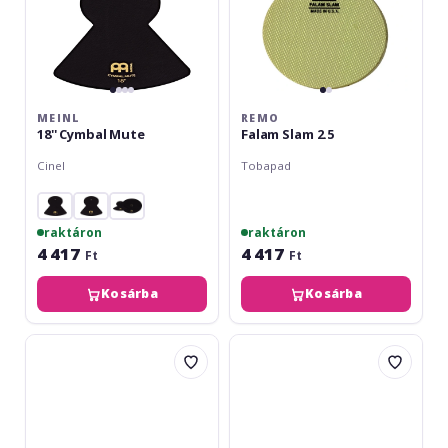
MEINL
REMO
18'' Cymbal Mute
Falam Slam 2.5
Cinel
Tobapad
raktáron
raktáron
4 417
4 417
Ft
Ft
Kosárba
Kosárba
Gewa
SKY
Silencer
Music
Pad
Damper
10
Pads
SkyGel
Kick