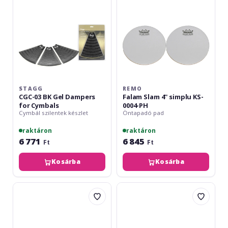
Dampers
KS-
for
0004-
Cymbals
PH
STAGG
REMO
CGC-03 BK Gel Dampers
Falam Slam 4'' simplu KS-
for Cymbals
0004-PH
Cymbál szilentek készlet
Öntapadó pad
raktáron
raktáron
6 771
6 845
Ft
Ft
Kosárba
Kosárba
Gewa
Rohema
Silencer
Mini
Pad
Muff
16