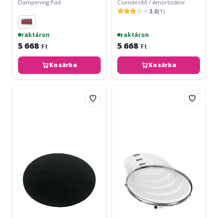
Dampening Pad
Csendesítő / Amortizátor
3.0
(1)
raktáron
raktáron
5 668
5 668
Ft
Ft
Kosárba
Kosárba
Gewa
Evans
Silencer
E-
Pad
Ring
13
Pack
Rock