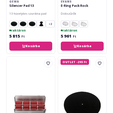
GEWA
EVANS
Silencer Pad 13
E-Ring Pack Rock
13 hüvelykes szurdina pad
Dobszűrők
+2
raktáron
raktáron
5 815
5 961
Ft
Ft
Kosárba
Kosárba
Evans
Gewa
OUTLET -295 Ft
Mini
Silencer
EQ
Pad
Pods
HiHat
Drum
Damper
Gels
EQPODSMINI