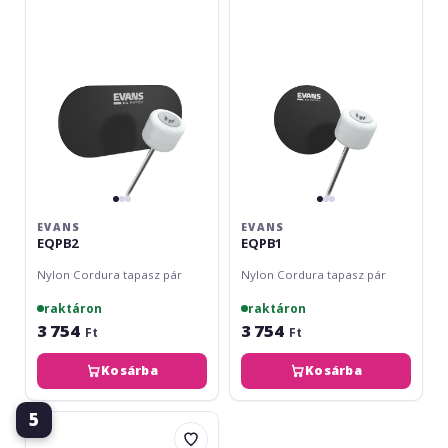
EVANS
EVANS
EQPB2
EQPB1
Nylon Cordura tapasz pár
Nylon Cordura tapasz pár
raktáron
raktáron
3 754
3 754
Ft
Ft
Kosárba
Kosárba
5
Evans
EQ