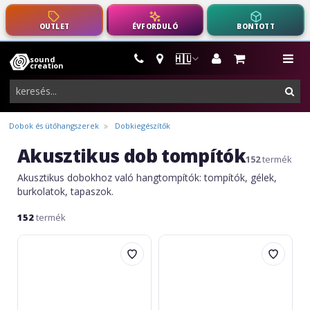
OUTLET
ÉVFORDULÓ
BONTOTT
🇭🇺
sound
hangszerek,
me
creation
pro-
ker
audio
felszerelés
Dobok és ütőhangszerek
Dobkiegészítők
Akusztikus dob tompítók
152
termék
Akusztikus dobokhoz való hangtompítók: tompítók, gélek,
burkolatok, tapaszok.
152
termék
Evans
Gewa
E-
Cymbal
Ring
felt
16
hard
Clear
Set