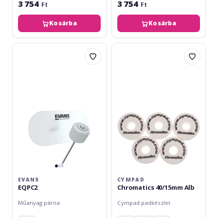
3 754
3 754
Ft
Ft
Kosárba
Kosárba
Evans
Cympad
EQPC2
Chromatics
40/15mm
Alb
EVANS
CYMPAD
EQPC2
Chromatics 40/15mm Alb
Műanyag párna
Cympad padkészlet