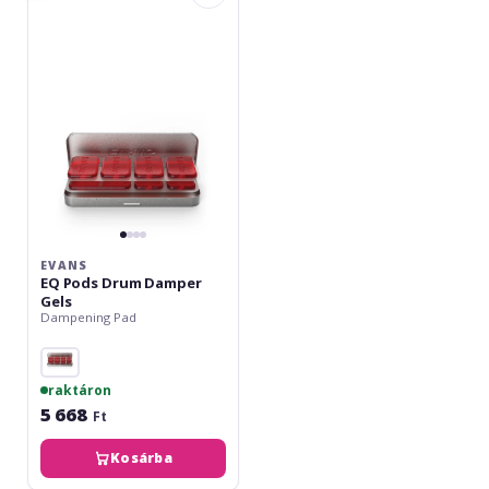
Pods
Drum
Damper
Gels
EVANS
EQ Pods Drum Damper
Gels
Dampening Pad
raktáron
5 668
Ft
Kosárba