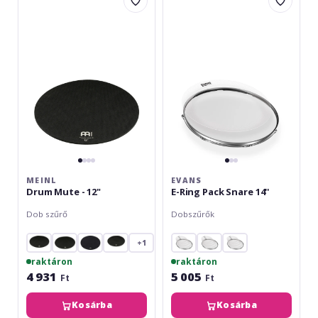
Drum
E-
Mute
Ring
-
Pack
12"
Snare
14''
MEINL
EVANS
Drum Mute - 12"
E-Ring Pack Snare 14''
Dob szűrő
Dobszűrők
+1
raktáron
raktáron
4 931
5 005
Ft
Ft
Kosárba
Kosárba