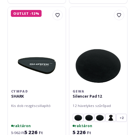
Cympad
Gewa
OUTLET -12%
SHARK
Silencer
Pad
12
CYMPAD
GEWA
SHARK
Silencer Pad 12
Kis dob rezgéscsillapító
12 hüvelykes szűrőpad
+2
raktáron
raktáron
5 226
5 226
5 962 Ft
Ft
Ft