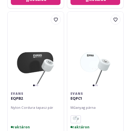
Evans
Evans
EQPB2
EQPC1
EVANS
EVANS
EQPB2
EQPC1
Nylon Cordura tapasz pár
Műanyag párna
raktáron
raktáron