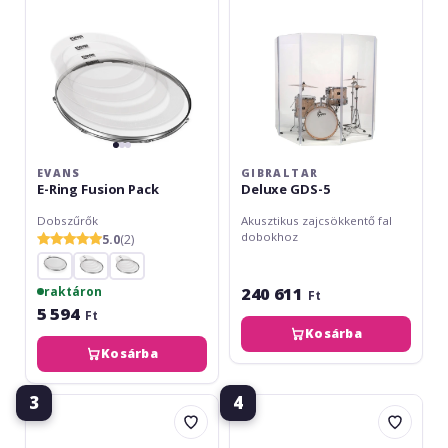
EVANS
GIBRALTAR
E-Ring Fusion Pack
Deluxe GDS-5
Dobszűrők
Akusztikus zajcsökkentő fal
dobokhoz
5.0
(2)
240 611
raktáron
Ft
5 594
Ft
Kosárba
Kosárba
3
4
Evans
Evans
EQPB2
EQPB1