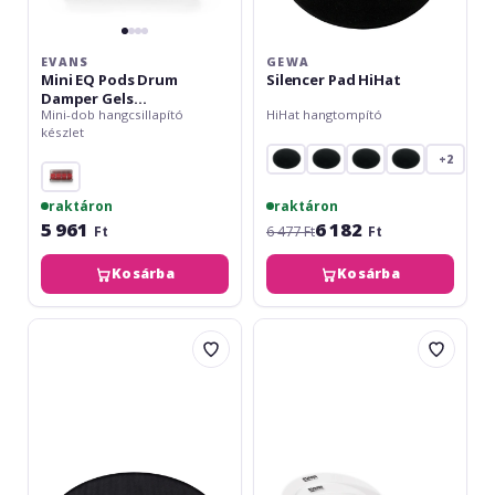
EVANS
GEWA
Mini EQ Pods Drum
Silencer Pad HiHat
Damper Gels
Mini-dob hangcsillapító
HiHat hangtompító
EQPODSMINI
készlet
+2
raktáron
raktáron
5 961
6 182
Ft
6 477 Ft
Ft
Kosárba
Kosárba
Meinl
Evans
Drum
E-
Mute
Ring
-
Standard
14"
Pack