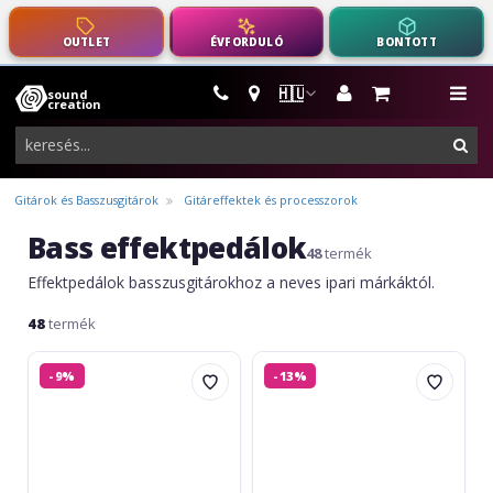
OUTLET
ÉVFORDULÓ
BONTOTT
🇭🇺
sound
hangszerek,
me
creation
pro-
ker
audio
felszerelés
Gitárok és Basszusgitárok
Gitáreffektek és processzorok
Bass effektpedálok
48
termék
Effektpedálok basszusgitárokhoz a neves ipari márkáktól.
48
termék
Fender
Boss
-9%
-13%
Bassman
SY-
Delay
200