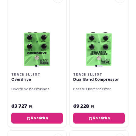
Overdrive
Dual
Band
Compressor
TRACE ELLIOT
TRACE ELLIOT
Overdrive
Dual Band Compressor
Overdrive basszushoz
Basszus kompresszor
63 727
69 228
Ft
Ft
Kosárba
Kosárba
Trace
KHDK