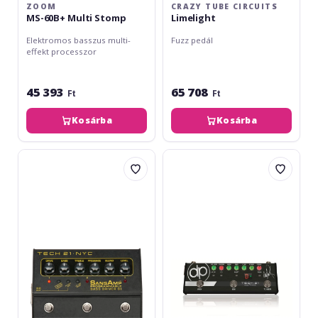
ZOOM
CRAZY TUBE CIRCUITS
MS-60B+ Multi Stomp
Limelight
Elektromos basszus multi-
Fuzz pedál
effekt processzor
45 393
65 708
Ft
Ft
Kosárba
Kosárba
Tech
Tech
21
21
Programmable
dUg
Bass
Pinnick
Driver
DP-
DI
3X