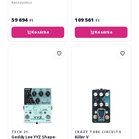
basszushoz
59 694
109 561
Ft
Ft
Kosárba
Kosárba
Tech
Crazy
21
Tube
Geddy
Circuits
Lee
Killer
YYZ
V
Shape-
Shifter
TECH 21
CRAZY TUBE CIRCUITS
Geddy Lee YYZ Shape-
Killer V