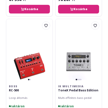
Kosárba
Kosárba
Boss
IK
RC-
Multimedia
500
ToneX
Pedal
Bass
Edition
BOSS
IK MULTIMEDIA
RC-500
ToneX Pedal Bass Edition
Loop állomás
Multi-effektes bass pedál
raktáron
raktáron