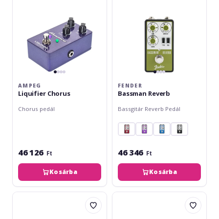
AMPEG
FENDER
Liquifier Chorus
Bassman Reverb
Chorus pedál
Bassgitár Reverb Pedál
46 126
46 346
Ft
Ft
Kosárba
Kosárba
Ampeg
Markbass
Scrambler
MB
Bass
Octaver