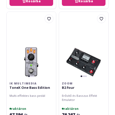
Kosárba
Kosárba
IK
Zoom
Multimedia
B2
ToneX
Four
One
Bass
Edition
IK MULTIMEDIA
ZOOM
ToneX One Bass Edition
B2 Four
Multi-effektes bass pedál
Erősítő és Basszus Effekt
Emulator
raktáron
raktáron
67 394
76 267
Ft
Ft