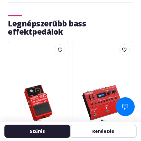
Legnépszerűbb bass
effektpedálok
Boss
Boss
RC-
RC-
1
500
💬
BOSS
BOSS
Szűrés
Rendezés
RC-1
RC-500