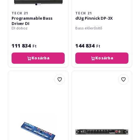
TECH 21
TECH 21
Programmable Bass
dUg Pinnick DP-3X
Driver DI
DI doboz
Bass előerősítő
111 834
144 834
Ft
Ft
Kosárba
Kosárba
Tech
Tech
21
21
Bass
SansAmp
Fly
RBI
Rig
V2