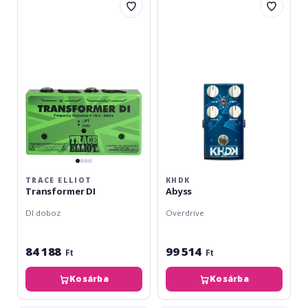
Elliot
Abyss
Transformer
DI
TRACE ELLIOT
KHDK
Transformer DI
Abyss
DI doboz
Overdrive
84 188
99 514
Ft
Ft
Kosárba
Kosárba