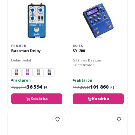
FENDER
BOSS
Bassman Delay
SY-200
Delay pedál
Gitár- és Basszus
Szintetizátor
raktáron
raktáron
36 594
101 860
40 261 Ft
Ft
117 260 Ft
Ft
Kosárba
Kosárba
Fender
Fender
Bassman
Bassman
Fuzz
Driver