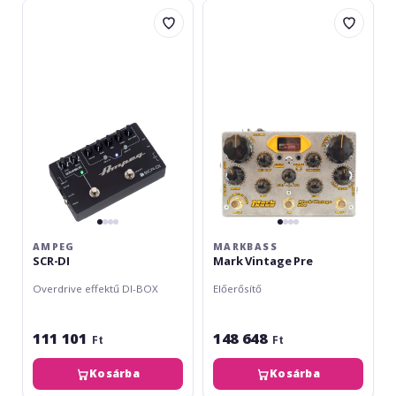
Ampeg
Markbass
SCR-
Mark
DI
Vintage
Pre
AMPEG
MARKBASS
SCR-DI
Mark Vintage Pre
Overdrive effektű DI-BOX
Előerősítő
111 101
148 648
Ft
Ft
Kosárba
Kosárba