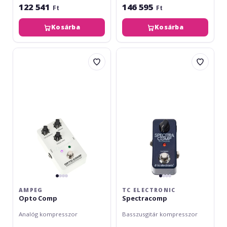
122 541
146 595
Ft
Ft
Kosárba
Kosárba
Ampeg
TC
Opto
Electronic
Comp
Spectracomp
AMPEG
TC ELECTRONIC
Opto Comp
Spectracomp
Analóg kompresszor
Basszusgitár kompresszor