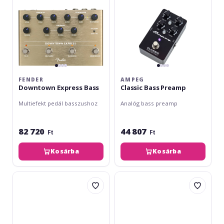
FENDER
AMPEG
Downtown Express Bass
Classic Bass Preamp
Multiefekt pedál basszushoz
Analóg bass preamp
82 720
44 807
Ft
Ft
Kosárba
Kosárba
Ampeg
Fender
Liquifier
Bassman
Chorus
Reverb