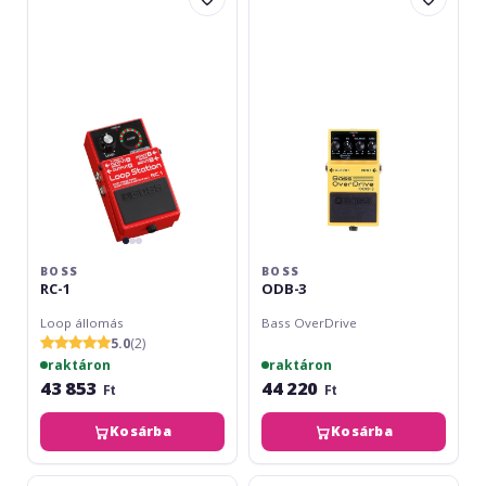
1
3
BOSS
BOSS
RC-1
ODB-3
Loop állomás
Bass OverDrive
5.0
(2)
raktáron
raktáron
43 853
44 220
Ft
Ft
Kosárba
Kosárba
Ashdown
Boss