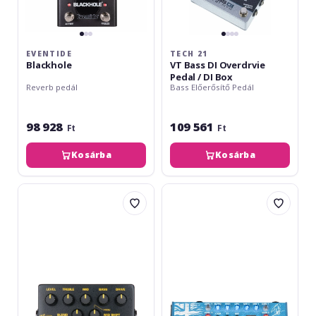
EVENTIDE
TECH 21
Blackhole
VT Bass DI Overdrvie
Pedal / DI Box
Reverb pedál
Bass Előerősítő Pedál
98 928
109 561
Ft
Ft
Kosárba
Kosárba
Tech
Tech
21
21
SansAmp
Steve
Para
Harris
Driver
SH-
DI
1
v2