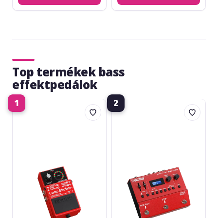
Top termékek bass
effektpedálok
1
2
Boss
Boss
RC-
RC-
1
500