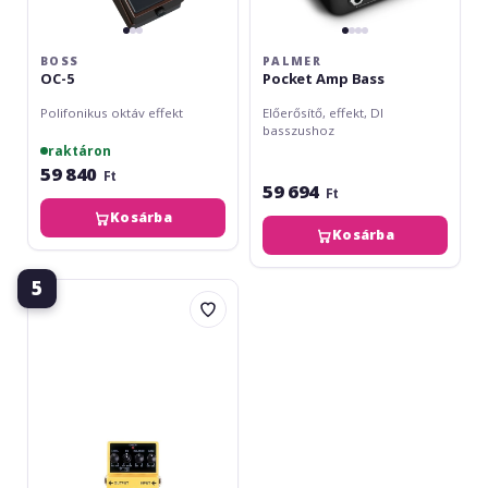
BOSS
PALMER
OC-5
Pocket Amp Bass
Polifonikus oktáv effekt
Előerősítő, effekt, DI
basszushoz
raktáron
59 840
Ft
59 694
Ft
Kosárba
Kosárba
5
Boss
ODB-
3