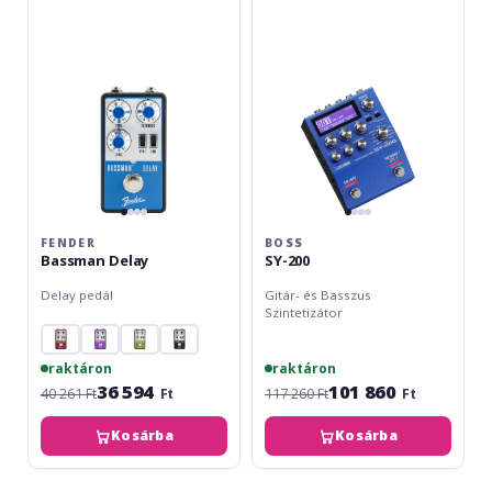
FENDER
BOSS
Bassman Delay
SY-200
Delay pedál
Gitár- és Basszus
Szintetizátor
raktáron
raktáron
36 594
101 860
40 261 Ft
Ft
117 260 Ft
Ft
Kosárba
Kosárba