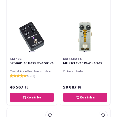
Overdrive
Raw
Series
AMPEG
MARKBASS
Scrambler Bass Overdrive
MB Octaver Raw Series
Overdrive effekt basszushoz
Octaver Pedál
5.0
(1)
46 567
50 087
Ft
Ft
Kosárba
Kosárba
Trace
Trace
Elliot
Elliot