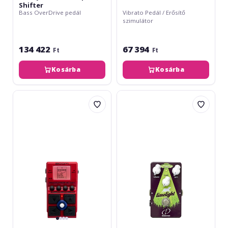
Shifter
Bass OverDrive pedál
Vibrato Pedál / Erősítő
szimulátor
134 422
67 394
Ft
Ft
Kosárba
Kosárba
Zoom
Crazy
MS-
Tube
60B+
Circuits
Multi
Limelight
Stomp