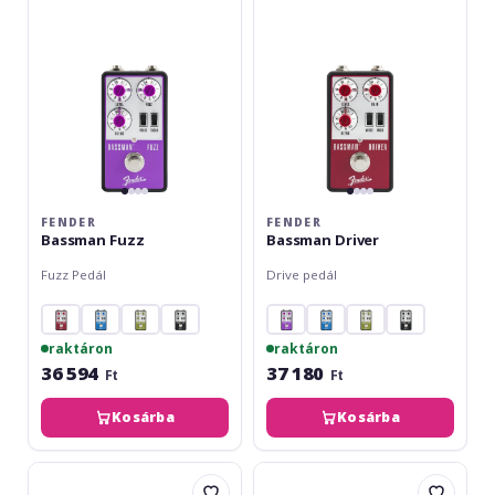
FENDER
FENDER
Bassman Fuzz
Bassman Driver
Fuzz Pedál
Drive pedál
raktáron
raktáron
36 594
37 180
Ft
Ft
Kosárba
Kosárba
Boss
Boss
RC-
ODB-