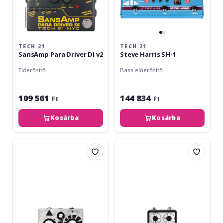
TECH 21
TECH 21
SansAmp Para Driver DI v2
Steve Harris SH-1
Előerősítő
Bass előerősítő
109 561
144 834
Ft
Ft
Kosárba
Kosárba
Death
Fender
By
Bassman
Audio
Compressor
Bass
War
-
Fuzz