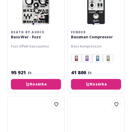
DEATH BY AUDIO
FENDER
Bass War - Fuzz
Bassman Compressor
Fuzz effekt basszushoz
Bass kompresszor
95 921
41 800
Ft
Ft
Kosárba
Kosárba
Fender
Ampeg
Downtown
Classic
Express
Bass
Bass
Preamp