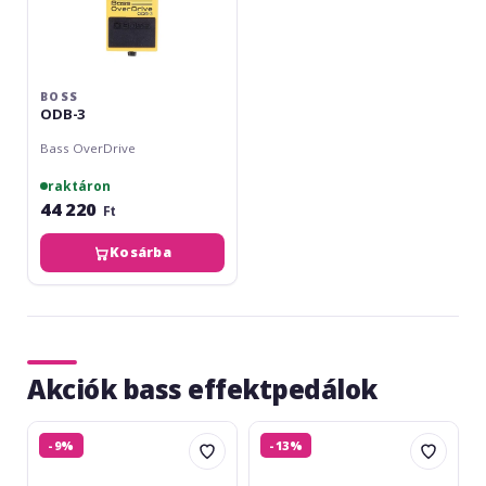
BOSS
ODB-3
Bass OverDrive
raktáron
44 220
Ft
Kosárba
Akciók bass effektpedálok
Fender
Boss
-9%
-13%
Bassman
SY-
Delay
200