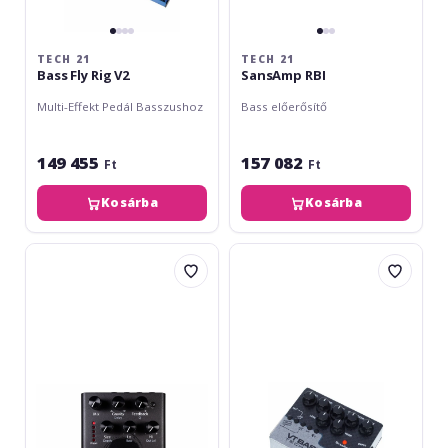
TECH 21
TECH 21
Bass Fly Rig V2
SansAmp RBI
Multi-Effekt Pedál Basszushoz
Bass előerősítő
149 455
157 082
Ft
Ft
Kosárba
Kosárba
Eventide
Tech
Blackhole
21
VT
Bass
DI
Overdrvie
Pedal
/
DI
Box