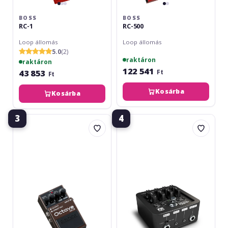
BOSS
BOSS
RC-1
RC-500
Loop állomás
Loop állomás
5.0
(2)
raktáron
raktáron
122 541
43 853
Ft
Ft
Kosárba
Kosárba
3
4
Boss
Palmer
OC-
Pocket
5
Amp
Bass