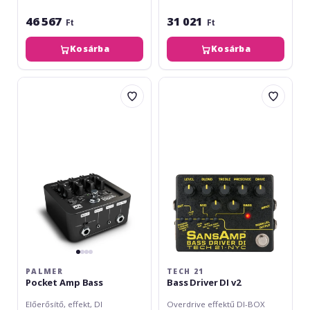
46 567
31 021
Ft
Ft
Kosárba
Kosárba
Palmer
Tech
Pocket
21
Amp
Bass
Bass
Driver
DI
v2
PALMER
TECH 21
Pocket Amp Bass
Bass Driver DI v2
Előerősítő, effekt, DI
Overdrive effektű DI-BOX