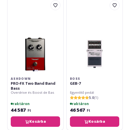
PRO-
GEB-
FX
7
Two
Band
Band
Bass
ASHDOWN
BOSS
PRO-FX Two Band Band
GEB-7
Bass
Overdrive és Boost de Bas
Egyenlítő pedál
5.0
(1)
raktáron
raktáron
44 587
46 567
Ft
Ft
Kosárba
Kosárba