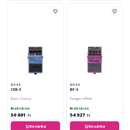
Boss
Boss
CEB-
BF-
3
3
BOSS
BOSS
CEB-3
BF-3
Bass Chorus
Flanger effekt
raktáron
raktáron
50 601
54 927
Ft
Ft
Kosárba
Kosárba