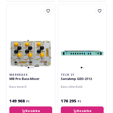
Markbass
Tech
MB
21
Pro
SansAmp
Bass
GED-
Mixer
2112
MARKBASS
TECH 21
MB Pro Bass Mixer
SansAmp GED-2112
Bass keverő
Bass előerősítő
149 968
176 295
Ft
Ft
Kosárba
Kosárba