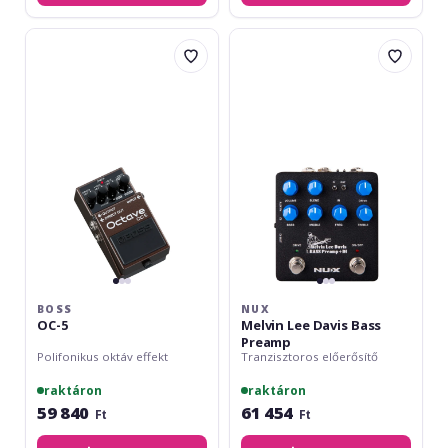
Boss
Nux
OC-
Melvin
5
Lee
Davis
Bass
Preamp
BOSS
NUX
OC-5
Melvin Lee Davis Bass
Preamp
Polifonikus oktáv effekt
Tranzisztoros előerősítő
raktáron
raktáron
59 840
61 454
Ft
Ft