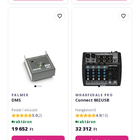
Palmer
Wharfedale
DMS
Pro
Connect
802
USB
PALMER
WHARFEDALE PRO
DMS
Connect 802 USB
Pedál / elosztó
Hangkeverő
5.0
(2)
4.9
(16)
raktáron
raktáron
19 652
32 312
Ft
Ft