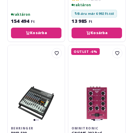
raktáron
↻
B-áru már 6 992 Ft-tól
raktáron
154 494
13 985
Ft
Ft
Kosárba
Kosárba
Behringer
Omnitronic
OUTLET -6%
PMP-
GNOME-
500
202
Red
BEHRINGER
OMNITRONIC
PMP-500
GNOME-202 Red