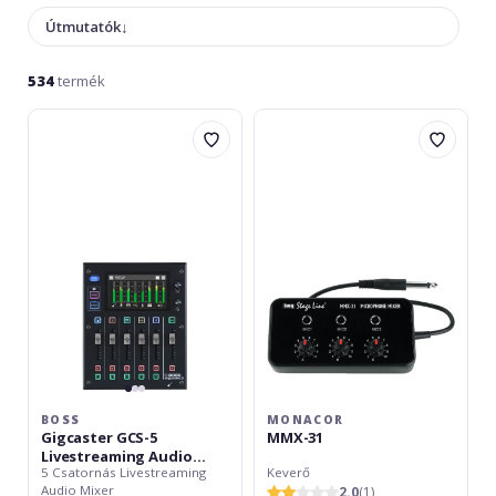
Útmutatók
↓
534
termék
Boss
Monacor
Gigcaster
MMX-
GCS-
31
5
Livestreaming
Audio
Mixer
BOSS
MONACOR
Gigcaster GCS-5
MMX-31
Livestreaming Audio
5 Csatornás Livestreaming
Keverő
Mixer
Audio Mixer
2.0
(1)