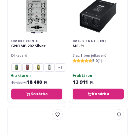
OMNITRONIC
IMG STAGE LINE
GNOME-202 Silver
MC-31
DJ keverő
3 az 1-ben jelkeverő
5.0
(1)
+4
raktáron
raktáron
18 400
13 911
19 652 Ft
Ft
Ft
Kosárba
Kosárba
Behringer
Presonus
Xenyx
NSB
502S
16.8