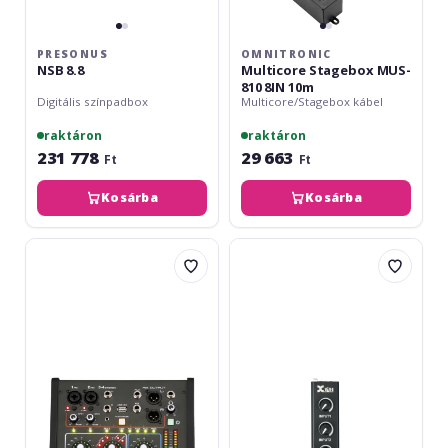
PRESONUS
OMNITRONIC
NSB 8.8
Multicore Stagebox MUS-
810 8IN 10m
Digitális színpadbox
Multicore/Stagebox kábel
raktáron
raktáron
231 778
29 663
Ft
Ft
Kosárba
Kosárba
Studiomaster
XVive
Digilive
PX-
4C
A
Portable
3-
Channel
Mixer