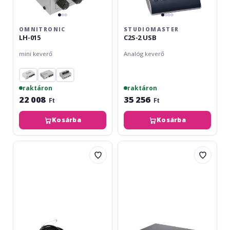
OMNITRONIC
STUDIOMASTER
LH-015
C2S-2 USB
mini keverő
Analóg keverő
raktáron
raktáron
22 008
35 256
Ft
Ft
Kosárba
Kosárba
Omnitronic
Presonus
Multicore
StudioLive
Stagebox
Series
8/4
III
30m
16R