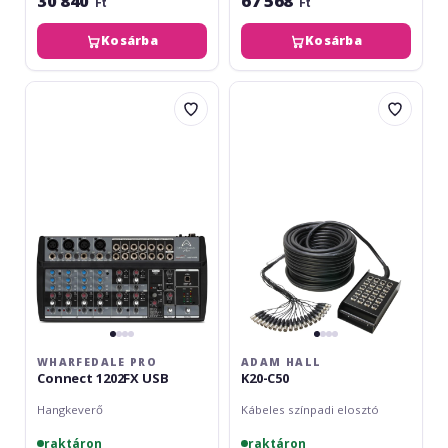
30 840
67 568
Ft
Ft
Kosárba
Kosárba
Wharfedale
Adam
Pro
Hall
Connect
K20-
1202FX
C50
USB
WHARFEDALE PRO
ADAM HALL
Connect 1202FX USB
K20-C50
Hangkeverő
Kábeles színpadi elosztó
raktáron
raktáron