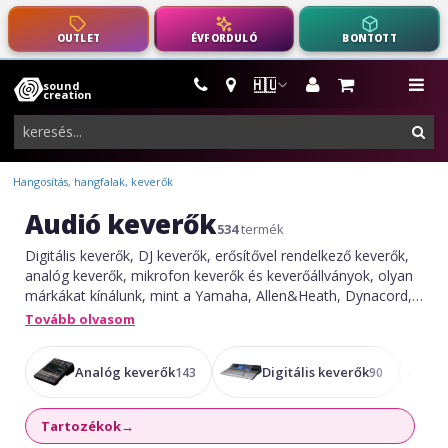
OUTLET
ÉVFORDULÓ
BONTOTT
🇭🇺
sound
hangszerek,
me
creation
pro-
ker
audio
felszerelés
Hangosítás, hangfalak, keverők
Audió keverők
534
termék
Digitális keverők, DJ keverők, erősítővel rendelkező keverők,
analóg keverők, mikrofon keverők és keverőállványok, olyan
márkákat kínálunk, mint a Yamaha, Allen&Heath, Dynacord,
Wharfedale Pro, Mackie, Presonus
Tovább olvasom
Analóg keverők
Digitális keverők
143
90
Tartozékok
→