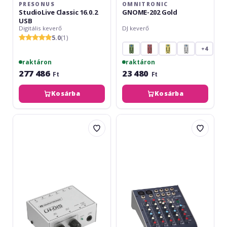
PRESONUS
OMNITRONIC
StudioLive Classic 16.0.2
GNOME-202 Gold
USB
Digitális keverő
DJ keverő
5.0
(1)
+4
raktáron
raktáron
277 486
23 480
Ft
Ft
Kosárba
Kosárba
Omnitronic
Studiomaster
LH-
C2S-
015
2
USB