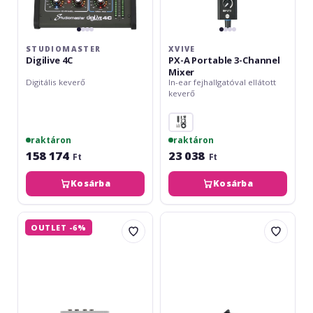
STUDIOMASTER
XVIVE
Digilive 4C
PX-A Portable 3-Channel
Mixer
Digitális keverő
In-ear fejhallgatóval ellátott
keverő
raktáron
raktáron
158 174
23 038
Ft
Ft
Kosárba
Kosárba
Omnitronic
img
OUTLET -6%
GNOME-
Stage
202
Line
Silver
MC-
31