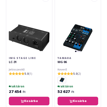
Line
06
LC-
31
IMG STAGE LINE
YAMAHA
LC-31
MG 06
Jelösszesítő
Keverő
5.0
(1)
5.0
(2)
raktáron
raktáron
27 454
52 627
Ft
Ft
Kosárba
Kosárba