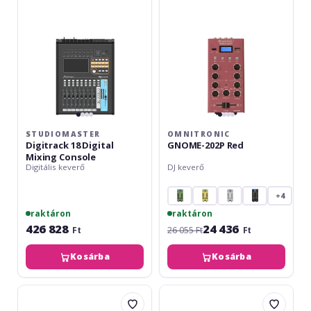
Mixing
Console
STUDIOMASTER
OMNITRONIC
Digitrack 18 Digital
GNOME-202P Red
Mixing Console
Digitális keverő
DJ keverő
+4
raktáron
raktáron
426 828
24 436
Ft
26 055 Ft
Ft
Kosárba
Kosárba
img
Yamaha
Stage
MG