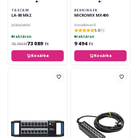
TASCAM
BEHRINGER
LA-80 Mk2
MICROMIX MX400
Jelátalakító
Vonalkeverő
5.0
(1)
raktáron
raktáron
73 089
9 494
76 769 Ft
Ft
Ft
Kosárba
Kosárba
Presonus
Omnitronic
NSB
Multicore
8.8
Stagebox
MUS-
810
8IN
10m