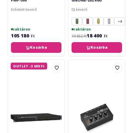
Erősített keverő
DJ keverő
+4
raktáron
raktáron
105 180
18 400
Ft
19 652 Ft
Ft
Kosárba
Kosárba
Tascam
Behringer
OUTLET -3 680 Ft
LA-
MICROMIX
80
MX400
Mk2