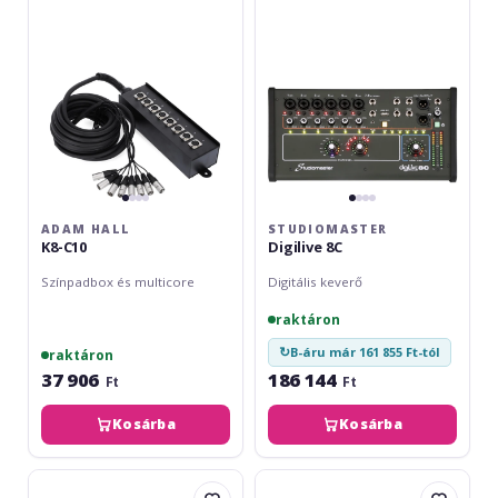
ADAM HALL
STUDIOMASTER
K8-C10
Digilive 8C
Színpadbox és multicore
Digitális keverő
raktáron
↻
B-áru már 161 855 Ft-tól
raktáron
37 906
186 144
Ft
Ft
Kosárba
Kosárba
Omnitronic
Zzipp