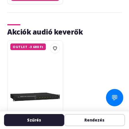
Akciók audió keverők
Tascam
OUTLET -3 680 Ft
LA-
80
Mk2
💬
Szűrés
Rendezés
TASCAM
LA-80 Mk2