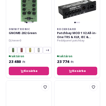
TRS
&
XLR,
IEC
&
Barrel
OMNITRONIC
ROCKBOARD
GNOME-202 Green
Patchbay MOD 1 V2 All-in-
One TRS & XLR, IEC &
DJ keverő
Pedálpanel patchbay
Barrel
+4
raktáron
raktáron
23 480
23 774
Ft
Ft
Kosárba
Kosárba
Studiomaster
Adam
C2S-
Hall
4
K20-
USB
C30