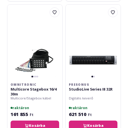
Omnitronic
Presonus
Multicore
StudioLive
Stagebox
Series
16/4
III
30m
32R
OMNITRONIC
PRESONUS
Multicore Stagebox 16/4
StudioLive Series III 32R
30m
Multicore/Stagebox kábel
Digitális keverő
raktáron
raktáron
161 855
621 510
Ft
Ft
Kosárba
Kosárba