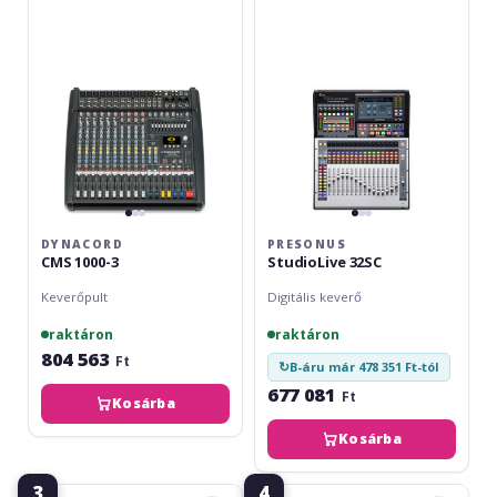
3
DYNACORD
PRESONUS
CMS 1000-3
StudioLive 32SC
Keverőpult
Digitális keverő
raktáron
raktáron
804 563
Ft
↻
B-áru már 478 351 Ft-tól
677 081
Ft
Kosárba
Kosárba
3
4
Yamaha
Presonus