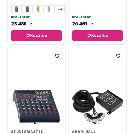
+4
raktáron
raktáron
23 480
20 461
Ft
Ft
Kosárba
Kosárba
Studiomaster
Adam
C2-
Hall
4
K12-
C10
STUDIOMASTER
ADAM HALL