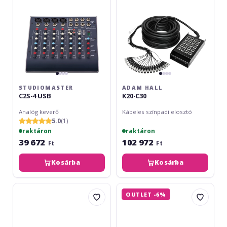
STUDIOMASTER
ADAM HALL
C2S-4 USB
K20-C30
Analóg keverő
Kábeles színpadi elosztó
5.0
(1)
raktáron
raktáron
39 672
102 972
Ft
Ft
Kosárba
Kosárba
Studiomaster
Omnitronic
OUTLET -6%
Digitrack
GNOME-
18
202P
Digital
Red