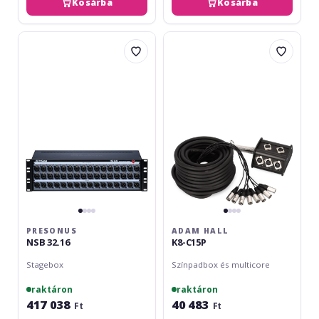
Kosárba
Kosárba
Presonus
Adam
NSB
Hall
32.16
K8-
C15P
PRESONUS
ADAM HALL
NSB 32.16
K8-C15P
Stagebox
Színpadbox és multicore
raktáron
raktáron
417 038
40 483
Ft
Ft