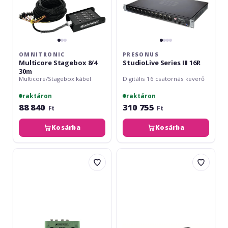
OMNITRONIC
PRESONUS
Multicore Stagebox 8/4
StudioLive Series III 16R
30m
Multicore/Stagebox kábel
Digitális 16 csatornás keverő
raktáron
raktáron
88 840
310 755
Ft
Ft
Kosárba
Kosárba
Omnitronic
RockBoard
GNOME-
Patchbay
202
MOD
Green
1
V2
All-
in-
One