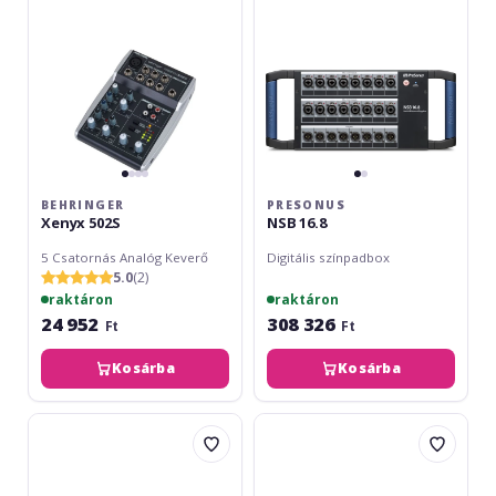
BEHRINGER
PRESONUS
Xenyx 502S
NSB 16.8
5 Csatornás Analóg Keverő
Digitális színpadbox
5.0
(2)
raktáron
raktáron
24 952
308 326
Ft
Ft
Kosárba
Kosárba
Adam
Studiomaster
Hall
Digilive
K8-
8C
C10