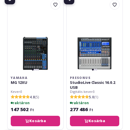
MG
StudioLive
12XU
Classic
16.0.2
USB
YAMAHA
PRESONUS
MG 12XU
StudioLive Classic 16.0.2
USB
Keverő
Digitális keverő
4.8
(5)
5.0
(1)
raktáron
raktáron
147 502
277 486
Ft
Ft
Kosárba
Kosárba