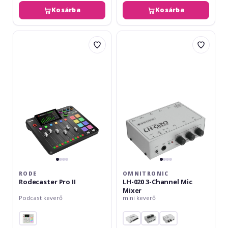
Kosárba
Kosárba
Rode
Omnitronic
Rodecaster
LH-
Pro
020
II
3-
Channel
Mic
Mixer
RODE
OMNITRONIC
Rodecaster Pro II
LH-020 3-Channel Mic
Mixer
Podcast keverő
mini keverő