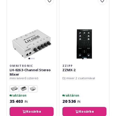
LH-
ZZMX-
026
2
3-
Channel
Stereo
Mixer
OMNITRONIC
ZZIPP
LH-026 3-Channel Stereo
ZZMX-2
Mixer
mini keverő sztereó
DJ mixer 2 csatornával
raktáron
raktáron
35 403
20 536
Ft
Ft
Kosárba
Kosárba