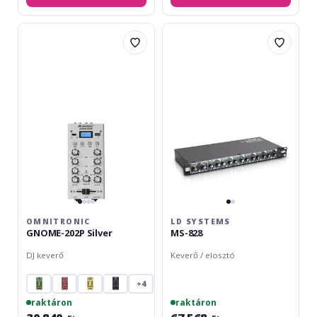
Omnitronic
LD
GNOME-
Systems
202P
MS-
Silver
828
OMNITRONIC
LD SYSTEMS
GNOME-202P Silver
MS-828
DJ keverő
Keverő / elosztó
+4
raktáron
raktáron