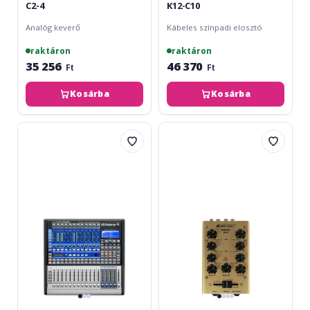
C2-4
K12-C10
Analóg keverő
Kábeles színpadi elosztó
raktáron
raktáron
35 256
46 370
Ft
Ft
Kosárba
Kosárba
Presonus
Omnitronic
StudioLive
GNOME-
Classic
202
16.0.2
Gold
USB