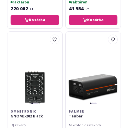
raktáron
raktáron
220 002
41 954
Ft
Ft
Kosárba
Kosárba
Omnitronic
Palmer
GNOME-
Tauber
202
Black
OMNITRONIC
PALMER
GNOME-202 Black
Tauber
DJ keverő
Mikrofon összekötő