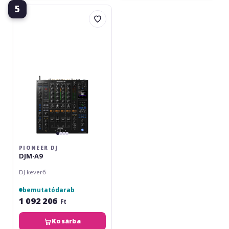
5
Pioneer
DJ
DJM-
A9
PIONEER DJ
DJM-A9
DJ keverő
bemutatódarab
1 092 206
Ft
Kosárba