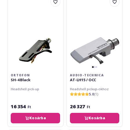
SH-
Technica
4
AT-
Black
LH15
/
OCC
ORTOFON
AUDIO-TECHNICA
SH-4 Black
AT-LH15 / OCC
Headshell pick-up
Headshell pickup-okhoz
5.0
(1)
16 354
26 327
Ft
Ft
Kosárba
Kosárba