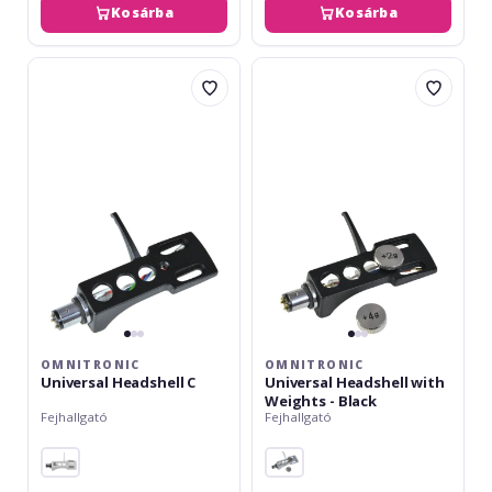
Kosárba
Kosárba
Omnitronic
Omnitronic
Universal
Universal
Headshell
Headshell
C
with
Weights
-
Black
OMNITRONIC
OMNITRONIC
Universal Headshell C
Universal Headshell with
Weights - Black
Fejhallgató
Fejhallgató