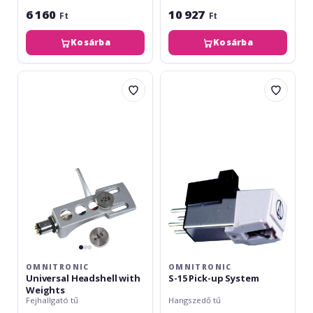
6 160
10 927
Ft
Ft
Kosárba
Kosárba
Omnitronic
Omnitronic
Universal
S-
Headshell
15
with
Pick-
Weights
up
System
OMNITRONIC
OMNITRONIC
Universal Headshell with
S-15 Pick-up System
Weights
Fejhallgató tű
Hangszedő tű