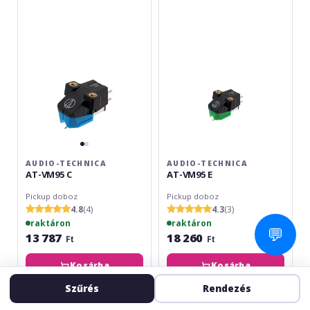
AT-
AT-
VM95
VM95
C
E
AUDIO-TECHNICA
AUDIO-TECHNICA
AT-VM95 C
AT-VM95 E
Pickup doboz
Pickup doboz
4.8
(4)
4.3
(3)
raktáron
raktáron
💬
13 787
18 260
Ft
Ft
Kosárba
Kosárba
Szűrés
Rendezés
Ortofon
Audio-