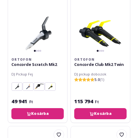
Twin
ORTOFON
ORTOFON
Concorde Scratch Mk2
Concorde Club Mk2 Twin
DJ Pickup Fej
DJ pickup dobozok
5.0
(1)
49 941
115 794
Ft
Ft
Kosárba
Kosárba
Ortofon
Ortofon
Concorde
Concorde