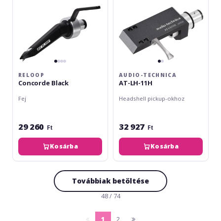
RELOOP
AUDIO-TECHNICA
Concorde Black
AT-LH-11H
Fej
Headshell pickup-okhoz
29 260
32 927
Ft
Ft
Kosárba
Kosárba
Továbbiak betöltése
48 / 74
1
2