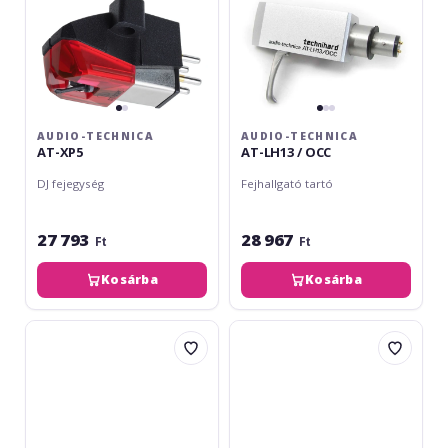
AUDIO-TECHNICA
AUDIO-TECHNICA
AT-XP5
AT-LH13 / OCC
DJ fejegység
Fejhallgató tartó
27 793
28 967
Ft
Ft
Kosárba
Kosárba
Reloop
Audio-
Concorde
Technica
Black
AT-
LH-
11H