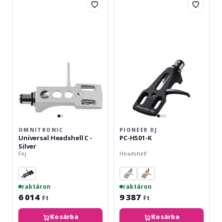
Universal
DJ
rendszer finomhangolását, optimális teljesítményt nyújtva
Headshell
PC-
mind a HiFi hallgatáshoz, mind a DJ használathoz.
C
HS01-
-
K
Silver
OMNITRONIC
PIONEER DJ
Universal Headshell C -
PC-HS01-K
Silver
Fej
Headshell
raktáron
raktáron
6 014
9 387
Ft
Ft
Kosárba
Kosárba