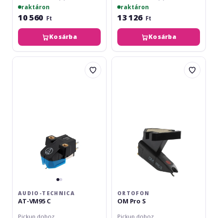
raktáron
raktáron
10 560
13 126
Ft
Ft
Kosárba
Kosárba
Audio-
Ortofon
Technica
OM
AT-
Pro
VM95
S
C
AUDIO-TECHNICA
ORTOFON
AT-VM95 C
OM Pro S
Pickup doboz
Pickup doboz