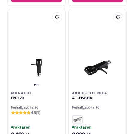
Monacor
Audio-
EN-
Technica
120
AT-
HS6
BK
MONACOR
AUDIO-TECHNICA
EN-120
AT-HS6 BK
Fejhallgató tartó
Fejhallgató tartó
4.3
(3)
raktáron
raktáron
9 460
9 900