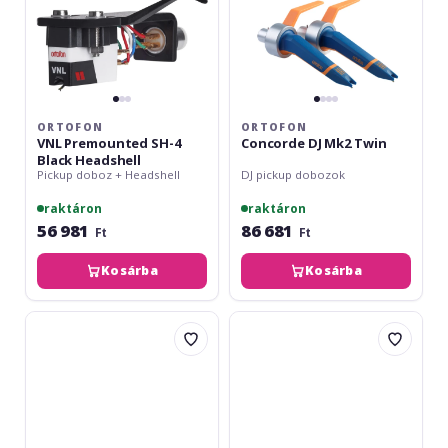
ORTOFON
ORTOFON
VNL Premounted SH-4
Concorde DJ Mk2 Twin
Black Headshell
Pickup doboz + Headshell
DJ pickup dobozok
raktáron
raktáron
56 981
86 681
Ft
Ft
Kosárba
Kosárba
Ortofon
Pioneer
Concorde
DJ
Mix
PC-
Mk2
HS01-
Twin
S