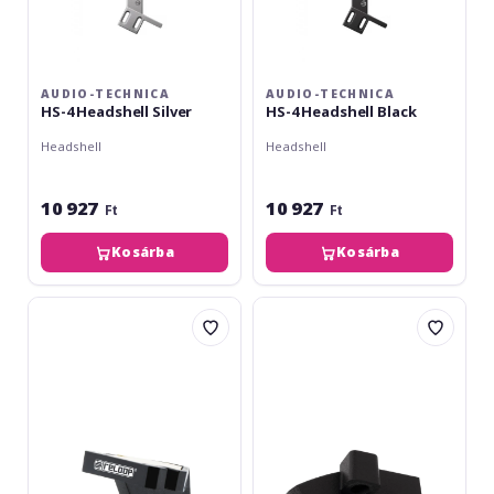
AUDIO-TECHNICA
AUDIO-TECHNICA
HS-4 Headshell Silver
HS-4 Headshell Black
Headshell
Headshell
10 927
10 927
Ft
Ft
Kosárba
Kosárba
Reloop
Audio-
Stylus
Technica
OM
AT-
Black
XP3