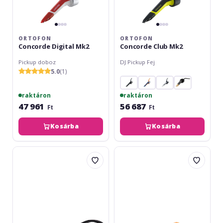
ORTOFON
ORTOFON
Concorde Digital Mk2
Concorde Club Mk2
Pickup doboz
DJ Pickup Fej
5.0
(1)
raktáron
raktáron
47 961
56 687
Ft
Ft
Kosárba
Kosárba
Ortofon
Ortofon
VNL
Concorde
Premounted
DJ
SH-
Mk2
4
Twin
Black
Headshell