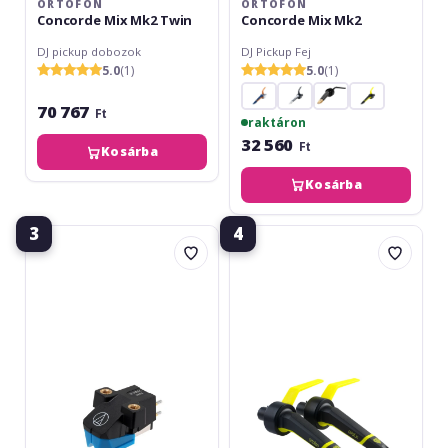
ORTOFON
ORTOFON
Concorde Mix Mk2 Twin
Concorde Mix Mk2
DJ pickup dobozok
DJ Pickup Fej
5.0
(1)
5.0
(1)
70 767
Ft
raktáron
32 560
Ft
Kosárba
Kosárba
3
4
Audio-
Ortofon
Technica
Concorde
AT-
Club
VM95
Mk2
C
Twin