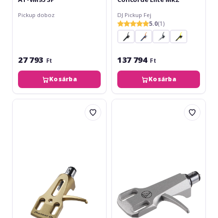
Pickup doboz
DJ Pickup Fej
5.0
(1)
27 793
137 794
Ft
Ft
Kosárba
Kosárba
Pioneer
Audio-
DJ
Technica
PC-
AT-
HS01-
HS6
N
SV