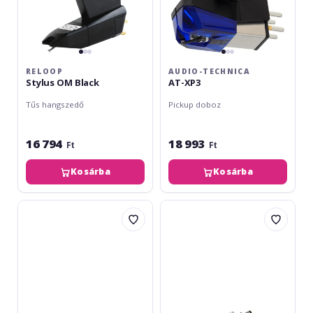
RELOOP
AUDIO-TECHNICA
Stylus OM Black
AT-XP3
Tűs hangszedő
Pickup doboz
16 794
18 993
Ft
Ft
Kosárba
Kosárba
Audio-
Audio-
Technica
Technica
AT-
AT-
LT10
LH18
/
OCC