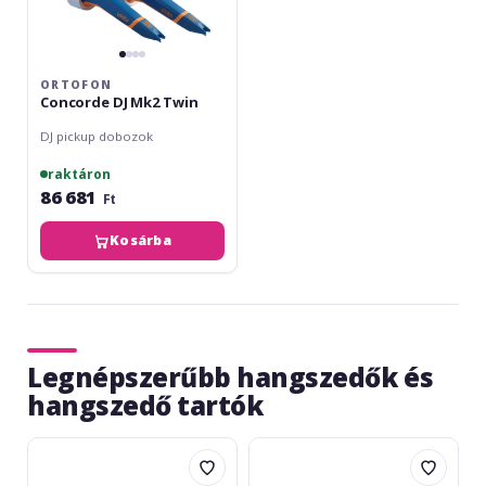
ORTOFON
Concorde DJ Mk2 Twin
DJ pickup dobozok
raktáron
86 681
Ft
Kosárba
Legnépszerűbb hangszedők és
hangszedő tartók
Audio-
Audio-
Technica
Technica