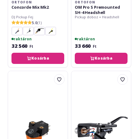
ORTOFON
ORTOFON
Concorde Mix Mk2
OM Pro S Premounted
SH-4 Headshell
DJ Pickup Fej
Pickup doboz + Headshell
5.0
(1)
raktáron
raktáron
32 560
33 660
Ft
Ft
Kosárba
Kosárba
Audio-
Ortofon
Technica
OM
AT-
Q.Bert
VM95
Premounted
EN
SH-
4
Headshell