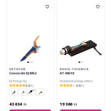
Ortofon
Audio-
Concorde
Technica
DJ
AT-
Mk2
MG10
ORTOFON
AUDIO-TECHNICA
Concorde DJ Mk2
AT-MG10
DJ Pickup Fej
Headshell pickup-okhoz
5.0
(1)
4.0
(1)
43 634
19 360
Ft
Ft