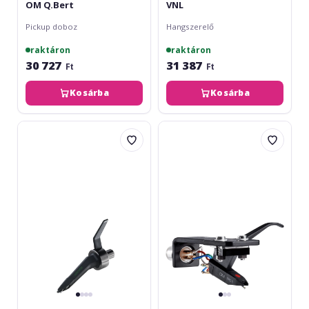
OM Q.Bert
VNL
Pickup doboz
Hangszerelő
raktáron
raktáron
30 727
31 387
Ft
Ft
Kosárba
Kosárba
Ortofon
Ortofon
Concorde
OM
Mix
Pro
Mk2
S
Premounted
SH-
4
Headshell