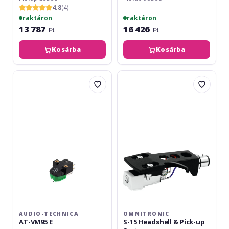
4.8
(4)
raktáron
raktáron
13 787
16 426
Ft
Ft
Kosárba
Kosárba
Audio-
Omnitronic
Technica
S-
AT-
15
VM95
Headshell
E
&
Pick-
up
System
AUDIO-TECHNICA
OMNITRONIC
AT-VM95 E
S-15 Headshell & Pick-up