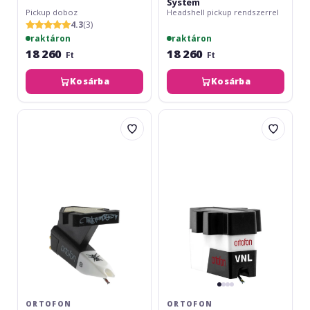
System
Pickup doboz
Headshell pickup rendszerrel
4.3
(3)
raktáron
raktáron
18 260
18 260
Ft
Ft
Kosárba
Kosárba
Ortofon
Ortofon
OM
VNL
Q.Bert
ORTOFON
ORTOFON