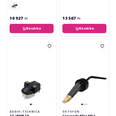
10 927
13 567
Ft
Ft
Kosárba
Kosárba
Audio-
Ortofon
Technica
Concorde
AT-
Elite
VM95
Mk2
SP
AUDIO-TECHNICA
ORTOFON
AT-VM95 SP
Concorde Elite Mk2