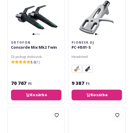
ORTOFON
PIONEER DJ
Concorde Mix Mk2 Twin
PC-HS01-S
DJ pickup dobozok
Headshell
5.0
(1)
70 767
9 387
Ft
Ft
Kosárba
Kosárba
Ortofon
Ortofon
Concorde
Concorde
Scratch
Club
Mk2
Mk2