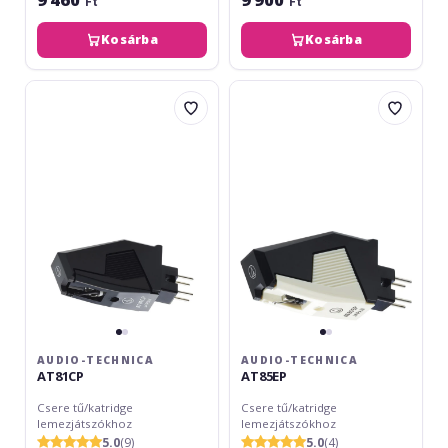
Ft
Ft
Kosárba
Kosárba
Audio-
Audio-
Technica
Technica
AT81CP
AT85EP
AUDIO-TECHNICA
AUDIO-TECHNICA
AT81CP
AT85EP
Csere tű/katridge
Csere tű/katridge
lemezjátszókhoz
lemezjátszókhoz
5.0
(9)
5.0
(4)