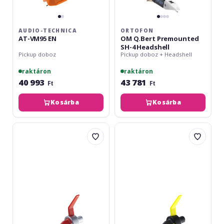
AUDIO-TECHNICA
ORTOFON
AT-VM95 EN
OM Q.Bert Premounted
SH-4 Headshell
Pickup doboz
Pickup doboz + Headshell
raktáron
raktáron
40 993
43 781
Ft
Ft
Kosárba
Kosárba
Ortofon
Ortofon
Concorde
Concorde
Digital
Club
Mk2
Mk2