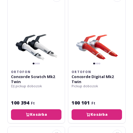
Scratch
Digital
Mk2
Mk2
Twin
Twin
ORTOFON
ORTOFON
Concorde Scratch Mk2
Concorde Digital Mk2
Twin
Twin
DJ pickup dobozok
Pickup dobozok
100 394
100 101
Ft
Ft
Kosárba
Kosárba
Ortofon
Audio-