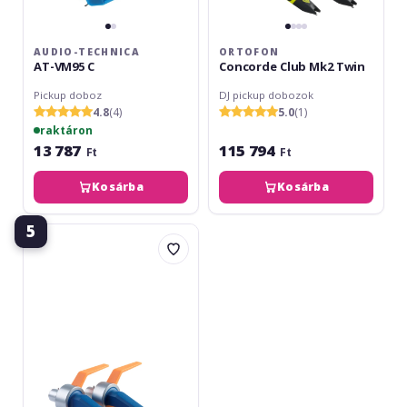
AUDIO-TECHNICA
ORTOFON
AT-VM95 C
Concorde Club Mk2 Twin
Pickup doboz
DJ pickup dobozok
4.8
(4)
5.0
(1)
raktáron
13 787
115 794
Ft
Ft
Kosárba
Kosárba
5
Ortofon
Concorde
DJ
Mk2
Twin