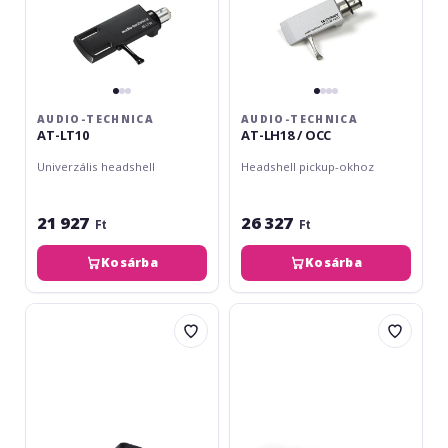
AUDIO-TECHNICA
AUDIO-TECHNICA
AT-LT10
AT-LH18 / OCC
Univerzális headshell
Headshell pickup-okhoz
21 927
26 327
Ft
Ft
Kosárba
Kosárba
Audio-
Audio-
Technica
Technica
AT-
AT-
XP5
LH13
/
OCC