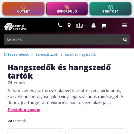
OUTLET
ÉVFORDULÓ
BONTOTT
🇭🇺
sound
hangszerek,
me
creation
pro-
ker
audio
felszerelés
DJ felszerelések
Lemezjátszók, lemezek és kiegészítők
Hangszedők és hangszedő
tartók
74
termék
A dobozok és port-dozák alapvető alkatrészei a pickupnak,
közvetlenül befolyásolják a vinyl lejátszásának minőségét. A
doboz (cartridge) a tű vibrációit audiojelezé alakítja,
befolyásolva a részletességet, tisztaságot és a frekvencia-
Tovább olvasom
választ a hangzásban. A port-doza (headshell) a
leválasztható tartó, amely rögzíti a dobozt a pickup karjára,
74
termék
biztosítva a biztonságos rögzítést és a pontos pozicionálást.
Omnitronic
Pioneer
Ezek az alkatrészek együtt lehetővé teszik a lejátszási